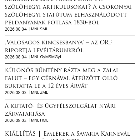
szőlőhegyi artikulusokat? A csokonyai
szőlőhegyi statútum elhasználódott
példányának pótlása 1830-ból
2026.08.04.
MNL SML
„Valóságos kincsesbánya” – az ORF
riportja levéltárunkról
2026.08.04.
MNL GyMSMGyL
Különös bűntény rázta meg a zalai
falut – egy cérnával átfűzött olló
buktatta le a 12 éves árvát
2026.08.03.
MNL ZML
A kutató- és ügyfélszolgálat nyári
zárvatartása
2026.08.03.
MNL HML
KIÁLLÍTÁS │ Emlékek a Savaria Karnevál