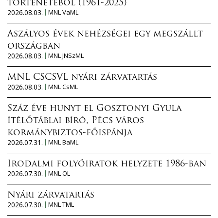
történetéből (1961-2025)
2026.08.03.
MNL VaML
Aszályos évek nehézségei egy megszállt
országban
2026.08.03.
MNL JNSzML
MNL CSCSVL nyári zárvatartás
2026.08.03.
MNL CsML
Száz éve hunyt el Gosztonyi Gyula
ítélőtáblai bíró, Pécs város
kormánybiztos-főispánja
2026.07.31.
MNL BaML
Irodalmi folyóiratok helyzete 1986-ban
2026.07.30.
MNL OL
Nyári zárvatartás
2026.07.30.
MNL TML