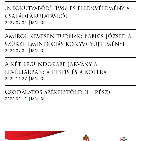
„Neokutyabőr”. 1987-es ellenvélemény a
családfakutatásról
2022.02.09.
MNL OL
Amiről kevesen tudnak: Babics József, a
szürke eminenciás könyvgyűjteménye
2021.02.02.
MNL OL
A két legundokabb járvány a
levéltárban: a pestis és a kolera
2020.11.27.
MNL OL
Csodálatos Székelyföld (II. rész)
2020.03.12.
MNL OL