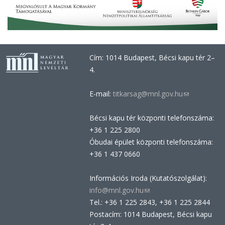
Cím: 1014 Budapest, Bécsi kapu tér 2–
4.
E-mail:
titkarsag@mnl.gov.hu
(link
sends
Bécsi kapu tér központi telefonszáma:
e-
+36 1 225 2800
mail)
Óbudai épület központi telefonszáma:
+36 1 437 0660
Információs Iroda (Kutatószolgálat):
info@mnl.gov.hu
(link
Tel.: +36 1 225 2843, +36 1 225 2844
sends
Postacím: 1014 Budapest, Bécsi kapu
e-