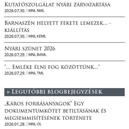
Kutatószolgálat nyári zárvatartása
2026.07.30.
MNL NML
Barnaszén helyett fekete lemezek... -
kiállítás
2026.07.30.
MNL KEML
Nyári szünet 2026
2026.07.29.
MNL BéML
"... Emléke élni fog közöttünk..."
2026.07.29.
MNL TML
Legutóbbi blogbejegyzések
„Káros forrásanyagok” Egy
dokumentumkötet betiltásának és
megsemmisítésének története
2026.01.28.
MNL OL