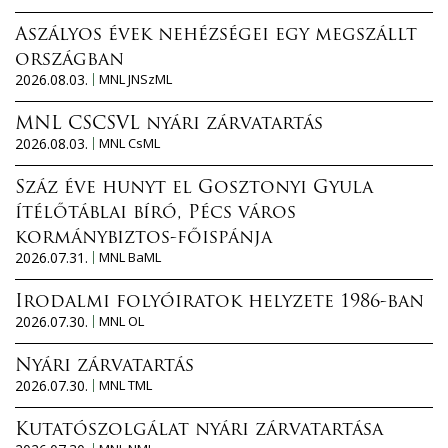
Aszályos évek nehézségei egy megszállt
országban
2026.08.03.
MNL JNSzML
MNL CSCSVL nyári zárvatartás
2026.08.03.
MNL CsML
Száz éve hunyt el Gosztonyi Gyula
ítélőtáblai bíró, Pécs város
kormánybiztos-főispánja
2026.07.31.
MNL BaML
Irodalmi folyóiratok helyzete 1986-ban
2026.07.30.
MNL OL
Nyári zárvatartás
2026.07.30.
MNL TML
Kutatószolgálat nyári zárvatartása