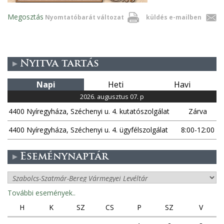
Megosztás
Nyomtatóbarát változat
küldés e-mailben
Nyitva tartás
Napi
Heti
Havi
2026. augusztus 07. p
4400 Nyíregyháza, Széchenyi u. 4. kutatószolgálat
Zárva
4400 Nyíregyháza, Széchenyi u. 4. ügyfélszolgálat
8:00-12:00
Eseménynaptár
További események..
H
K
SZ
CS
P
SZ
V