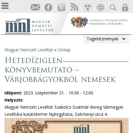
Tagintézmények
Magyar Nemzeti Levéltár
»
Címlap
Jelenlegi
Hetedíziglen
hely
könyvbemutató –
Várjobbágyokból nemesek
Időpont:
2023. szeptember 21. -
10:30
-
12:00
Helyszín:
Magyar Nemzeti Levéltár Szabolcs-Szatmár-Bereg Vármegyei
Levéltára kutatóterme Nyíregyháza, Széchenyi utca 4.