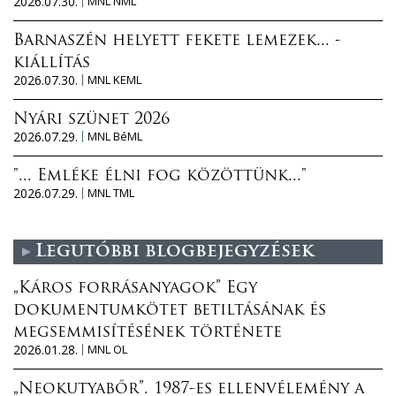
2026.07.30.
MNL NML
Barnaszén helyett fekete lemezek... -
kiállítás
2026.07.30.
MNL KEML
Nyári szünet 2026
2026.07.29.
MNL BéML
"... Emléke élni fog közöttünk..."
2026.07.29.
MNL TML
Legutóbbi blogbejegyzések
„Káros forrásanyagok” Egy
dokumentumkötet betiltásának és
megsemmisítésének története
2026.01.28.
MNL OL
„Neokutyabőr”. 1987-es ellenvélemény a