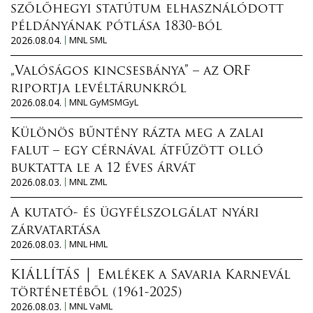
szőlőhegyi statútum elhasználódott
példányának pótlása 1830-ból
2026.08.04.
MNL SML
„Valóságos kincsesbánya” – az ORF
riportja levéltárunkról
2026.08.04.
MNL GyMSMGyL
Különös bűntény rázta meg a zalai
falut – egy cérnával átfűzött olló
buktatta le a 12 éves árvát
2026.08.03.
MNL ZML
A kutató- és ügyfélszolgálat nyári
zárvatartása
2026.08.03.
MNL HML
KIÁLLÍTÁS │ Emlékek a Savaria Karnevál
történetéből (1961-2025)
2026.08.03.
MNL VaML