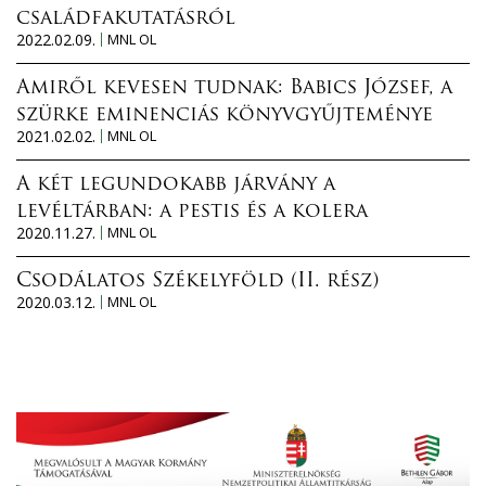
családfakutatásról
2022.02.09.
MNL OL
Amiről kevesen tudnak: Babics József, a
szürke eminenciás könyvgyűjteménye
2021.02.02.
MNL OL
A két legundokabb járvány a
levéltárban: a pestis és a kolera
2020.11.27.
MNL OL
Csodálatos Székelyföld (II. rész)
2020.03.12.
MNL OL