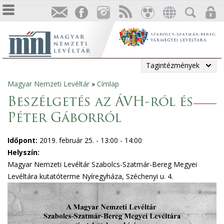
Tagintézmények
Magyar Nemzeti Levéltár
»
Címlap
Jelenlegi
Beszélgetés az ÁVH-ról és
hely
Péter Gáborról
Időpont:
2019. február 25. -
13:00
-
14:00
Helyszín:
Magyar Nemzeti Levéltár Szabolcs-Szatmár-Bereg Megyei
Levéltára kutatóterme Nyíregyháza, Széchenyi u. 4.