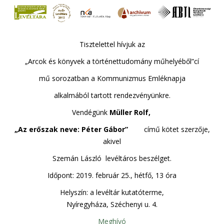
Tisztelettel hívjuk az
„Arcok és könyvek a történettudomány műhelyéből”cí
mű sorozatban a Kommunizmus Emléknapja
alkalmából tartott rendezvényünkre.
Vendégünk
Müller Rolf,
„Az erőszak neve: Péter Gábor”
című kötet szerzője,
akivel
Szemán László levéltáros beszélget.
Időpont:
2019. február 25., hétfő, 13 óra
Helyszín: a levéltár kutatóterme,
Nyíregyháza, Széchenyi u. 4.
Meghívó