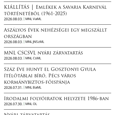
KIÁLLÍTÁS │ Emlékek a Savaria Karnevál
történetéből (1961-2025)
2026.08.03.
MNL VaML
Aszályos évek nehézségei egy megszállt
országban
2026.08.03.
MNL JNSzML
MNL CSCSVL nyári zárvatartás
2026.08.03.
MNL CsML
Száz éve hunyt el Gosztonyi Gyula
ítélőtáblai bíró, Pécs város
kormánybiztos-főispánja
2026.07.31.
MNL BaML
Irodalmi folyóiratok helyzete 1986-ban
2026.07.30.
MNL OL