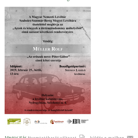
Megosztás
Nyomtatóbarát változat
küldés e-mailben