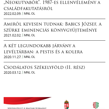
„Neokutyabőr”. 1987-es ellenvélemény a
családfakutatásról
2022.02.09.
MNL OL
Amiről kevesen tudnak: Babics József, a
szürke eminenciás könyvgyűjteménye
2021.02.02.
MNL OL
A két legundokabb járvány a
levéltárban: a pestis és a kolera
2020.11.27.
MNL OL
Csodálatos Székelyföld (II. rész)
2020.03.12.
MNL OL