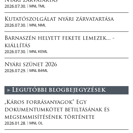
Nyári zárvatartás
2026.07.30.
MNL TML
Kutatószolgálat nyári zárvatartása
2026.07.30.
MNL NML
Barnaszén helyett fekete lemezek... -
kiállítás
2026.07.30.
MNL KEML
Nyári szünet 2026
2026.07.29.
MNL BéML
Legutóbbi blogbejegyzések
„Káros forrásanyagok” Egy
dokumentumkötet betiltásának és
megsemmisítésének története
2026.01.28.
MNL OL