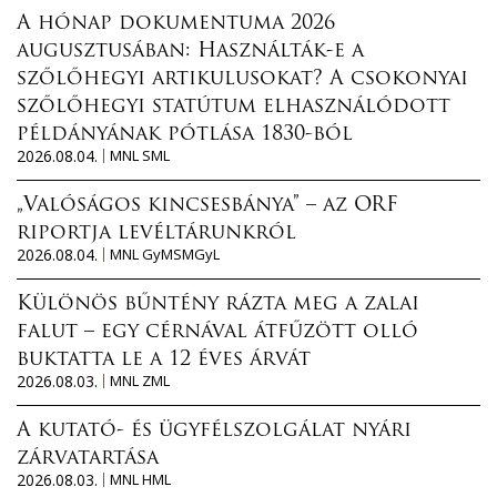
A hónap dokumentuma 2026
augusztusában: Használták-e a
szőlőhegyi artikulusokat? A csokonyai
szőlőhegyi statútum elhasználódott
példányának pótlása 1830-ból
2026.08.04.
MNL SML
„Valóságos kincsesbánya” – az ORF
riportja levéltárunkról
2026.08.04.
MNL GyMSMGyL
Különös bűntény rázta meg a zalai
falut – egy cérnával átfűzött olló
buktatta le a 12 éves árvát
2026.08.03.
MNL ZML
A kutató- és ügyfélszolgálat nyári
zárvatartása
2026.08.03.
MNL HML