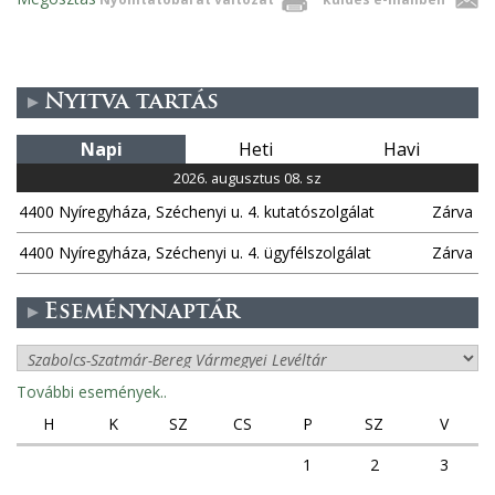
Nyitva tartás
Napi
Heti
Havi
2026. augusztus 08. sz
4400 Nyíregyháza, Széchenyi u. 4. kutatószolgálat
Zárva
4400 Nyíregyháza, Széchenyi u. 4. ügyfélszolgálat
Zárva
Eseménynaptár
További események..
H
K
SZ
CS
P
SZ
V
1
2
3