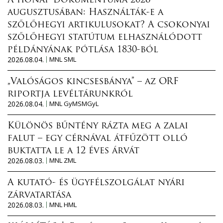
A hónap dokumentuma 2026
augusztusában: Használták-e a
szőlőhegyi artikulusokat? A csokonyai
szőlőhegyi statútum elhasználódott
példányának pótlása 1830-ból
2026.08.04.
MNL SML
„Valóságos kincsesbánya” – az ORF
riportja levéltárunkról
2026.08.04.
MNL GyMSMGyL
Különös bűntény rázta meg a zalai
falut – egy cérnával átfűzött olló
buktatta le a 12 éves árvát
2026.08.03.
MNL ZML
A kutató- és ügyfélszolgálat nyári
zárvatartása
2026.08.03.
MNL HML