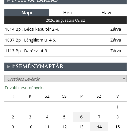
Nyitva tartás
Napi
Heti
Havi
2026. augusztus 08. sz
1014 Bp., Bécsi kapu tér 2-4.
Zárva
1037 Bp., Lángliliom u. 4-6.
Zárva
1113 Bp., Daróczi út 3.
Zárva
Eseménynaptár
További események..
H
K
SZ
CS
P
SZ
V
1
2
3
4
5
6
7
8
9
10
11
12
13
14
15