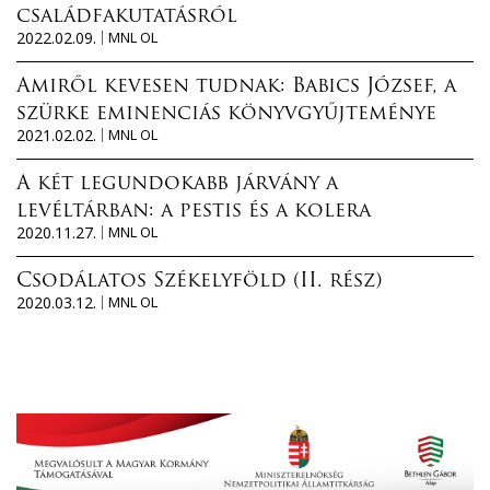
családfakutatásról
2022.02.09.
MNL OL
Amiről kevesen tudnak: Babics József, a
szürke eminenciás könyvgyűjteménye
2021.02.02.
MNL OL
A két legundokabb járvány a
levéltárban: a pestis és a kolera
2020.11.27.
MNL OL
Csodálatos Székelyföld (II. rész)
2020.03.12.
MNL OL