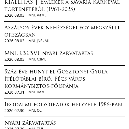
KIÁLLÍTÁS │ Emlékek a Savaria Karnevál
történetéből (1961-2025)
2026.08.03.
MNL VaML
Aszályos évek nehézségei egy megszállt
országban
2026.08.03.
MNL JNSzML
MNL CSCSVL nyári zárvatartás
2026.08.03.
MNL CsML
Száz éve hunyt el Gosztonyi Gyula
ítélőtáblai bíró, Pécs város
kormánybiztos-főispánja
2026.07.31.
MNL BaML
Irodalmi folyóiratok helyzete 1986-ban
2026.07.30.
MNL OL
Nyári zárvatartás
2026.07.30.
MNL TML