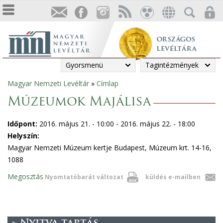
Gyorsmenü
Tagintézmények
Magyar Nemzeti Levéltár
»
Címlap
Jelenlegi
Múzeumok Majálisa
hely
Időpont:
2016. május 21. - 10:00
-
2016. május 22. - 18:00
Helyszín:
Magyar Nemzeti Múzeum kertje Budapest, Múzeum krt. 14-16,
1088
Megosztás
Nyomtatóbarát változat
küldés e-mailben