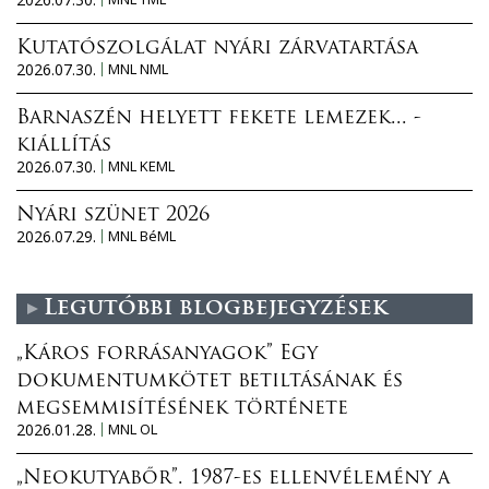
Kutatószolgálat nyári zárvatartása
2026.07.30.
MNL NML
Barnaszén helyett fekete lemezek... -
kiállítás
2026.07.30.
MNL KEML
Nyári szünet 2026
2026.07.29.
MNL BéML
Legutóbbi blogbejegyzések
„Káros forrásanyagok” Egy
dokumentumkötet betiltásának és
megsemmisítésének története
2026.01.28.
MNL OL
„Neokutyabőr”. 1987-es ellenvélemény a