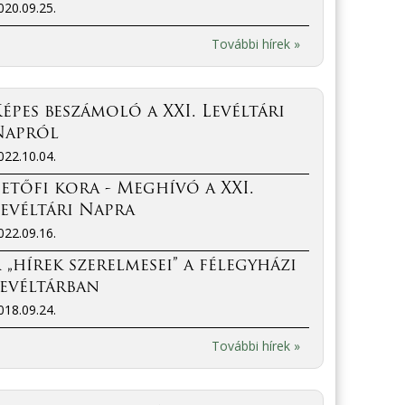
020.09.25.
További hírek »
épes beszámoló a XXI. Levéltári
Napról
022.10.04.
etőfi kora - Meghívó a XXI.
evéltári Napra
022.09.16.
 „hírek szerelmesei” a félegyházi
evéltárban
018.09.24.
További hírek »