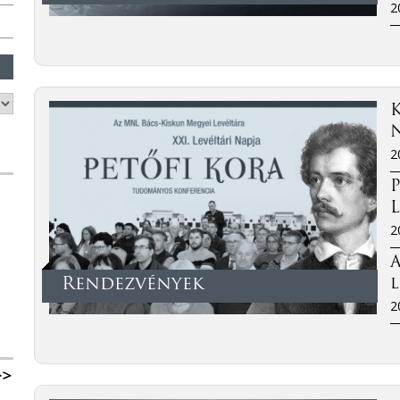
2
K
2
P
L
2
A
Rendezvények
l
2