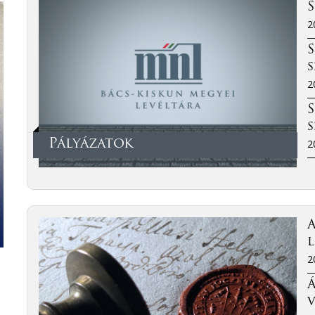
S
2
S
s
2
S
s
Pályázatok
2
A
l
2
Á