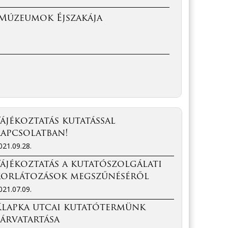
 Múzeumok Éjszakája
ájékoztatás kutatással
kapcsolatban!
021.09.28.
ájékoztatás a kutatószolgálati
korlátozások megszűnéséről
021.07.09.
Klapka utcai kutatótermünk
árvatartása