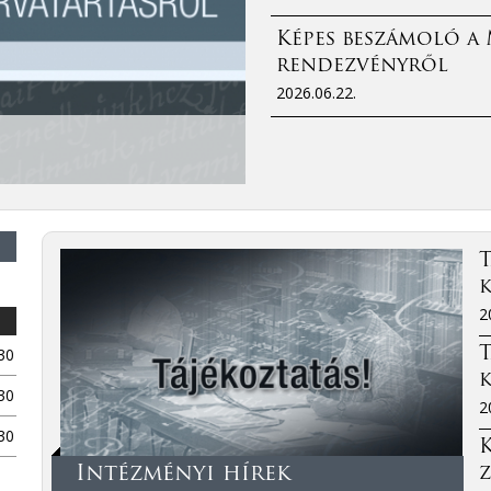
Képes beszámoló a
rendezvényről
2026.06.22.
T
2
30
T
30
2
30
Intézményi hírek
z