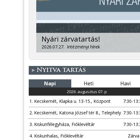
Nyári zárvatartás!
2026.07.27.
Intézményi hírek
Nyitva tartás
Napi
Heti
Havi
2026. augusztus 07. p
1. Kecskemét, Klapka u. 13-15., Központ
7:30-13:
2. Kecskemét, Katona József tér 8., Telephely
7:30-13:
3. Kiskunfélegyháza, Fióklevéltár
7:30-13:
4. Kiskunhalas, Fióklevéltár
Zárva