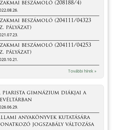
zakmai beszámoló (208188/4)
022.08.26.
zakmai beszámoló (204111/04323
z. pályázat)
021.07.23.
zakmai beszámoló (204111/04253
z. pályázat)
020.10.21.
További hírek »
 piarista gimnázium diákjai a
evéltárban
026.06.29.
llami anyakönyvek kutatására
vonatkozó jogszabály változása