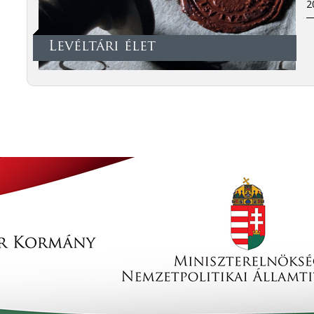
2
Levéltári élet