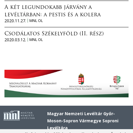
A két legundokabb járvány a
levéltárban: a pestis és a kolera
2020.11.27.
MNL OL
Csodálatos Székelyföld (II. rész)
2020.03.12.
MNL OL
Magyar Nemzeti Levéltár Győr-
Moson-Sopron Vármegye Soproni
Levéltára