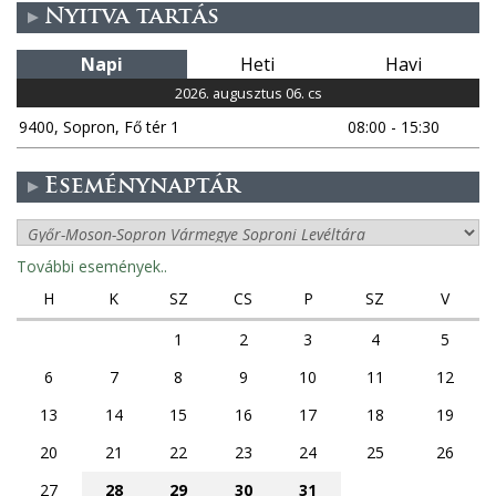
Nyitva tartás
Napi
Heti
Havi
2026. augusztus 06. cs
9400, Sopron, Fő tér 1
08:00 - 15:30
Eseménynaptár
További események..
H
K
SZ
CS
P
SZ
V
1
2
3
4
5
6
7
8
9
10
11
12
13
14
15
16
17
18
19
20
21
22
23
24
25
26
27
28
29
30
31