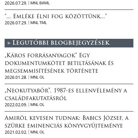
2026.07.29.
MNL BéML
"... Emléke élni fog közöttünk..."
2026.07.29.
MNL TML
Legutóbbi blogbejegyzések
„Káros forrásanyagok” Egy
dokumentumkötet betiltásának és
megsemmisítésének története
2026.01.28.
MNL OL
„Neokutyabőr”. 1987-es ellenvélemény a
családfakutatásról
2022.02.09.
MNL OL
Amiről kevesen tudnak: Babics József, a
szürke eminenciás könyvgyűjteménye
2021.02.02.
MNL OL