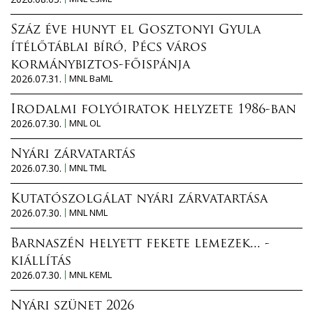
Száz éve hunyt el Gosztonyi Gyula
ítélőtáblai bíró, Pécs város
kormánybiztos-főispánja
2026.07.31.
MNL BaML
Irodalmi folyóiratok helyzete 1986-ban
2026.07.30.
MNL OL
Nyári zárvatartás
2026.07.30.
MNL TML
Kutatószolgálat nyári zárvatartása
2026.07.30.
MNL NML
Barnaszén helyett fekete lemezek... -
kiállítás
2026.07.30.
MNL KEML
Nyári szünet 2026