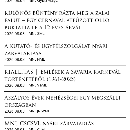
2026.08.04.
MNL GyMSMGyL
Különös bűntény rázta meg a zalai
falut – egy cérnával átfűzött olló
buktatta le a 12 éves árvát
2026.08.03.
MNL ZML
A kutató- és ügyfélszolgálat nyári
zárvatartása
2026.08.03.
MNL HML
KIÁLLÍTÁS │ Emlékek a Savaria Karnevál
történetéből (1961-2025)
2026.08.03.
MNL VaML
Aszályos évek nehézségei egy megszállt
országban
2026.08.03.
MNL JNSzML
MNL CSCSVL nyári zárvatartás
2026.08.03.
MNL CsML