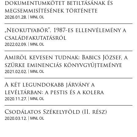
dokumentumkötet betiltásának és
megsemmisítésének története
2026.01.28.
MNL OL
„Neokutyabőr”. 1987-es ellenvélemény a
családfakutatásról
2022.02.09.
MNL OL
Amiről kevesen tudnak: Babics József, a
szürke eminenciás könyvgyűjteménye
2021.02.02.
MNL OL
A két legundokabb járvány a
levéltárban: a pestis és a kolera
2020.11.27.
MNL OL
Csodálatos Székelyföld (II. rész)
2020.03.12.
MNL OL