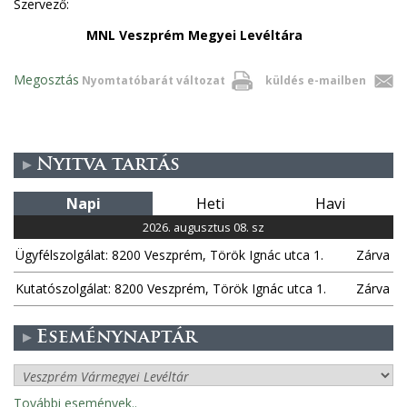
Szervező:
MNL Veszprém Megyei Levéltára
Megosztás
Nyomtatóbarát változat
küldés e-mailben
Nyitva tartás
Napi
Heti
Havi
2026. augusztus 08. sz
Ügyfélszolgálat: 8200 Veszprém, Török Ignác utca 1.
Zárva
Kutatószolgálat: 8200 Veszprém, Török Ignác utca 1.
Zárva
Eseménynaptár
További események..