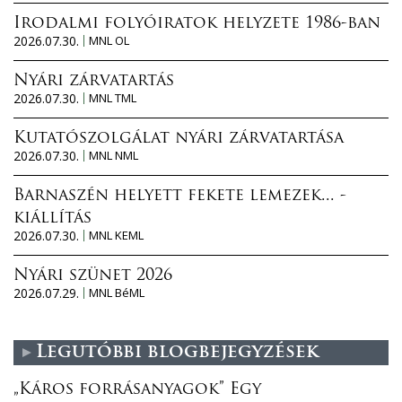
Irodalmi folyóiratok helyzete 1986-ban
2026.07.30.
MNL OL
Nyári zárvatartás
2026.07.30.
MNL TML
Kutatószolgálat nyári zárvatartása
2026.07.30.
MNL NML
Barnaszén helyett fekete lemezek... -
kiállítás
2026.07.30.
MNL KEML
Nyári szünet 2026
2026.07.29.
MNL BéML
Legutóbbi blogbejegyzések
„Káros forrásanyagok” Egy