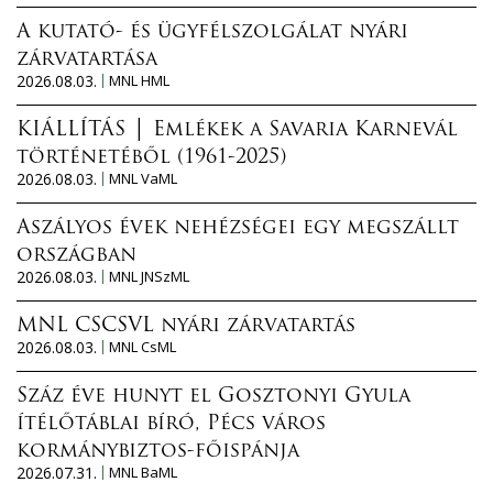
A kutató- és ügyfélszolgálat nyári
zárvatartása
2026.08.03.
MNL HML
KIÁLLÍTÁS │ Emlékek a Savaria Karnevál
történetéből (1961-2025)
2026.08.03.
MNL VaML
Aszályos évek nehézségei egy megszállt
országban
2026.08.03.
MNL JNSzML
MNL CSCSVL nyári zárvatartás
2026.08.03.
MNL CsML
Száz éve hunyt el Gosztonyi Gyula
ítélőtáblai bíró, Pécs város
kormánybiztos-főispánja
2026.07.31.
MNL BaML