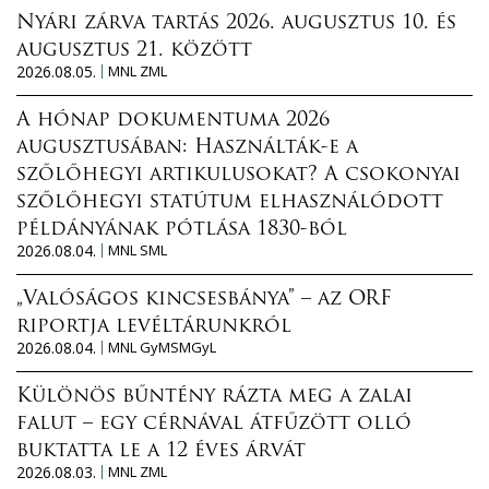
Nyári zárva tartás 2026. augusztus 10. és
augusztus 21. között
2026.08.05.
MNL ZML
A hónap dokumentuma 2026
augusztusában: Használták-e a
szőlőhegyi artikulusokat? A csokonyai
szőlőhegyi statútum elhasználódott
példányának pótlása 1830-ból
2026.08.04.
MNL SML
„Valóságos kincsesbánya” – az ORF
riportja levéltárunkról
2026.08.04.
MNL GyMSMGyL
Különös bűntény rázta meg a zalai
falut – egy cérnával átfűzött olló
buktatta le a 12 éves árvát
2026.08.03.
MNL ZML