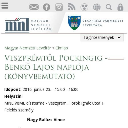
Tagintézmények
Magyar Nemzeti Levéltár
»
Címlap
Jelenlegi
Veszprémtől Pockingig -
hely
Benkő Lajos naplója
(könyvbemutató)
Időpont:
2016. június 23. -
15:00
-
16:00
Helyszín:
MNL VeML díszterme - Veszprém, Török Ignác utca 1.
Felelős személy:
Nagy Balázs Vince