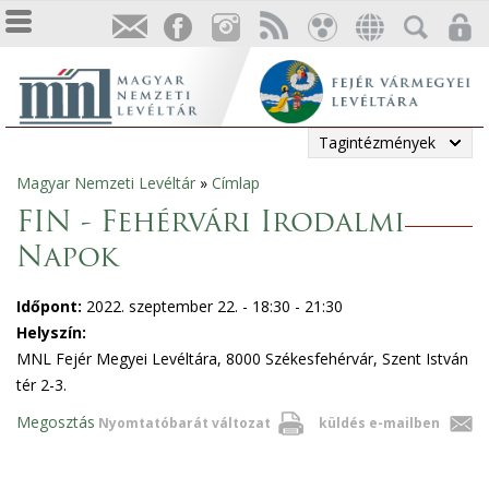
Tagintézmények
Magyar Nemzeti Levéltár
»
Címlap
Jelenlegi
FIN - Fehérvári Irodalmi
hely
Napok
Időpont:
2022. szeptember 22. -
18:30
-
21:30
Helyszín:
MNL Fejér Megyei Levéltára, 8000 Székesfehérvár, Szent István
tér 2-3.
Megosztás
Nyomtatóbarát változat
küldés e-mailben