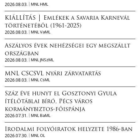
2026.08.03.
MNL HML
KIÁLLÍTÁS │ Emlékek a Savaria Karnevál
történetéből (1961-2025)
2026.08.03.
MNL VaML
Aszályos évek nehézségei egy megszállt
országban
2026.08.03.
MNL JNSzML
MNL CSCSVL nyári zárvatartás
2026.08.03.
MNL CsML
Száz éve hunyt el Gosztonyi Gyula
ítélőtáblai bíró, Pécs város
kormánybiztos-főispánja
2026.07.31.
MNL BaML
Irodalmi folyóiratok helyzete 1986-ban
2026.07.30.
MNL OL