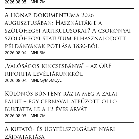
2026.08.05.
MNL ZML
A hónap dokumentuma 2026
augusztusában: Használták-e a
szőlőhegyi artikulusokat? A csokonyai
szőlőhegyi statútum elhasználódott
példányának pótlása 1830-ból
2026.08.04.
MNL SML
„Valóságos kincsesbánya” – az ORF
riportja levéltárunkról
2026.08.04.
MNL GyMSMGyL
Különös bűntény rázta meg a zalai
falut – egy cérnával átfűzött olló
buktatta le a 12 éves árvát
2026.08.03.
MNL ZML
A kutató- és ügyfélszolgálat nyári
zárvatartása