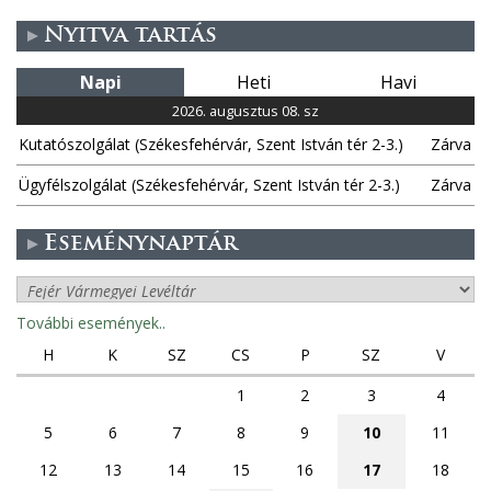
Nyitva tartás
Napi
Heti
Havi
2026. augusztus 08. sz
Kutatószolgálat (Székesfehérvár, Szent István tér 2-3.)
Zárva
Ügyfélszolgálat (Székesfehérvár, Szent István tér 2-3.)
Zárva
Eseménynaptár
További események..
H
K
SZ
CS
P
SZ
V
1
2
3
4
5
6
7
8
9
10
11
12
13
14
15
16
17
18