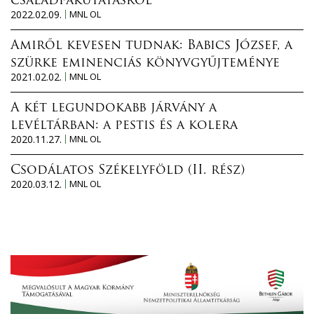
családfakutatásról
2022.02.09.
MNL OL
Amiről kevesen tudnak: Babics József, a
szürke eminenciás könyvgyűjteménye
2021.02.02.
MNL OL
A két legundokabb járvány a
levéltárban: a pestis és a kolera
2020.11.27.
MNL OL
Csodálatos Székelyföld (II. rész)
2020.03.12.
MNL OL