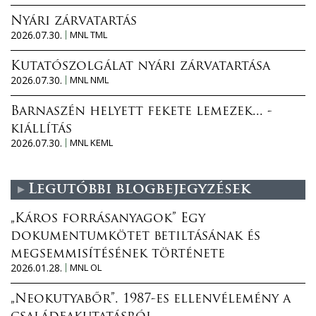
Nyári zárvatartás
2026.07.30.
MNL TML
Kutatószolgálat nyári zárvatartása
2026.07.30.
MNL NML
Barnaszén helyett fekete lemezek... -
kiállítás
2026.07.30.
MNL KEML
Legutóbbi blogbejegyzések
„Káros forrásanyagok” Egy
dokumentumkötet betiltásának és
megsemmisítésének története
2026.01.28.
MNL OL
„Neokutyabőr”. 1987-es ellenvélemény a