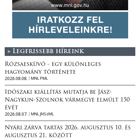
Legfrissebb híreink
Rózsaesküvő - egy különleges
hagyomány története
2026.08.08.
MNL PML
Időszaki kiállítás mutatja be Jász-
Nagykun-Szolnok vármegye elmúlt 150
évét
2026.08.07.
MNL JNSzML
Nyári zárva tartás 2026. augusztus 10. és
augusztus 21. között