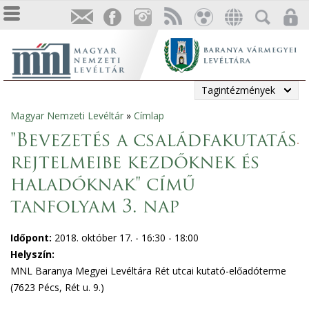
Tagintézmények
Magyar Nemzeti Levéltár
»
Címlap
Jelenlegi
"Bevezetés a családfakutatás
hely
rejtelmeibe kezdőknek és
haladóknak" című
tanfolyam 3. nap
Időpont:
2018. október 17. -
16:30
-
18:00
Helyszín:
MNL Baranya Megyei Levéltára Rét utcai kutató-előadóterme
(7623 Pécs, Rét u. 9.)