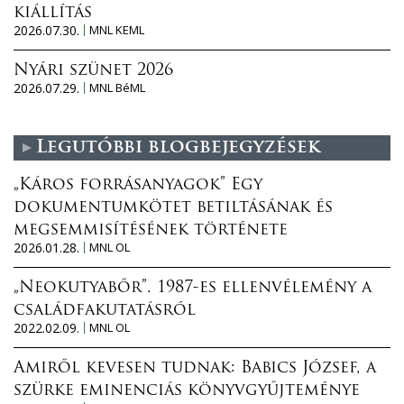
kiállítás
2026.07.30.
MNL KEML
Nyári szünet 2026
2026.07.29.
MNL BéML
Legutóbbi blogbejegyzések
„Káros forrásanyagok” Egy
dokumentumkötet betiltásának és
megsemmisítésének története
2026.01.28.
MNL OL
„Neokutyabőr”. 1987-es ellenvélemény a
családfakutatásról
2022.02.09.
MNL OL
Amiről kevesen tudnak: Babics József, a
szürke eminenciás könyvgyűjteménye