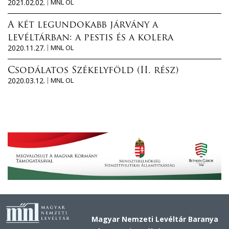
2021.02.02.
MNL OL
A két legundokabb járvány a
levéltárban: a pestis és a kolera
2020.11.27.
MNL OL
Csodálatos Székelyföld (II. rész)
2020.03.12.
MNL OL
Magyar Nemzeti Levéltár Baranya