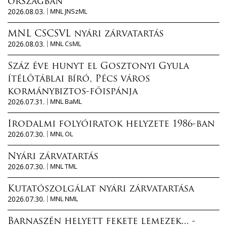
országban
2026.08.03.
MNL JNSzML
MNL CSCSVL nyári zárvatartás
2026.08.03.
MNL CsML
Száz éve hunyt el Gosztonyi Gyula
ítélőtáblai bíró, Pécs város
kormánybiztos-főispánja
2026.07.31.
MNL BaML
Irodalmi folyóiratok helyzete 1986-ban
2026.07.30.
MNL OL
Nyári zárvatartás
2026.07.30.
MNL TML
Kutatószolgálat nyári zárvatartása
2026.07.30.
MNL NML
Barnaszén helyett fekete lemezek... -