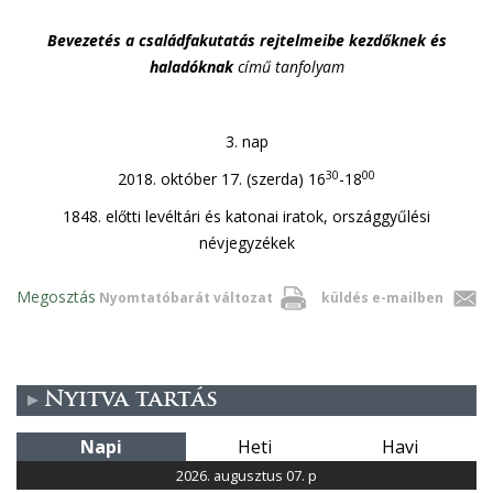
Bevezetés a családfakutatás rejtelmeibe kezdőknek és
haladóknak
című tanfolyam
3. nap
30
00
2018. október 17. (szerda) 16
-18
1848. előtti levéltári és katonai iratok, országgyűlési
névjegyzékek
Megosztás
Nyomtatóbarát változat
küldés e-mailben
Nyitva tartás
Napi
Heti
Havi
2026. augusztus 07. p