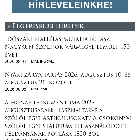
Legfrissebb híreink
Időszaki kiállítás mutatja be Jász-
Nagykun-Szolnok vármegye elmúlt 150
évét
2026.08.07.
MNL JNSzML
Nyári zárva tartás 2026. augusztus 10. és
augusztus 21. között
2026.08.05.
MNL ZML
A hónap dokumentuma 2026
augusztusában: Használták-e a
szőlőhegyi artikulusokat? A csokonyai
szőlőhegyi statútum elhasználódott
példányának pótlása 1830-ból
MNL SML