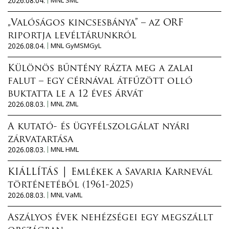
2026.08.04.
„Valóságos kincsesbánya” – az ORF
riportja levéltárunkról
2026.08.04.
MNL GyMSMGyL
Különös bűntény rázta meg a zalai
falut – egy cérnával átfűzött olló
buktatta le a 12 éves árvát
2026.08.03.
MNL ZML
A kutató- és ügyfélszolgálat nyári
zárvatartása
2026.08.03.
MNL HML
KIÁLLÍTÁS │ Emlékek a Savaria Karnevál
történetéből (1961-2025)
2026.08.03.
MNL VaML
Aszályos évek nehézségei egy megszállt