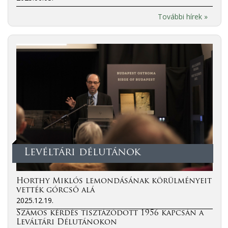
További hírek »
Levéltári délutánok
Horthy Miklós lemondásának körülményeit
vették górcső alá
2025.12.19.
Számos kérdés tisztázódott 1956 kapcsán a
Leváltári Délutánokon