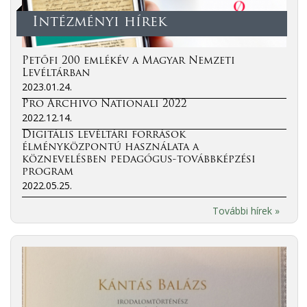
Intézményi hírek
Petőfi 200 emlékév a Magyar Nemzeti
Levéltárban
2023.01.24.
Pro Archivo Nationali 2022
2022.12.14.
Digitális levéltári források
élményközpontú használata a
köznevelésben pedagógus-továbbképzési
program
2022.05.25.
További hírek »