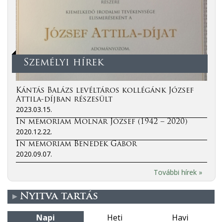
Személyi hírek
Kántás Balázs levéltáros kollégánk József
Attila-díjban részesült
2023.03.15.
In memoriam Molnár József (1942 – 2020)
2020.12.22.
In memoriam Benedek Gábor
2020.09.07.
További hírek »
Nyitva tartás
Napi
Heti
Havi