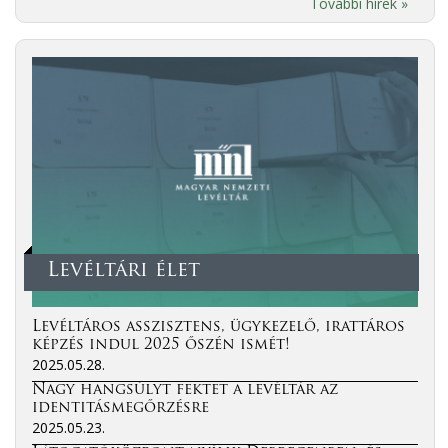
További hírek »
Levéltári élet
Levéltáros asszisztens, ügykezelő, irattáros
képzés indul 2025 őszén ismét!
2025.05.28.
Nagy hangsúlyt fektet a levéltár az
identitásmegőrzésre
2025.05.23.