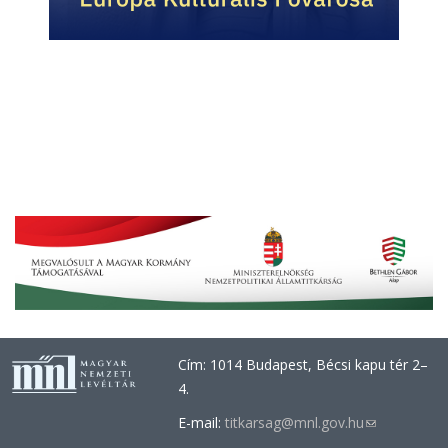
Cím: 1014 Budapest, Bécsi kapu tér 2–
4.
E-mail:
titkarsag@mnl.gov.hu
(link
sends