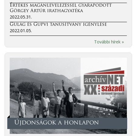
Értékes magánlevelezéssel gyarapodott
Görgey Artúr irathagyatéka
2022.05.31.
Gulág és Gupvi tanúsítvány igénylése
2022.01.05.
További hírek »
Újdonságok a honlapon