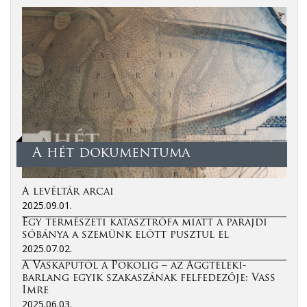
A hét dokumentuma
A levéltár arcai
2025.09.01.
Egy természeti katasztrófa miatt a parajdi
sóbánya a szemünk előtt pusztul el
2025.07.02.
A Vaskaputól a Pokolig – az Aggteleki-
barlang egyik szakaszának felfedezője: Vass
Imre
2025.06.03.