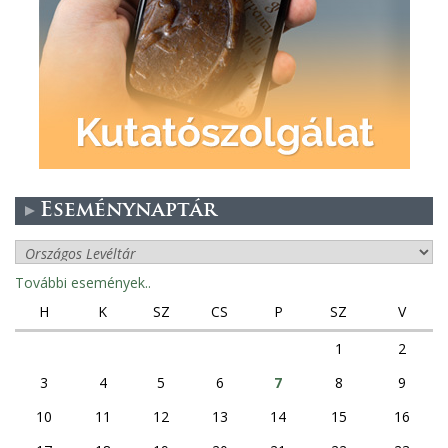
Eseménynaptár
További események..
H
K
SZ
CS
P
SZ
V
1
2
3
4
5
6
7
8
9
10
11
12
13
14
15
16