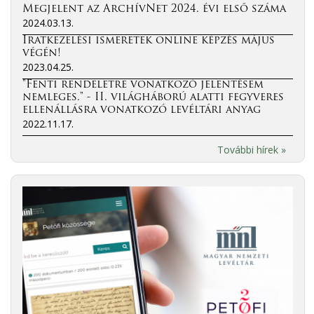
Megjelent az ArchívNet 2024. évi első száma
2024.03.13.
Iratkezelési ismeretek online képzés május
végén!
2023.04.25.
"Fenti rendeletre vonatkozó jelentésem
nemleges." - II. világháború alatti fegyveres
ellenállásra vonatkozó levéltári anyag
2022.11.17.
További hírek »