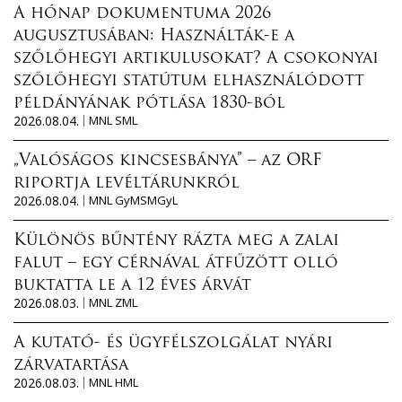
A hónap dokumentuma 2026
augusztusában: Használták-e a
szőlőhegyi artikulusokat? A csokonyai
szőlőhegyi statútum elhasználódott
példányának pótlása 1830-ból
2026.08.04.
MNL SML
„Valóságos kincsesbánya” – az ORF
riportja levéltárunkról
2026.08.04.
MNL GyMSMGyL
Különös bűntény rázta meg a zalai
falut – egy cérnával átfűzött olló
buktatta le a 12 éves árvát
2026.08.03.
MNL ZML
A kutató- és ügyfélszolgálat nyári
zárvatartása
2026.08.03.
MNL HML