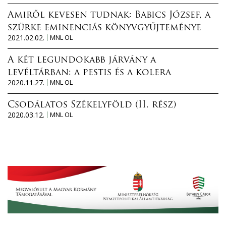
Amiről kevesen tudnak: Babics József, a
szürke eminenciás könyvgyűjteménye
2021.02.02.
MNL OL
A két legundokabb járvány a
levéltárban: a pestis és a kolera
2020.11.27.
MNL OL
Csodálatos Székelyföld (II. rész)
2020.03.12.
MNL OL