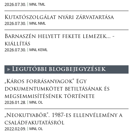
2026.07.30.
MNL TML
Kutatószolgálat nyári zárvatartása
2026.07.30.
MNL NML
Barnaszén helyett fekete lemezek... -
kiállítás
2026.07.30.
MNL KEML
Legutóbbi blogbejegyzések
„Káros forrásanyagok” Egy
dokumentumkötet betiltásának és
megsemmisítésének története
2026.01.28.
MNL OL
„Neokutyabőr”. 1987-es ellenvélemény a
családfakutatásról
2022.02.09.
MNL OL