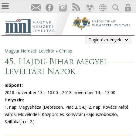
Tagintézmények
Magyar Nemzeti Levéltár
»
Címlap
Jelenlegi
45. Hajdú-Bihar Megyei
hely
Levéltári Napok
Időpont:
2018. november 13. - 10:00
-
2018. november 14. - 13:00
Helyszín:
1. nap: Megyeháza (Debrecen, Piac u. 54.); 2. nap: Kovács Máté
Városi Művelődési Központ és Könyvtár (Hajdúszoboszló,
Szilfákalja u. 2.)