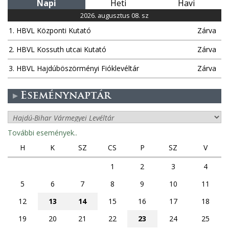
Napi
Heti
Havi
2026. augusztus 08. sz
1. HBVL Központi Kutató
Zárva
2. HBVL Kossuth utcai Kutató
Zárva
3. HBVL Hajdúböszörményi Fióklevéltár
Zárva
Eseménynaptár
További események..
H
K
SZ
CS
P
SZ
V
1
2
3
4
5
6
7
8
9
10
11
12
13
14
15
16
17
18
19
20
21
22
23
24
25