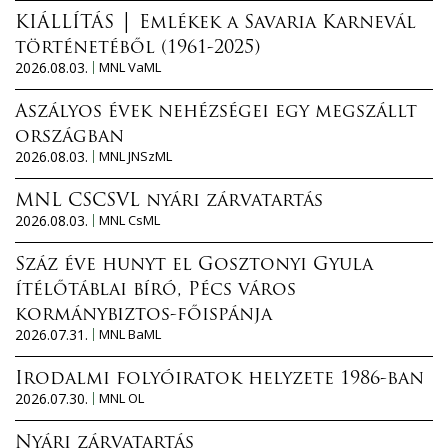
KIÁLLÍTÁS │ Emlékek a Savaria Karnevál
történetéből (1961-2025)
2026.08.03.
MNL VaML
Aszályos évek nehézségei egy megszállt
országban
2026.08.03.
MNL JNSzML
MNL CSCSVL nyári zárvatartás
2026.08.03.
MNL CsML
Száz éve hunyt el Gosztonyi Gyula
ítélőtáblai bíró, Pécs város
kormánybiztos-főispánja
2026.07.31.
MNL BaML
Irodalmi folyóiratok helyzete 1986-ban
2026.07.30.
MNL OL
Nyári zárvatartás