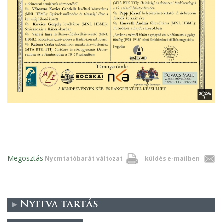
Megosztás
Nyomtatóbarát változat
küldés e-mailben
Nyitva tartás