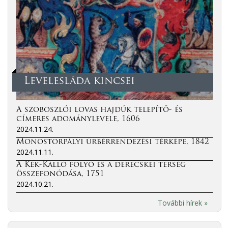
Levelesláda kincsei
A szoboszlói lovas hajdúk telepítő- és
címeres adománylevele, 1606
2024.11.24.
Monostorpályi úrbérrendezési térképe, 1842
2024.11.11.
A Kék-Kálló folyó és a derecskei térség
összefonódása, 1751
2024.10.21.
További hírek »