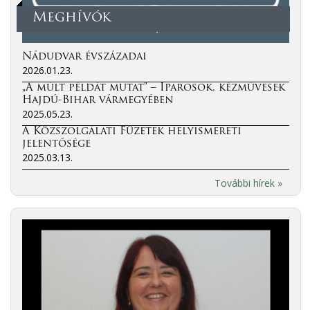
Meghívók
Nádudvar évszázadai
2026.01.23.
„A múlt példát mutat” – Iparosok, kézművesek
Hajdú-Bihar vármegyében
2025.05.23.
A Közszolgálati Füzetek helyismereti
jelentősége
2025.03.13.
További hírek »