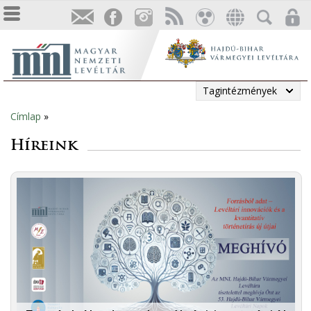
Tagintézmények
Címlap
»
Jelenlegi
Híreink
hely