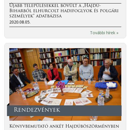
Újabb településekkel bővült a „Hajdú-
Biharból elhurcolt hadifoglyok és polgári
személyek” adatbázisa
2020.08.05.
További hírek »
Rendezvények
Könyvbemutató ankét Hajdúböszörményben