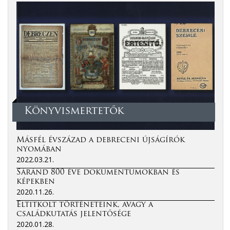
Könyvismertetők
Másfél évszázad a debreceni újságírók
nyomában
2022.03.21.
Sáránd 800 éve dokumentumokban és
képekben
2020.11.26.
Eltitkolt történeteink, avagy a
családkutatás jelentősége
2020.01.28.