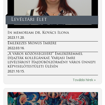
Levéltári élet
In memoriam dr. Kovács Ilona
2023.11.20.
Emlékezés Mónus Imrére
2022.03.16.
„A város közösségeiért” Emlékéremmel
díjazták kollégánkat, Varjasi Imre
levéltárost Hajdúböszörmény város ünnepi
képviselőtestületi ülésén
2021.10.15.
További hírek »