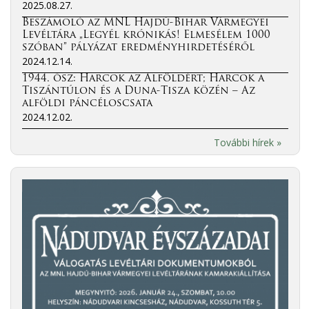
2025.08.27.
Beszámoló az MNL Hajdú-Bihar Vármegyei
Levéltára „Legyél krónikás! Elmesélem 1000
szóban” pályázat eredményhirdetéséről
2024.12.14.
1944. ősz: Harcok az Alföldért; Harcok a
Tiszántúlon és a Duna-Tisza közén – Az
alföldi páncéloscsata
2024.12.02.
További hírek »