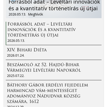
Forrásból adat – Levéltári innovációk
és a kvantitatív történetírás új útjai
2026.05.13.
Meghívók
Forrásból adat – Levéltári
innovációk és a kvantitatív
történetírás új útjai
2026.05.13.
XIV. Bihari Diéta
2026.01.24.
Beszámoló az 52. Hajdú-Bihar
Vármegyei Levéltári Napokról
2025.07.22.
Báthory Gábor erdélyi fejedelem
harmincad vám-mentességet
adományoz Nádudvar község
számára, 1612
2024.12.29.