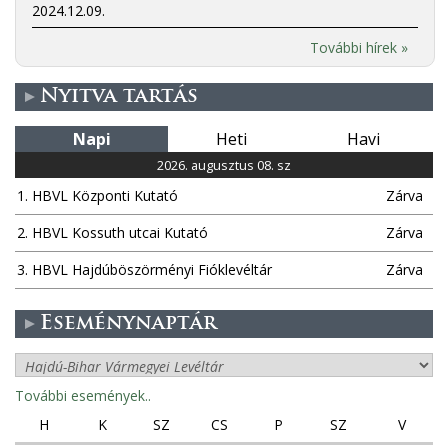
2024.12.09.
További hírek »
Nyitva tartás
Napi
Heti
Havi
2026. augusztus 08. sz
1. HBVL Központi Kutató
Zárva
2. HBVL Kossuth utcai Kutató
Zárva
3. HBVL Hajdúböszörményi Fióklevéltár
Zárva
Eseménynaptár
További események..
H
K
SZ
CS
P
SZ
V