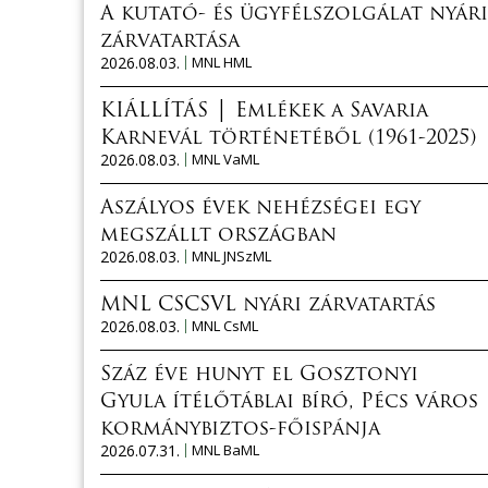
A kutató- és ügyfélszolgálat nyári
zárvatartása
2026.08.03.
MNL HML
KIÁLLÍTÁS │ Emlékek a Savaria
Karnevál történetéből (1961-2025)
2026.08.03.
MNL VaML
Aszályos évek nehézségei egy
megszállt országban
2026.08.03.
MNL JNSzML
MNL CSCSVL nyári zárvatartás
2026.08.03.
MNL CsML
Száz éve hunyt el Gosztonyi
Gyula ítélőtáblai bíró, Pécs város
kormánybiztos-főispánja
2026.07.31.
MNL BaML