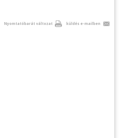
Nyomtatóbarát változat
küldés e-mailben