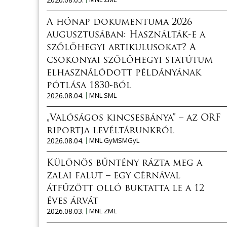
A hónap dokumentuma 2026
augusztusában: Használták-e a
szőlőhegyi artikulusokat? A
csokonyai szőlőhegyi statútum
elhasználódott példányának
pótlása 1830-ból
2026.08.04.
MNL SML
„Valóságos kincsesbánya” – az ORF
riportja levéltárunkról
2026.08.04.
MNL GyMSMGyL
Különös bűntény rázta meg a
zalai falut – egy cérnával
átfűzött olló buktatta le a 12
éves árvát
2026.08.03.
MNL ZML