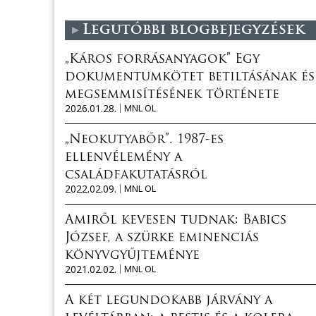
Legutóbbi blogbejegyzések
„Káros forrásanyagok” Egy
dokumentumkötet betiltásának és
megsemmisítésének története
2026.01.28.
MNL OL
„Neokutyabőr”. 1987-es
ellenvélemény a
családfakutatásról
2022.02.09.
MNL OL
Amiről kevesen tudnak: Babics
József, a szürke eminenciás
könyvgyűjteménye
2021.02.02.
MNL OL
A két legundokabb járvány a