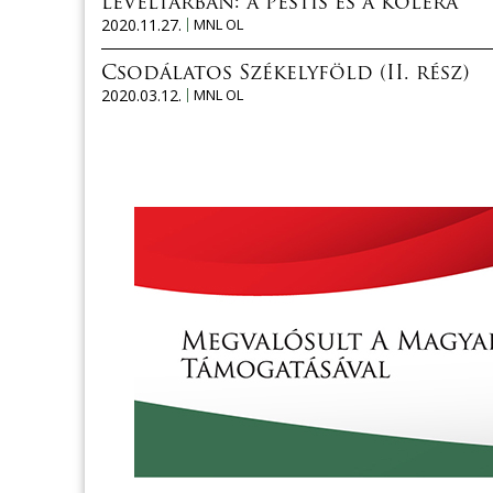
levéltárban: a pestis és a kolera
2020.11.27.
MNL OL
Csodálatos Székelyföld (II. rész)
2020.03.12.
MNL OL