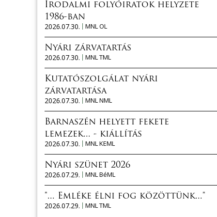
Irodalmi folyóiratok helyzete
1986-ban
2026.07.30.
MNL OL
Nyári zárvatartás
2026.07.30.
MNL TML
Kutatószolgálat nyári
zárvatartása
2026.07.30.
MNL NML
Barnaszén helyett fekete
lemezek... - kiállítás
2026.07.30.
MNL KEML
Nyári szünet 2026
2026.07.29.
MNL BéML
"... Emléke élni fog közöttünk..."
2026.07.29.
MNL TML