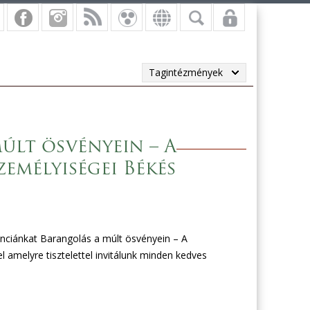
Tagintézmények
últ ösvényein – A
emélyiségei Békés
enciánkat Barangolás a múlt ösvényein – A
amelyre tisztelettel invitálunk minden kedves