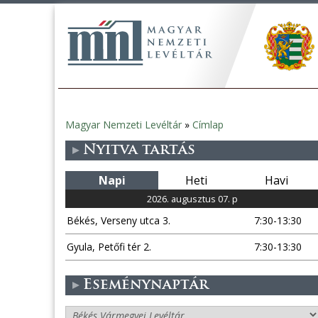
Magyar Nemzeti Levéltár
»
Címlap
Jelenlegi
Nyitva tartás
hely
Napi
Heti
Havi
2026. augusztus 07. p
Békés, Verseny utca 3.
7:30-13:30
Gyula, Petőfi tér 2.
7:30-13:30
Eseménynaptár