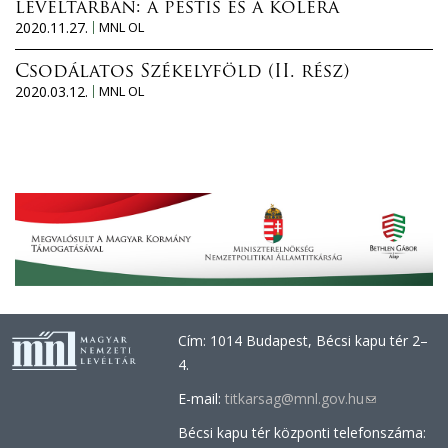
levéltárban: a pestis és a kolera
2020.11.27.
MNL OL
Csodálatos Székelyföld (II. rész)
2020.03.12.
MNL OL
Cím: 1014 Budapest, Bécsi kapu tér 2–
4.
E-mail:
titkarsag@mnl.gov.hu
(link
sends
Bécsi kapu tér központi telefonszáma:
e-