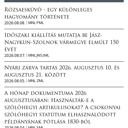
Rózsaesküvő - egy különleges
hagyomány története
2026.08.08.
MNL PML
Időszaki kiállítás mutatja be Jász-
Nagykun-Szolnok vármegye elmúlt 150
évét
2026.08.07.
MNL JNSzML
Nyári zárva tartás 2026. augusztus 10. és
augusztus 21. között
2026.08.05.
MNL ZML
A hónap dokumentuma 2026
augusztusában: Használták-e a
szőlőhegyi artikulusokat? A csokonyai
szőlőhegyi statútum elhasználódott
példányának pótlása 1830-ból
2026.08.04.
MNL SML