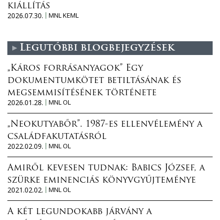
kiállítás
2026.07.30.
MNL KEML
Legutóbbi blogbejegyzések
„Káros forrásanyagok” Egy
dokumentumkötet betiltásának és
megsemmisítésének története
2026.01.28.
MNL OL
„Neokutyabőr”. 1987-es ellenvélemény a
családfakutatásról
2022.02.09.
MNL OL
Amiről kevesen tudnak: Babics József, a
szürke eminenciás könyvgyűjteménye
2021.02.02.
MNL OL
A két legundokabb járvány a