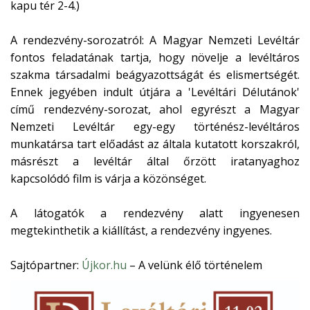
kapu tér 2-4.)
A rendezvény-sorozatról: A Magyar Nemzeti Levéltár
fontos feladatának tartja, hogy növelje a levéltáros
szakma társadalmi beágyazottságát és elismertségét.
Ennek jegyében indult útjára a 'Levéltári Délutánok'
című rendezvény-sorozat, ahol egyrészt a Magyar
Nemzeti Levéltár egy-egy történész-levéltáros
munkatársa tart előadást az általa kutatott korszakról,
másrészt a levéltár által őrzött iratanyaghoz
kapcsolódó film is várja a közönséget.
A látogatók a rendezvény alatt ingyenesen
megtekinthetik a kiállítást, a rendezvény ingyenes.
Sajtópartner:
Újkor.hu
– A velünk élő történelem