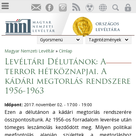
Gyorsmenü
Tagintézmények
Magyar Nemzeti Levéltár
»
Címlap
Jelenlegi
Levéltári Délutánok: A
hely
terror hétköznapjai. A
kádári megtorlás rendszere
1956-1963
Időpont:
2017. november 02. -
17:00
-
19:00
Ezen a délutánon a kádári megtorlás rendszerére
összpontosítunk. Az 1956-os forradalom leverése után
tömeges leszámolás kezdődött meg. Milyen politikai
megfontolás alapján születtek a megtorláshoz