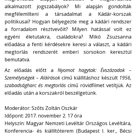
alkalmazott jogszabályok? Mi alapján gondolták
megfélemlíteni a társadalmat a Kádár-korszak
politikusai? Hogyan bélyegezte meg a kádári rendszer
a forradalom résztvevőit? Milyen hatással volt ez
egyéni életutakra, családokra? Mikó Zsuzsanna
előadása a fenti kérdésekre keresi a választ, a kádári
megtorlás rendszerét emberi sorsokon keresztül
bemutatva.
Az előadás előtt a
Nyomot hagytak: Évszázadok –
Személyiségek – Aláírások
című kiállításhoz készült
1956,
szabadságharc és megtorlás
című rövidfilmet vetítjük. Az
előadás után a korszakról beszélgetünk.
Moderátor: Szőts Zoltán Oszkár
Időpont: 2017. november 2. 17 óra
Helyszín: Magyar Nemzeti Levéltár Országos Levéltára,
Konferencia- és kiállítóterem (Budapest I. ker., Bécsi