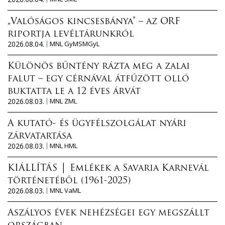
„Valóságos kincsesbánya” – az ORF
riportja levéltárunkról
2026.08.04.
MNL GyMSMGyL
Különös bűntény rázta meg a zalai
falut – egy cérnával átfűzött olló
buktatta le a 12 éves árvát
2026.08.03.
MNL ZML
A kutató- és ügyfélszolgálat nyári
zárvatartása
2026.08.03.
MNL HML
KIÁLLÍTÁS │ Emlékek a Savaria Karnevál
történetéből (1961-2025)
2026.08.03.
MNL VaML
Aszályos évek nehézségei egy megszállt