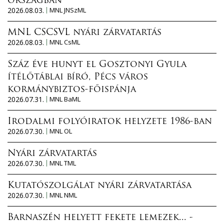
országban
2026.08.03.
MNL JNSzML
MNL CSCSVL nyári zárvatartás
2026.08.03.
MNL CsML
Száz éve hunyt el Gosztonyi Gyula
ítélőtáblai bíró, Pécs város
kormánybiztos-főispánja
2026.07.31.
MNL BaML
Irodalmi folyóiratok helyzete 1986-ban
2026.07.30.
MNL OL
Nyári zárvatartás
2026.07.30.
MNL TML
Kutatószolgálat nyári zárvatartása
2026.07.30.
MNL NML
Barnaszén helyett fekete lemezek... -