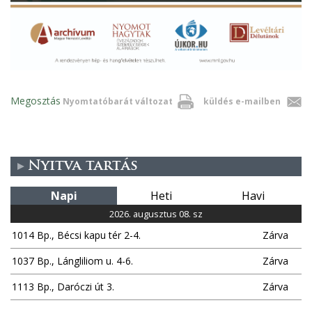
Megosztás
Nyomtatóbarát változat
küldés e-mailben
Nyitva tartás
Napi
Heti
Havi
2026. augusztus 08. sz
1014 Bp., Bécsi kapu tér 2-4.
Zárva
1037 Bp., Lángliliom u. 4-6.
Zárva
1113 Bp., Daróczi út 3.
Zárva