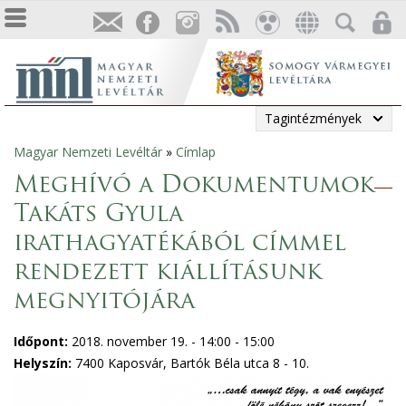
Tagintézmények
Magyar Nemzeti Levéltár
»
Címlap
Jelenlegi
Meghívó a Dokumentumok
hely
Takáts Gyula
irathagyatékából címmel
rendezett kiállításunk
megnyitójára
Időpont:
2018. november 19. -
14:00
-
15:00
Helyszín:
7400 Kaposvár, Bartók Béla utca 8 - 10.