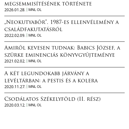
megsemmisítésének története
2026.01.28.
MNL OL
„Neokutyabőr”. 1987-es ellenvélemény a
családfakutatásról
2022.02.09.
MNL OL
Amiről kevesen tudnak: Babics József, a
szürke eminenciás könyvgyűjteménye
2021.02.02.
MNL OL
A két legundokabb járvány a
levéltárban: a pestis és a kolera
2020.11.27.
MNL OL
Csodálatos Székelyföld (II. rész)
2020.03.12.
MNL OL