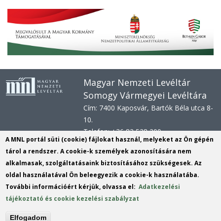
Magyar Nemzeti Levéltár
Somogy Vármegyei Levéltára
Cím: 7400 Kaposvár, Bartók Béla utca 8-
10.
Telefon: +36 82 528 200
A MNL portál süti (cookie) fájlokat használ, melyeket az Ön gépén
E-mail: svl@mnl.gov.hu
tárol a rendszer. A cookie-k személyek azonosítására nem
Honlap: www.mnl.gov.hu/sml
alkalmasak, szolgáltatásaink biztosításához szükségesek. Az
Hivatali kapu azonosító: MNLSML
oldal használatával Ön beleegyezik a cookie-k használatába.
KRID:
161313779
További információért kérjük, olvassa el:
Adatkezelési
tájékoztató és cookie kezelési szabályzat
KÉR azonosító:
MNLSML
KRID: 113809158
Elfogadom