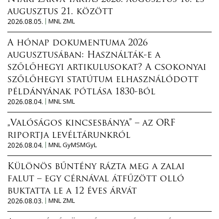
augusztus 21. között
2026.08.05.
MNL ZML
A hónap dokumentuma 2026
augusztusában: Használták-e a
szőlőhegyi artikulusokat? A csokonyai
szőlőhegyi statútum elhasználódott
példányának pótlása 1830-ból
2026.08.04.
MNL SML
„Valóságos kincsesbánya” – az ORF
riportja levéltárunkról
2026.08.04.
MNL GyMSMGyL
Különös bűntény rázta meg a zalai
falut – egy cérnával átfűzött olló
buktatta le a 12 éves árvát
2026.08.03.
MNL ZML