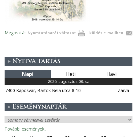
Megosztás
Nyomtatóbarát változat
küldés e-mailben
Nyitva tartás
Napi
Heti
Havi
2026. augusztus 08. sz
7400 Kaposvár, Bartók Béla utca 8-10.
Zárva
Eseménynaptár
További események..