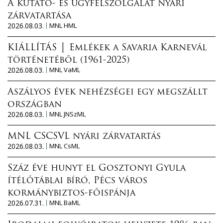
A kutató- és ügyfélszolgálat nyári
zárvatartása
2026.08.03.
MNL HML
KIÁLLÍTÁS │ Emlékek a Savaria Karnevál
történetéből (1961-2025)
2026.08.03.
MNL VaML
Aszályos évek nehézségei egy megszállt
országban
2026.08.03.
MNL JNSzML
MNL CSCSVL nyári zárvatartás
2026.08.03.
MNL CsML
Száz éve hunyt el Gosztonyi Gyula
ítélőtáblai bíró, Pécs város
kormánybiztos-főispánja
2026.07.31.
MNL BaML