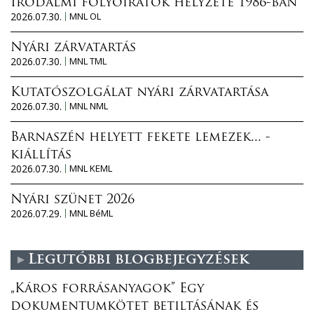
Irodalmi folyóiratok helyzete 1986-ban
2026.07.30.
MNL OL
Nyári zárvatartás
2026.07.30.
MNL TML
Kutatószolgálat nyári zárvatartása
2026.07.30.
MNL NML
Barnaszén helyett fekete lemezek... -
kiállítás
2026.07.30.
MNL KEML
Nyári szünet 2026
2026.07.29.
MNL BéML
Legutóbbi blogbejegyzések
„Káros forrásanyagok” Egy
dokumentumkötet betiltásának és