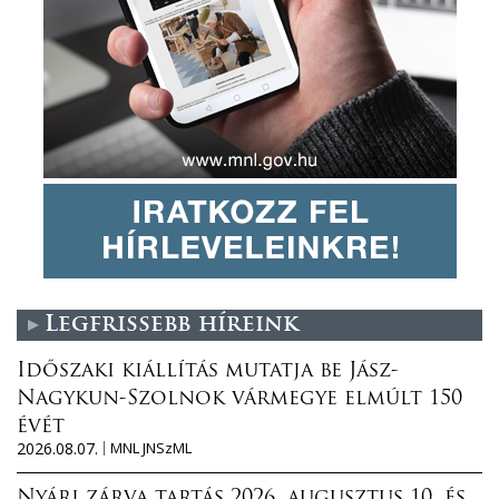
Legfrissebb híreink
Időszaki kiállítás mutatja be Jász-
Nagykun-Szolnok vármegye elmúlt 150
évét
2026.08.07.
MNL JNSzML
Nyári zárva tartás 2026. augusztus 10. és