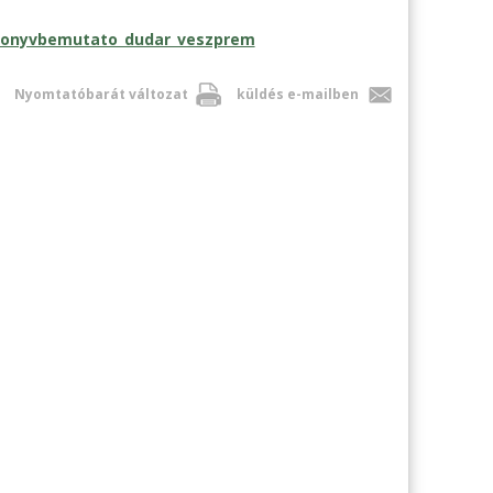
_konyvbemutato_dudar_veszprem
Nyomtatóbarát változat
küldés e-mailben