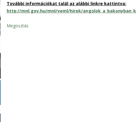
További információkat talál az alábbi linkre kattintva:
http://mnl.gov.hu/mnl/veml/hirek/angolok_a_bakonyban
Megosztás