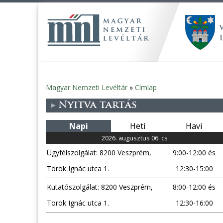
Magyar Nemzeti Levéltár
»
Címlap
Jelenlegi
Nyitva tartás
hely
Napi
Heti
Havi
2026. augusztus 06. cs
Ügyfélszolgálat: 8200 Veszprém,
9:00-12:00 és
Török Ignác utca 1.
12:30-15:00
Kutatószolgálat: 8200 Veszprém,
8:00-12:00 és
Török Ignác utca 1.
12:30-16:00