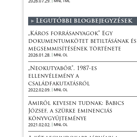
2026.07.29.
MNL TML
Legutóbbi blogbejegyzések
„Káros forrásanyagok” Egy
dokumentumkötet betiltásának és
megsemmisítésének története
2026.01.28.
MNL OL
„Neokutyabőr”. 1987-es
ellenvélemény a
családfakutatásról
2022.02.09.
MNL OL
Amiről kevesen tudnak: Babics
József, a szürke eminenciás
könyvgyűjteménye
2021.02.02.
MNL OL