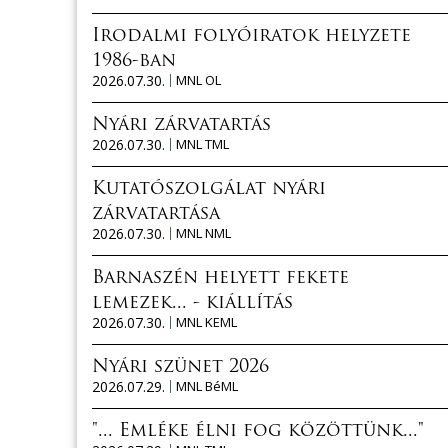
Irodalmi folyóiratok helyzete
1986-ban
2026.07.30.
MNL OL
Nyári zárvatartás
2026.07.30.
MNL TML
Kutatószolgálat nyári
zárvatartása
2026.07.30.
MNL NML
Barnaszén helyett fekete
lemezek... - kiállítás
2026.07.30.
MNL KEML
Nyári szünet 2026
2026.07.29.
MNL BéML
"... Emléke élni fog közöttünk..."