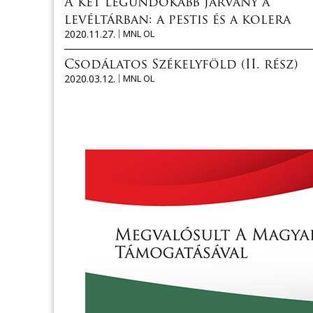
A két legundokabb járvány a
levéltárban: a pestis és a kolera
2020.11.27.
MNL OL
Csodálatos Székelyföld (II. rész)
2020.03.12.
MNL OL