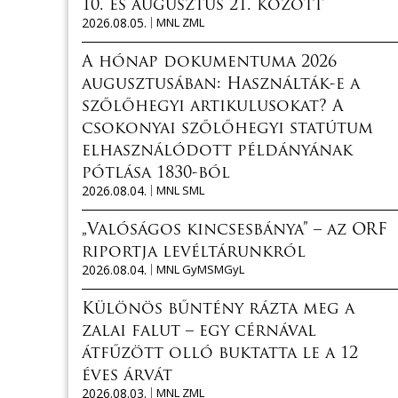
10. és augusztus 21. között
2026.08.05.
MNL ZML
A hónap dokumentuma 2026
augusztusában: Használták-e a
szőlőhegyi artikulusokat? A
csokonyai szőlőhegyi statútum
elhasználódott példányának
pótlása 1830-ból
2026.08.04.
MNL SML
„Valóságos kincsesbánya” – az ORF
riportja levéltárunkról
2026.08.04.
MNL GyMSMGyL
Különös bűntény rázta meg a
zalai falut – egy cérnával
átfűzött olló buktatta le a 12
éves árvát
2026.08.03.
MNL ZML