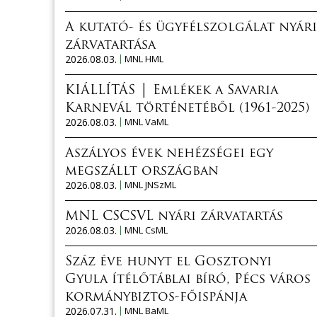
A kutató- és ügyfélszolgálat nyári
zárvatartása
2026.08.03.
MNL HML
KIÁLLÍTÁS │ Emlékek a Savaria
Karnevál történetéből (1961-2025)
2026.08.03.
MNL VaML
Aszályos évek nehézségei egy
megszállt országban
2026.08.03.
MNL JNSzML
MNL CSCSVL nyári zárvatartás
2026.08.03.
MNL CsML
Száz éve hunyt el Gosztonyi
Gyula ítélőtáblai bíró, Pécs város
kormánybiztos-főispánja
2026.07.31.
MNL BaML