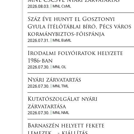
MNL CSCSVL nyári zárvatartás
2026.08.03.
MNL CsML
Száz éve hunyt el Gosztonyi
Gyula ítélőtáblai bíró, Pécs város
kormánybiztos-főispánja
2026.07.31.
MNL BaML
Irodalmi folyóiratok helyzete
1986-ban
2026.07.30.
MNL OL
Nyári zárvatartás
2026.07.30.
MNL TML
Kutatószolgálat nyári
zárvatartása
2026.07.30.
MNL NML
Barnaszén helyett fekete
lemezek... - kiállítás