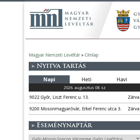
Magyar Nemzeti Levéltár
»
Címlap
Jelenlegi
Nyitva tartás
hely
Napi
Heti
Havi
2026. augusztus 08. sz
9022 Győr, Liszt Ferenc u. 13.
Zárva
9200 Mosonmagyaróvár, Erkel Ferenc utca 3.
Zárva
Eseménynaptár