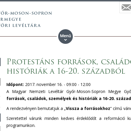
Protestáns források, családo
históriák a 16-20. századból
Időpont:
2017. november 16. -
09:00
-
12:00
A Magyar Nemzeti Levéltár Győr-Moson-Sopron Megye Győ
források, családok, személyek és históriák a 16-20. század
A rendezvényen bemutatjuk a „
Vissza a forrásokhoz
” című vándo
Szeretettel várunk minden kedves érdeklődőt a reformáció kial
programunkon.