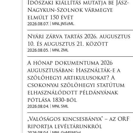
Időszaki kiállítás mutatja be Jász-
Nagykun-Szolnok vármegye
elmúlt 150 évét
2026.08.07.
MNL JNSzML
Nyári zárva tartás 2026. augusztus
10. és augusztus 21. között
2026.08.05.
MNL ZML
A hónap dokumentuma 2026
augusztusában: Használták-e a
szőlőhegyi artikulusokat? A
csokonyai szőlőhegyi statútum
elhasználódott példányának
pótlása 1830-ból
2026.08.04.
MNL SML
„Valóságos kincsesbánya” – az ORF
riportja levéltárunkról
2026.08.04.
MNL GyMSMGyL