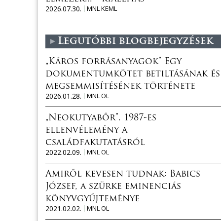
2026.07.30.
MNL KEML
Legutóbbi blogbejegyzések
„Káros forrásanyagok” Egy
dokumentumkötet betiltásának és
megsemmisítésének története
2026.01.28.
MNL OL
„Neokutyabőr”. 1987-es
ellenvélemény a
családfakutatásról
2022.02.09.
MNL OL
Amiről kevesen tudnak: Babics
József, a szürke eminenciás
könyvgyűjteménye
2021.02.02.
MNL OL