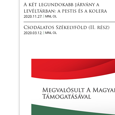
A két legundokabb járvány a
levéltárban: a pestis és a kolera
2020.11.27.
MNL OL
Csodálatos Székelyföld (II. rész)
2020.03.12.
MNL OL