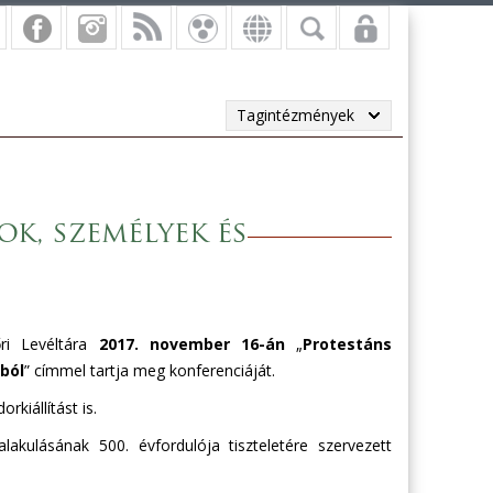
Tagintézmények
k, személyek és
ri Levéltára
2017. november 16-án
„
Protestáns
ból
” címmel tartja meg konferenciáját.
rkiállítást is.
akulásának 500. évfordulója tiszteletére szervezett