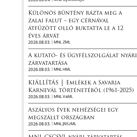
Különös bűntény rázta meg a
zalai falut – egy cérnával
átfűzött olló buktatta le a 12
éves árvát
2026.08.03.
MNL ZML
A kutató- és ügyfélszolgálat nyári
zárvatartása
2026.08.03.
MNL HML
KIÁLLÍTÁS │ Emlékek a Savaria
Karnevál történetéből (1961-2025)
2026.08.03.
MNL VaML
Aszályos évek nehézségei egy
megszállt országban
2026.08.03.
MNL JNSzML