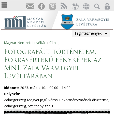
Tagintézmények
Magyar Nemzeti Levéltár
»
Címlap
Jelenlegi
Fotografált történelem.
hely
Forrásértékű fényképek az
MNL Zala Vármegyei
Levéltárában
Időpont:
2023. május 10. -
09:00
-
14:00
Helyszín:
Zalaegerszeg Megyei Jogú Város Önkormányzatának díszterme,
Zalaegerszeg, Széchenyi tér 3.