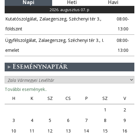
Napi
Heti
Havi
2026. augusztus 07. p
Kutatószolgálat, Zalaegerszeg, Széchenyi tér 3.,
08:00-
földszint
13:00
Ügyfélszolgálat, Zalaegerszeg, Széchenyi tér 3., I.
08:00-
emelet
13:00
Eseménynaptár
További események..
H
K
SZ
CS
P
SZ
V
1
2
3
4
5
6
7
8
9
10
11
12
13
14
15
16