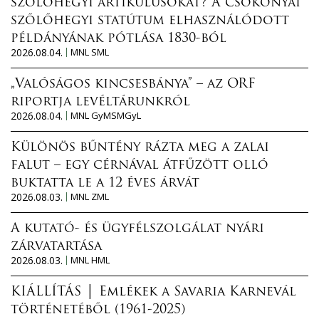
szőlőhegyi artikulusokat? A csokonyai
szőlőhegyi statútum elhasználódott
példányának pótlása 1830-ból
2026.08.04.
MNL SML
„Valóságos kincsesbánya” – az ORF
riportja levéltárunkról
2026.08.04.
MNL GyMSMGyL
Különös bűntény rázta meg a zalai
falut – egy cérnával átfűzött olló
buktatta le a 12 éves árvát
2026.08.03.
MNL ZML
A kutató- és ügyfélszolgálat nyári
zárvatartása
2026.08.03.
MNL HML
KIÁLLÍTÁS │ Emlékek a Savaria Karnevál
történetéből (1961-2025)