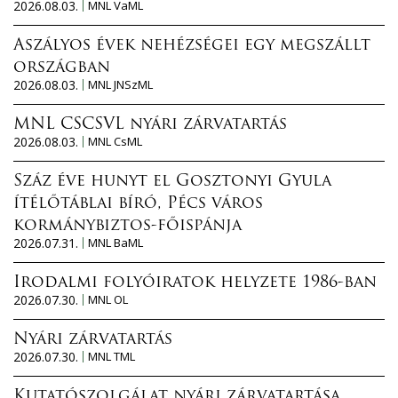
2026.08.03.
MNL VaML
Aszályos évek nehézségei egy megszállt
országban
2026.08.03.
MNL JNSzML
MNL CSCSVL nyári zárvatartás
2026.08.03.
MNL CsML
Száz éve hunyt el Gosztonyi Gyula
ítélőtáblai bíró, Pécs város
kormánybiztos-főispánja
2026.07.31.
MNL BaML
Irodalmi folyóiratok helyzete 1986-ban
2026.07.30.
MNL OL
Nyári zárvatartás
2026.07.30.
MNL TML
Kutatószolgálat nyári zárvatartása