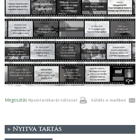
Megosztás
Nyomtatóbarát változat
küldés e-mailben
Nyitva tartás