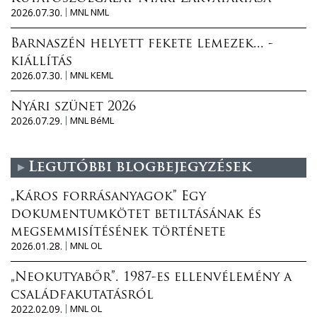
2026.07.30.
MNL NML
Barnaszén helyett fekete lemezek... -
kiállítás
2026.07.30.
MNL KEML
Nyári szünet 2026
2026.07.29.
MNL BéML
Legutóbbi blogbejegyzések
„Káros forrásanyagok” Egy
dokumentumkötet betiltásának és
megsemmisítésének története
2026.01.28.
MNL OL
„Neokutyabőr”. 1987-es ellenvélemény a
családfakutatásról
2022.02.09.
MNL OL