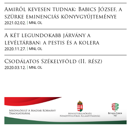
Amiről kevesen tudnak: Babics József, a
szürke eminenciás könyvgyűjteménye
2021.02.02.
MNL OL
A két legundokabb járvány a
levéltárban: a pestis és a kolera
2020.11.27.
MNL OL
Csodálatos Székelyföld (II. rész)
2020.03.12.
MNL OL