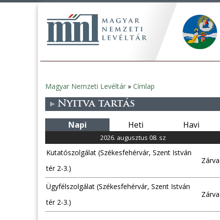
Magyar Nemzeti Levéltár
»
Címlap
Jelenlegi
Nyitva tartás
hely
Napi
Heti
Havi
2026. augusztus 08. sz
Kutatószolgálat (Székesfehérvár, Szent István
Zárva
tér 2-3.)
Ügyfélszolgálat (Székesfehérvár, Szent István
Zárva
tér 2-3.)