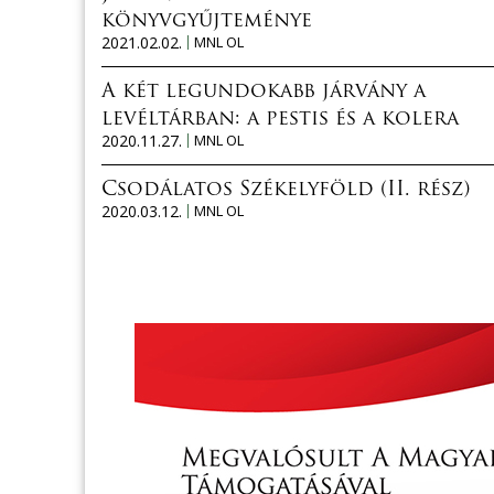
könyvgyűjteménye
2021.02.02.
MNL OL
A két legundokabb járvány a
levéltárban: a pestis és a kolera
2020.11.27.
MNL OL
Csodálatos Székelyföld (II. rész)
2020.03.12.
MNL OL