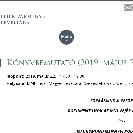
Könyvbemutató (2019. május 2
Időpont:
2019. május 22. -
17:00
-
18:30
Helyszín:
MNL Fejér Megyei Levéltára, Székesfehérvár, Szent Istv
FORRÁSAINK A REFO
DOKUMENTUMOK AZ MNL FEJÉR 
és a
„
MI ÚGYMOND MENNYEI POLG