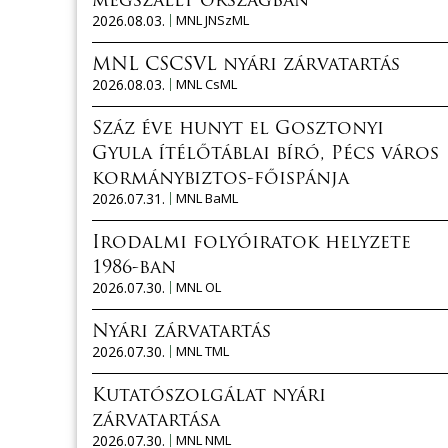
megszállt országban
2026.08.03.
MNL JNSzML
MNL CSCSVL nyári zárvatartás
2026.08.03.
MNL CsML
Száz éve hunyt el Gosztonyi
Gyula ítélőtáblai bíró, Pécs város
kormánybiztos-főispánja
2026.07.31.
MNL BaML
Irodalmi folyóiratok helyzete
1986-ban
2026.07.30.
MNL OL
Nyári zárvatartás
2026.07.30.
MNL TML
Kutatószolgálat nyári
zárvatartása
2026.07.30.
MNL NML