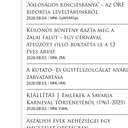
„Valóságos kincsesbánya” – az ORF
riportja levéltárunkról
2026.08.04.
MNL GyMSMGyL
Különös bűntény rázta meg a
zalai falut – egy cérnával
átfűzött olló buktatta le a 12
éves árvát
2026.08.03.
MNL ZML
A kutató- és ügyfélszolgálat nyári
zárvatartása
2026.08.03.
MNL HML
KIÁLLÍTÁS │ Emlékek a Savaria
Karnevál történetéből (1961-2025)
2026.08.03.
MNL VaML
Aszályos évek nehézségei egy