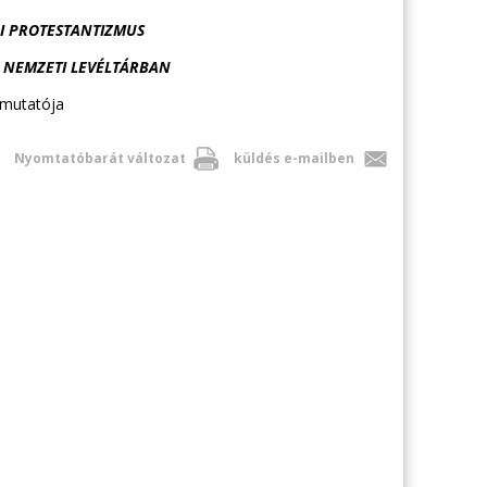
I PROTESTANTIZMUS
R NEMZETI LEVÉLTÁRBAN
emutatója
Nyomtatóbarát változat
küldés e-mailben