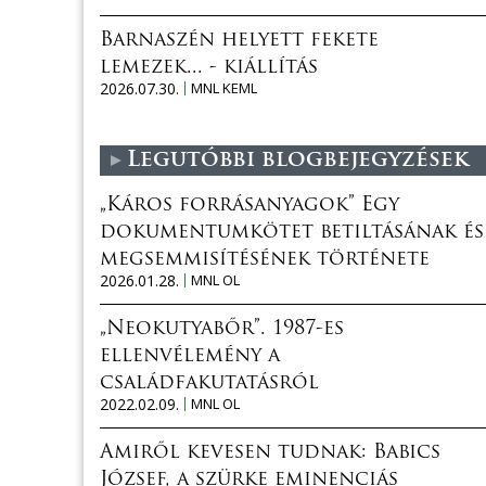
Barnaszén helyett fekete
lemezek... - kiállítás
2026.07.30.
MNL KEML
Legutóbbi blogbejegyzések
„Káros forrásanyagok” Egy
dokumentumkötet betiltásának és
megsemmisítésének története
2026.01.28.
MNL OL
„Neokutyabőr”. 1987-es
ellenvélemény a
családfakutatásról
2022.02.09.
MNL OL
Amiről kevesen tudnak: Babics
József, a szürke eminenciás