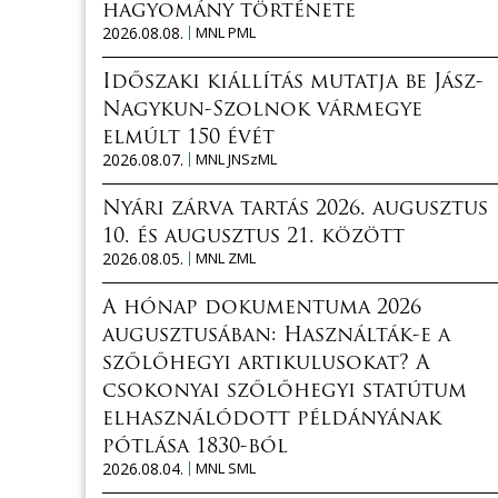
hagyomány története
2026.08.08.
MNL PML
Időszaki kiállítás mutatja be Jász-
Nagykun-Szolnok vármegye
elmúlt 150 évét
2026.08.07.
MNL JNSzML
Nyári zárva tartás 2026. augusztus
10. és augusztus 21. között
2026.08.05.
MNL ZML
A hónap dokumentuma 2026
augusztusában: Használták-e a
szőlőhegyi artikulusokat? A
csokonyai szőlőhegyi statútum
elhasználódott példányának
pótlása 1830-ból
2026.08.04.
MNL SML