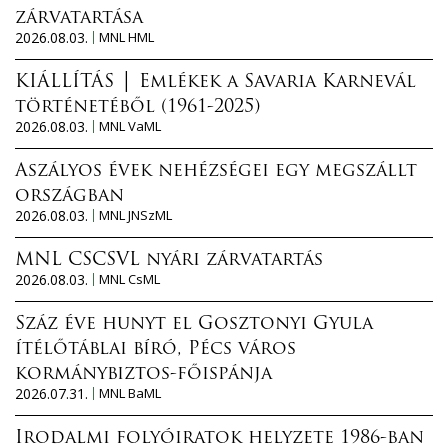
zárvatartása
2026.08.03.
MNL HML
KIÁLLÍTÁS │ Emlékek a Savaria Karnevál
történetéből (1961-2025)
2026.08.03.
MNL VaML
Aszályos évek nehézségei egy megszállt
országban
2026.08.03.
MNL JNSzML
MNL CSCSVL nyári zárvatartás
2026.08.03.
MNL CsML
Száz éve hunyt el Gosztonyi Gyula
ítélőtáblai bíró, Pécs város
kormánybiztos-főispánja
2026.07.31.
MNL BaML
Irodalmi folyóiratok helyzete 1986-ban