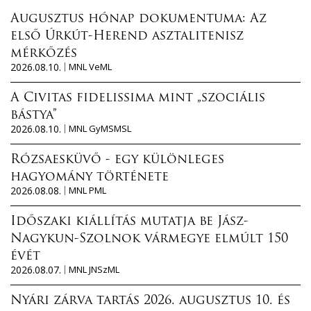
Augusztus hónap dokumentuma: Az
első Úrkút-Herend asztalitenisz
mérkőzés
2026.08.10.
MNL VeML
A Civitas fidelissima mint „szociális
bástya”
2026.08.10.
MNL GyMSMSL
Rózsaesküvő - egy különleges
hagyomány története
2026.08.08.
MNL PML
Időszaki kiállítás mutatja be Jász-
Nagykun-Szolnok vármegye elmúlt 150
évét
2026.08.07.
MNL JNSzML
Nyári zárva tartás 2026. augusztus 10. és