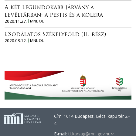
A két legundokabb járvány a
levéltárban: a pestis és a kolera
2020.11.27.
MNL OL
Csodálatos Székelyföld (II. rész)
2020.03.12.
MNL OL
Cím: 1014 Budapest, Bécsi kapu tér 2–
4.
E-mail:
titkarsag@mnl.gov.hu
(link