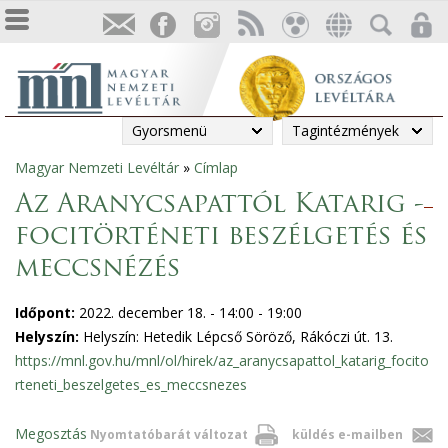
Gyorsmenü
Tagintézmények
Magyar Nemzeti Levéltár
»
Címlap
Jelenlegi
Az Aranycsapattól Katarig -
hely
focitörténeti beszélgetés és
meccsnézés
Időpont:
2022. december 18. -
14:00
-
19:00
Helyszín:
Helyszín: Hetedik Lépcső Söröző, Rákóczi út. 13.
https://mnl.gov.hu/mnl/ol/hirek/az_aranycsapattol_katarig_focito
rteneti_beszelgetes_es_meccsnezes
Megosztás
Nyomtatóbarát változat
küldés e-mailben