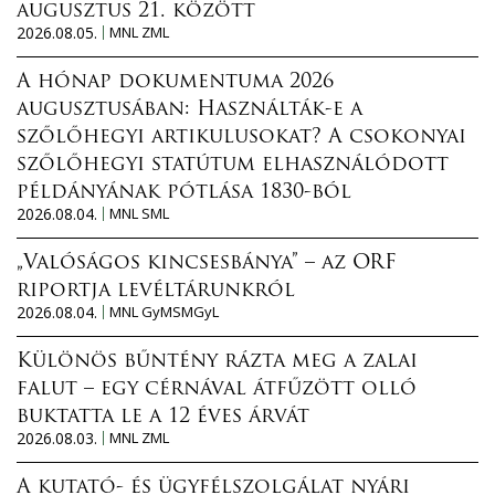
augusztus 21. között
2026.08.05.
MNL ZML
A hónap dokumentuma 2026
augusztusában: Használták-e a
szőlőhegyi artikulusokat? A csokonyai
szőlőhegyi statútum elhasználódott
példányának pótlása 1830-ból
2026.08.04.
MNL SML
„Valóságos kincsesbánya” – az ORF
riportja levéltárunkról
2026.08.04.
MNL GyMSMGyL
Különös bűntény rázta meg a zalai
falut – egy cérnával átfűzött olló
buktatta le a 12 éves árvát
2026.08.03.
MNL ZML
A kutató- és ügyfélszolgálat nyári