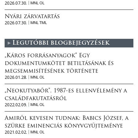
2026.07.30.
MNL OL
Nyári zárvatartás
2026.07.30.
MNL TML
Legutóbbi blogbejegyzések
„Káros forrásanyagok” Egy
dokumentumkötet betiltásának és
megsemmisítésének története
2026.01.28.
MNL OL
„Neokutyabőr”. 1987-es ellenvélemény a
családfakutatásról
2022.02.09.
MNL OL
Amiről kevesen tudnak: Babics József, a
szürke eminenciás könyvgyűjteménye
2021.02.02.
MNL OL