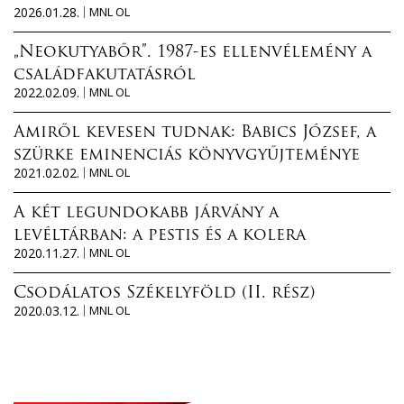
2026.01.28.
MNL OL
„Neokutyabőr”. 1987-es ellenvélemény a
családfakutatásról
2022.02.09.
MNL OL
Amiről kevesen tudnak: Babics József, a
szürke eminenciás könyvgyűjteménye
2021.02.02.
MNL OL
A két legundokabb járvány a
levéltárban: a pestis és a kolera
2020.11.27.
MNL OL
Csodálatos Székelyföld (II. rész)
2020.03.12.
MNL OL