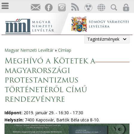
Tagintézmények
Magyar Nemzeti Levéltár
»
Címlap
Jelenlegi
Meghívó a Kötetek a
hely
magyarországi
protestantizmus
történetéről című
rendezvényre
Időpont:
2019. január 29. -
16:30
-
17:30
Helyszín:
7400 Kaposvár, Bartók Béla utca 8-10.