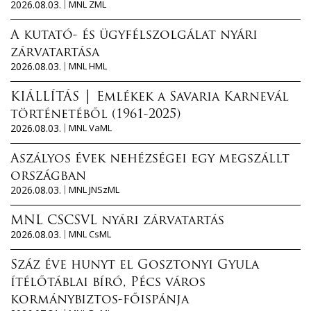
2026.08.03.
MNL ZML
A kutató- és ügyfélszolgálat nyári
zárvatartása
2026.08.03.
MNL HML
KIÁLLÍTÁS │ Emlékek a Savaria Karnevál
történetéből (1961-2025)
2026.08.03.
MNL VaML
Aszályos évek nehézségei egy megszállt
országban
2026.08.03.
MNL JNSzML
MNL CSCSVL nyári zárvatartás
2026.08.03.
MNL CsML
Száz éve hunyt el Gosztonyi Gyula
ítélőtáblai bíró, Pécs város
kormánybiztos-főispánja