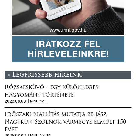
Legfrissebb híreink
Rózsaesküvő - egy különleges
hagyomány története
2026.08.08.
MNL PML
Időszaki kiállítás mutatja be Jász-
Nagykun-Szolnok vármegye elmúlt 150
évét
2026.08.07.
MNL JNSzML