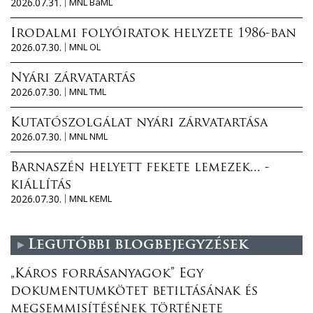
2026.07.31.
MNL BaML
Irodalmi folyóiratok helyzete 1986-ban
2026.07.30.
MNL OL
Nyári zárvatartás
2026.07.30.
MNL TML
Kutatószolgálat nyári zárvatartása
2026.07.30.
MNL NML
Barnaszén helyett fekete lemezek... -
kiállítás
2026.07.30.
MNL KEML
Legutóbbi blogbejegyzések
„Káros forrásanyagok” Egy
dokumentumkötet betiltásának és
megsemmisítésének története