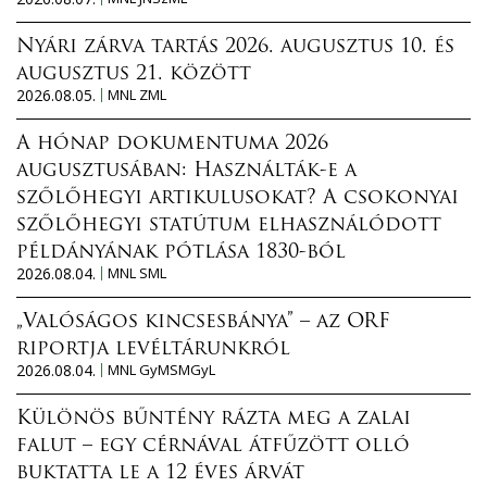
Nyári zárva tartás 2026. augusztus 10. és
augusztus 21. között
2026.08.05.
MNL ZML
A hónap dokumentuma 2026
augusztusában: Használták-e a
szőlőhegyi artikulusokat? A csokonyai
szőlőhegyi statútum elhasználódott
példányának pótlása 1830-ból
2026.08.04.
MNL SML
„Valóságos kincsesbánya” – az ORF
riportja levéltárunkról
2026.08.04.
MNL GyMSMGyL
Különös bűntény rázta meg a zalai
falut – egy cérnával átfűzött olló
buktatta le a 12 éves árvát