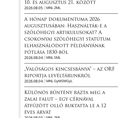
10. és augusztus 21. között
2026.08.05.
MNL ZML
A hónap dokumentuma 2026
augusztusában: Használták-e a
szőlőhegyi artikulusokat? A
csokonyai szőlőhegyi statútum
elhasználódott példányának
pótlása 1830-ból
2026.08.04.
MNL SML
„Valóságos kincsesbánya” – az ORF
riportja levéltárunkról
2026.08.04.
MNL GyMSMGyL
Különös bűntény rázta meg a
zalai falut – egy cérnával
átfűzött olló buktatta le a 12
éves árvát
2026.08.03.
MNL ZML