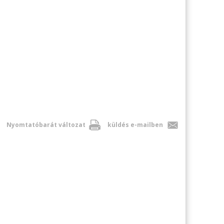
Nyomtatóbarát változat
küldés e-mailben