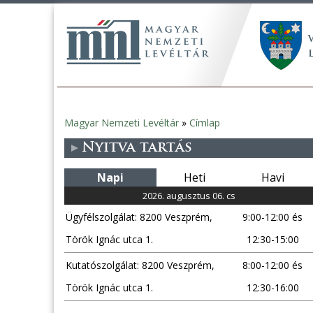
Magyar Nemzeti Levéltár
»
Címlap
Jelenlegi
Nyitva tartás
hely
Napi
Heti
Havi
2026. augusztus 06. cs
Ügyfélszolgálat: 8200 Veszprém,
9:00-12:00 és
Török Ignác utca 1.
12:30-15:00
Kutatószolgálat: 8200 Veszprém,
8:00-12:00 és
Török Ignác utca 1.
12:30-16:00