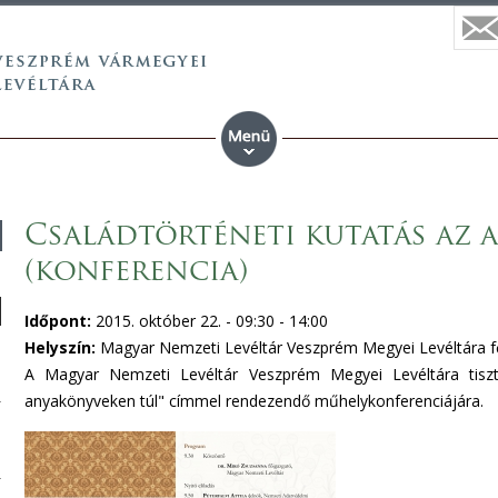
Családtörténeti kutatás az 
(konferencia)
Időpont:
2015. október 22. -
09:30
-
14:00
Helyszín:
Magyar Nemzeti Levéltár Veszprém Megyei Levéltára fő
A Magyar Nemzeti Levéltár Veszprém Megyei Levéltára tiszte
anyakönyveken túl" címmel rendezendő műhelykonferenciájára.