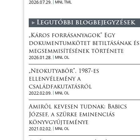
2026.07.29.
MNL TML
Legutóbbi blogbejegyzések
„Káros forrásanyagok” Egy
dokumentumkötet betiltásának és
megsemmisítésének története
2026.01.28.
MNL OL
„Neokutyabőr”. 1987-es
ellenvélemény a
családfakutatásról
2022.02.09.
MNL OL
Amiről kevesen tudnak: Babics
József, a szürke eminenciás
könyvgyűjteménye
2021.02.02.
MNL OL