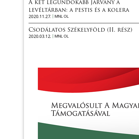
A két legundokabb járvány a
levéltárban: a pestis és a kolera
2020.11.27.
MNL OL
Csodálatos Székelyföld (II. rész)
2020.03.12.
MNL OL