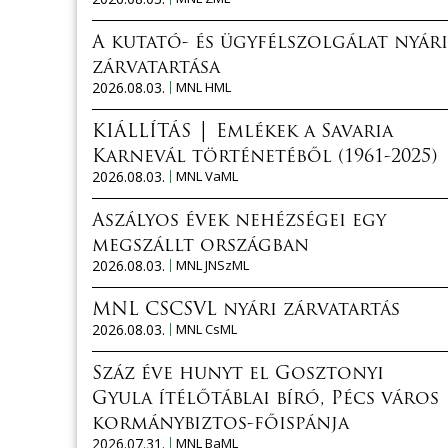
A kutató- és ügyfélszolgálat nyári
zárvatartása
2026.08.03.
MNL HML
KIÁLLÍTÁS │ Emlékek a Savaria
Karnevál történetéből (1961-2025)
2026.08.03.
MNL VaML
Aszályos évek nehézségei egy
megszállt országban
2026.08.03.
MNL JNSzML
MNL CSCSVL nyári zárvatartás
2026.08.03.
MNL CsML
Száz éve hunyt el Gosztonyi
Gyula ítélőtáblai bíró, Pécs város
kormánybiztos-főispánja
2026.07.31.
MNL BaML