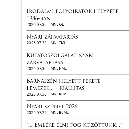
Irodalmi folyóiratok helyzete
1986-ban
2026.07.30.
MNL OL
Nyári zárvatartás
2026.07.30.
MNL TML
Kutatószolgálat nyári
zárvatartása
2026.07.30.
MNL NML
Barnaszén helyett fekete
lemezek... - kiállítás
2026.07.30.
MNL KEML
Nyári szünet 2026
2026.07.29.
MNL BéML
"... Emléke élni fog közöttünk..."