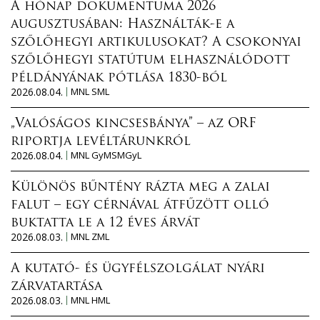
A hónap dokumentuma 2026
augusztusában: Használták-e a
szőlőhegyi artikulusokat? A csokonyai
szőlőhegyi statútum elhasználódott
példányának pótlása 1830-ból
2026.08.04.
MNL SML
„Valóságos kincsesbánya” – az ORF
riportja levéltárunkról
2026.08.04.
MNL GyMSMGyL
Különös bűntény rázta meg a zalai
falut – egy cérnával átfűzött olló
buktatta le a 12 éves árvát
2026.08.03.
MNL ZML
A kutató- és ügyfélszolgálat nyári
zárvatartása
2026.08.03.
MNL HML