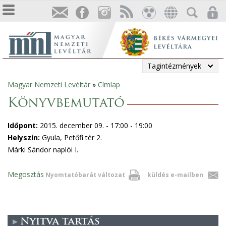
Tagintézmények
Magyar Nemzeti Levéltár
»
Címlap
Jelenlegi
Könyvbemutató
hely
Időpont:
2015. december 09. -
17:00
-
19:00
Helyszín:
Gyula, Petőfi tér 2.
Márki Sándor naplói I.
Megosztás
Nyomtatóbarát változat
küldés e-mailben
Nyitva tartás