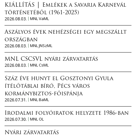
KIÁLLÍTÁS │ Emlékek a Savaria Karnevál
történetéből (1961-2025)
2026.08.03.
MNL VaML
Aszályos évek nehézségei egy megszállt
országban
2026.08.03.
MNL JNSzML
MNL CSCSVL nyári zárvatartás
2026.08.03.
MNL CsML
Száz éve hunyt el Gosztonyi Gyula
ítélőtáblai bíró, Pécs város
kormánybiztos-főispánja
2026.07.31.
MNL BaML
Irodalmi folyóiratok helyzete 1986-ban
2026.07.30.
MNL OL
Nyári zárvatartás