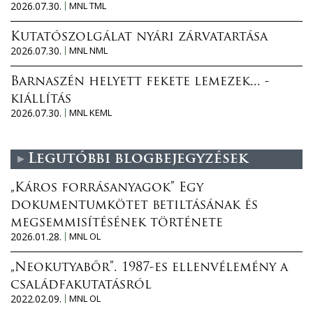
2026.07.30.
MNL TML
Kutatószolgálat nyári zárvatartása
2026.07.30.
MNL NML
Barnaszén helyett fekete lemezek... -
kiállítás
2026.07.30.
MNL KEML
Legutóbbi blogbejegyzések
„Káros forrásanyagok” Egy
dokumentumkötet betiltásának és
megsemmisítésének története
2026.01.28.
MNL OL
„Neokutyabőr”. 1987-es ellenvélemény a
családfakutatásról
2022.02.09.
MNL OL