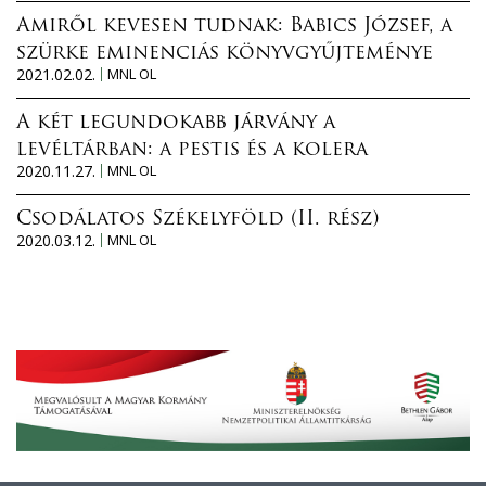
Amiről kevesen tudnak: Babics József, a
szürke eminenciás könyvgyűjteménye
2021.02.02.
MNL OL
A két legundokabb járvány a
levéltárban: a pestis és a kolera
2020.11.27.
MNL OL
Csodálatos Székelyföld (II. rész)
2020.03.12.
MNL OL