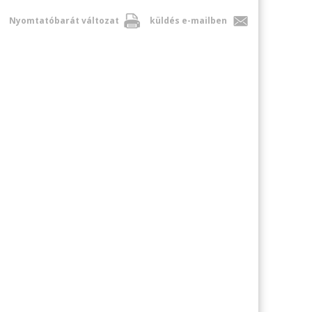
Nyomtatóbarát változat
küldés e-mailben