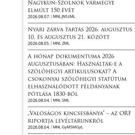
Nagykun-Szolnok vármegye
elmúlt 150 évét
2026.08.07.
MNL JNSzML
Nyári zárva tartás 2026. augusztus
10. és augusztus 21. között
2026.08.05.
MNL ZML
A hónap dokumentuma 2026
augusztusában: Használták-e a
szőlőhegyi artikulusokat? A
csokonyai szőlőhegyi statútum
elhasználódott példányának
pótlása 1830-ból
2026.08.04.
MNL SML
„Valóságos kincsesbánya” – az ORF
riportja levéltárunkról
2026.08.04.
MNL GyMSMGyL