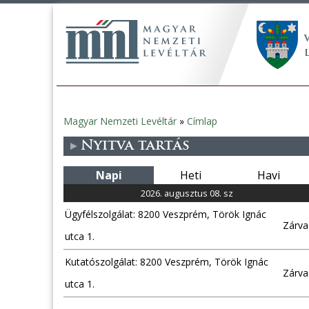
Magyar Nemzeti Levéltár
»
Címlap
Jelenlegi
Nyitva tartás
hely
Napi
Heti
Havi
2026. augusztus 08. sz
Ügyfélszolgálat: 8200 Veszprém, Török Ignác
Zárva
utca 1.
Kutatószolgálat: 8200 Veszprém, Török Ignác
Zárva
utca 1.