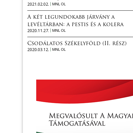
2021.02.02.
MNL OL
A két legundokabb járvány a
levéltárban: a pestis és a kolera
2020.11.27.
MNL OL
Csodálatos Székelyföld (II. rész)
2020.03.12.
MNL OL