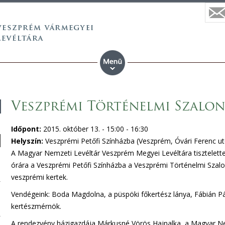
Veszprémi Történelmi Szalon 
Időpont:
2015. október 13. -
15:00
-
16:30
Helyszín:
Veszprémi Petőfi Színházba (Veszprém, Óvári Ferenc ut
A Magyar Nemzeti Levéltár Veszprém Megyei Levéltára tisztelettel
órára a Veszprémi Petőfi Színházba a Veszprémi Történelmi Szal
veszprémi kertek.
Vendégeink: Boda Magdolna, a püspöki főkertész lánya, Fábián Pál
kertészmérnök.
A rendezvény házigazdája Márkusné Vörös Hajnalka, a Magyar N