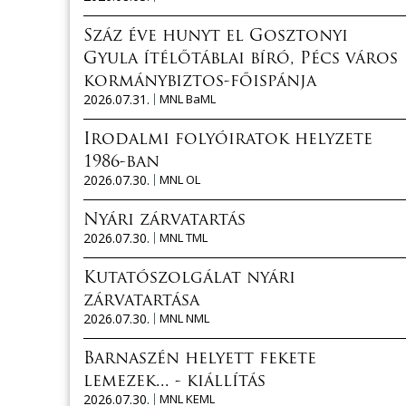
Száz éve hunyt el Gosztonyi
Gyula ítélőtáblai bíró, Pécs város
kormánybiztos-főispánja
2026.07.31.
MNL BaML
Irodalmi folyóiratok helyzete
1986-ban
2026.07.30.
MNL OL
Nyári zárvatartás
2026.07.30.
MNL TML
Kutatószolgálat nyári
zárvatartása
2026.07.30.
MNL NML
Barnaszén helyett fekete
lemezek... - kiállítás
2026.07.30.
MNL KEML