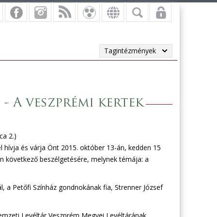
Tagintézmények
- A veszprémi kertek
ca 2.)
 hívja és várja Önt 2015. október 13-án, kedden 15
on következő beszélgetésére, melynek témája: a
, a Petőfi Színház gondnokának fia, Strenner József
emzeti Levéltár Veszprém Megyei Levéltárának