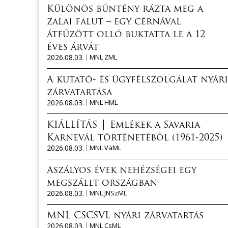
Különös bűntény rázta meg a
zalai falut – egy cérnával
átfűzött olló buktatta le a 12
éves árvát
2026.08.03.
MNL ZML
A kutató- és ügyfélszolgálat nyári
zárvatartása
2026.08.03.
MNL HML
KIÁLLÍTÁS │ Emlékek a Savaria
Karnevál történetéből (1961-2025)
2026.08.03.
MNL VaML
Aszályos évek nehézségei egy
megszállt országban
2026.08.03.
MNL JNSzML
MNL CSCSVL nyári zárvatartás
2026.08.03.
MNL CsML