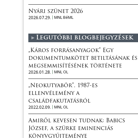
Nyári szünet 2026
2026.07.29.
MNL BéML
Legutóbbi blogbejegyzések
„Káros forrásanyagok” Egy
dokumentumkötet betiltásának és
megsemmisítésének története
2026.01.28.
MNL OL
„Neokutyabőr”. 1987-es
ellenvélemény a
családfakutatásról
2022.02.09.
MNL OL
Amiről kevesen tudnak: Babics
József, a szürke eminenciás
könyvgyűjteménye