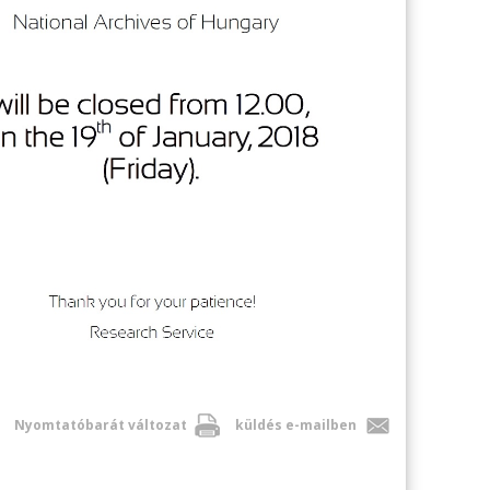
Nyomtatóbarát változat
küldés e-mailben