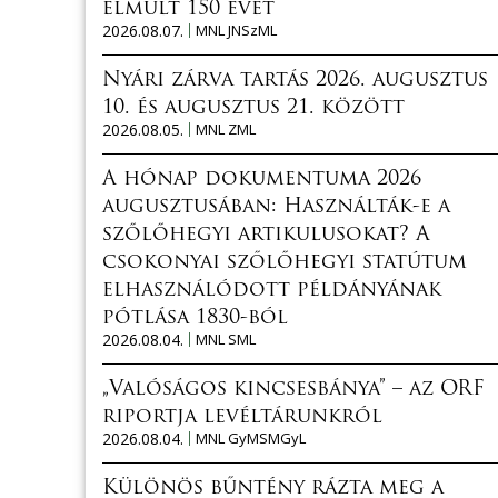
elmúlt 150 évét
2026.08.07.
MNL JNSzML
Nyári zárva tartás 2026. augusztus
10. és augusztus 21. között
2026.08.05.
MNL ZML
A hónap dokumentuma 2026
augusztusában: Használták-e a
szőlőhegyi artikulusokat? A
csokonyai szőlőhegyi statútum
elhasználódott példányának
pótlása 1830-ból
2026.08.04.
MNL SML
„Valóságos kincsesbánya” – az ORF
riportja levéltárunkról
2026.08.04.
MNL GyMSMGyL
Különös bűntény rázta meg a