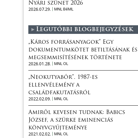
Nyári szünet 2026
2026.07.29.
MNL BéML
Legutóbbi blogbejegyzések
„Káros forrásanyagok” Egy
dokumentumkötet betiltásának és
megsemmisítésének története
2026.01.28.
MNL OL
„Neokutyabőr”. 1987-es
ellenvélemény a
családfakutatásról
2022.02.09.
MNL OL
Amiről kevesen tudnak: Babics
József, a szürke eminenciás
könyvgyűjteménye
2021.02.02.
MNL OL