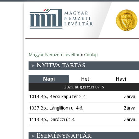
Magyar Nemzeti Levéltár
»
Címlap
Jelenlegi
Nyitva tartás
hely
Napi
Heti
Havi
2026. augusztus 07. p
1014 Bp., Bécsi kapu tér 2-4.
Zárva
1037 Bp., Lángliliom u. 4-6.
Zárva
1113 Bp., Daróczi út 3.
Zárva
Eseménynaptár