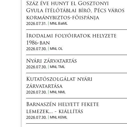
Száz éve hunyt el Gosztonyi
Gyula ítélőtáblai bíró, Pécs város
kormánybiztos-főispánja
2026.07.31.
MNL BaML
Irodalmi folyóiratok helyzete
1986-ban
2026.07.30.
MNL OL
Nyári zárvatartás
2026.07.30.
MNL TML
Kutatószolgálat nyári
zárvatartása
2026.07.30.
MNL NML
Barnaszén helyett fekete
lemezek... - kiállítás
2026.07.30.
MNL KEML