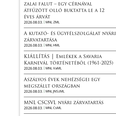
zalai falut – egy cérnával
átfűzött olló buktatta le a 12
éves árvát
2026.08.03.
MNL ZML
A kutató- és ügyfélszolgálat nyári
zárvatartása
2026.08.03.
MNL HML
KIÁLLÍTÁS │ Emlékek a Savaria
Karnevál történetéből (1961-2025)
2026.08.03.
MNL VaML
Aszályos évek nehézségei egy
megszállt országban
2026.08.03.
MNL JNSzML
MNL CSCSVL nyári zárvatartás
2026.08.03.
MNL CsML