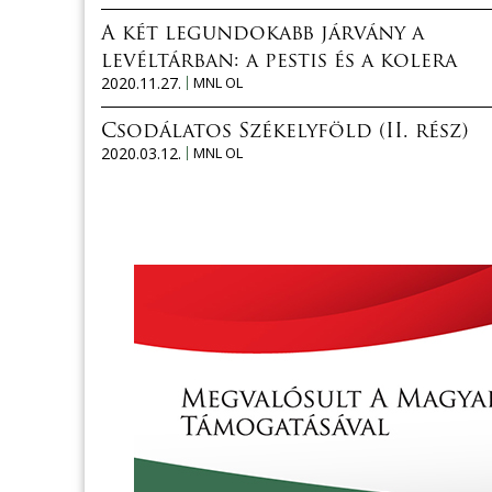
A két legundokabb járvány a
levéltárban: a pestis és a kolera
2020.11.27.
MNL OL
Csodálatos Székelyföld (II. rész)
2020.03.12.
MNL OL