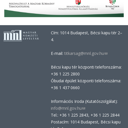
Cím: 1014 Budapest, Bécsi kapu tér 2–
4.
E-mail:
titkarsag@mnl.gov.hu
(link
sends
Bécsi kapu tér központi telefonszáma:
e-
+36 1 225 2800
mail)
Óbudai épület központi telefonszáma:
+36 1 437 0660
Információs Iroda (Kutatószolgálat):
info@mnl.gov.hu
(link
Tel.: +36 1 225 2843, +36 1 225 2844
sends
Postacím: 1014 Budapest, Bécsi kapu
e-