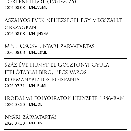
történetéből (1961-2025)
2026.08.03.
MNL VaML
Aszályos évek nehézségei egy megszállt
országban
2026.08.03.
MNL JNSzML
MNL CSCSVL nyári zárvatartás
2026.08.03.
MNL CsML
Száz éve hunyt el Gosztonyi Gyula
ítélőtáblai bíró, Pécs város
kormánybiztos-főispánja
2026.07.31.
MNL BaML
Irodalmi folyóiratok helyzete 1986-ban
2026.07.30.
MNL OL
Nyári zárvatartás
2026.07.30.
MNL TML