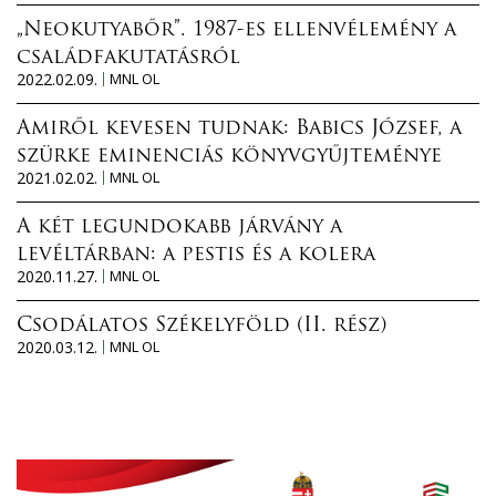
„Neokutyabőr”. 1987-es ellenvélemény a
családfakutatásról
2022.02.09.
MNL OL
Amiről kevesen tudnak: Babics József, a
szürke eminenciás könyvgyűjteménye
2021.02.02.
MNL OL
A két legundokabb járvány a
levéltárban: a pestis és a kolera
2020.11.27.
MNL OL
Csodálatos Székelyföld (II. rész)
2020.03.12.
MNL OL