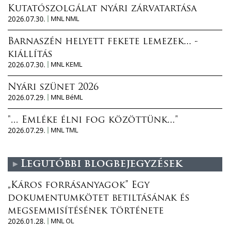
Kutatószolgálat nyári zárvatartása
2026.07.30.
MNL NML
Barnaszén helyett fekete lemezek... -
kiállítás
2026.07.30.
MNL KEML
Nyári szünet 2026
2026.07.29.
MNL BéML
"... Emléke élni fog közöttünk..."
2026.07.29.
MNL TML
Legutóbbi blogbejegyzések
„Káros forrásanyagok” Egy
dokumentumkötet betiltásának és
megsemmisítésének története
2026.01.28.
MNL OL