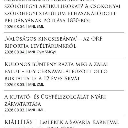
szőlőhegyi artikulusokat? A csokonyai
szőlőhegyi statútum elhasználódott
példányának pótlása 1830-ból
2026.08.04.
MNL SML
„Valóságos kincsesbánya” – az ORF
riportja levéltárunkról
2026.08.04.
MNL GyMSMGyL
Különös bűntény rázta meg a zalai
falut – egy cérnával átfűzött olló
buktatta le a 12 éves árvát
2026.08.03.
MNL ZML
A kutató- és ügyfélszolgálat nyári
zárvatartása
2026.08.03.
MNL HML
KIÁLLÍTÁS │ Emlékek a Savaria Karnevál