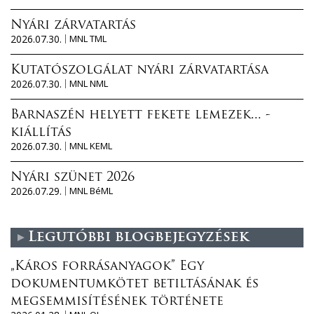
Nyári zárvatartás
2026.07.30.
MNL TML
Kutatószolgálat nyári zárvatartása
2026.07.30.
MNL NML
Barnaszén helyett fekete lemezek... -
kiállítás
2026.07.30.
MNL KEML
Nyári szünet 2026
2026.07.29.
MNL BéML
Legutóbbi blogbejegyzések
„Káros forrásanyagok” Egy
dokumentumkötet betiltásának és
megsemmisítésének története