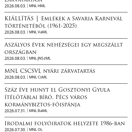
zárvatartása
2026.08.03.
MNL HML
KIÁLLÍTÁS │ Emlékek a Savaria Karnevál
történetéből (1961-2025)
2026.08.03.
MNL VaML
Aszályos évek nehézségei egy megszállt
országban
2026.08.03.
MNL JNSzML
MNL CSCSVL nyári zárvatartás
2026.08.03.
MNL CsML
Száz éve hunyt el Gosztonyi Gyula
ítélőtáblai bíró, Pécs város
kormánybiztos-főispánja
2026.07.31.
MNL BaML
Irodalmi folyóiratok helyzete 1986-ban
2026.07.30.
MNL OL