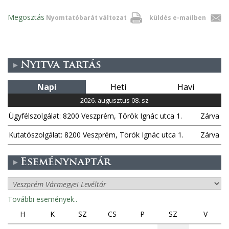
Megosztás
Nyomtatóbarát változat
küldés e-mailben
Nyitva tartás
Napi
Heti
Havi
2026. augusztus 08. sz
Ügyfélszolgálat: 8200 Veszprém, Török Ignác utca 1.
Zárva
Kutatószolgálat: 8200 Veszprém, Török Ignác utca 1.
Zárva
Eseménynaptár
További események..
H
K
SZ
CS
P
SZ
V