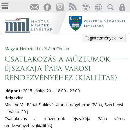
Tagintézmények
Magyar Nemzeti Levéltár
»
Címlap
Jelenlegi
Csatlakozás a múzeumok
hely
éjszakája Pápa városi
rendezvényéhez (kiállítás)
Időpont:
2015. június 20. -
18:00
-
22:00
Helyszín:
MNL VeML Pápai Fióklevéltárának nagyterme (Pápa, Széchenyi
István u. 20.)
Csatlakozás a múzeumok éjszakája Pápa városi
rendezvényéhez (kiállítás)