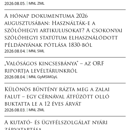
2026.08.05.
MNL ZML
A hónap dokumentuma 2026
augusztusában: Használták-e a
szőlőhegyi artikulusokat? A csokonyai
szőlőhegyi statútum elhasználódott
példányának pótlása 1830-ból
2026.08.04.
MNL SML
„Valóságos kincsesbánya” – az ORF
riportja levéltárunkról
2026.08.04.
MNL GyMSMGyL
Különös bűntény rázta meg a zalai
falut – egy cérnával átfűzött olló
buktatta le a 12 éves árvát
2026.08.03.
MNL ZML
A kutató- és ügyfélszolgálat nyári