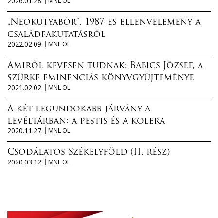
2026.01.28.
MNL OL
„Neokutyabőr”. 1987-es ellenvélemény a
családfakutatásról
2022.02.09.
MNL OL
Amiről kevesen tudnak: Babics József, a
szürke eminenciás könyvgyűjteménye
2021.02.02.
MNL OL
A két legundokabb járvány a
levéltárban: a pestis és a kolera
2020.11.27.
MNL OL
Csodálatos Székelyföld (II. rész)
2020.03.12.
MNL OL