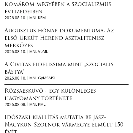
Komárom megyében a szocializmus
évtizedeiben
2026.08.10.
MNL KEML
Augusztus hónap dokumentuma: Az
első Úrkút-Herend asztalitenisz
mérkőzés
2026.08.10.
MNL VeML
A Civitas fidelissima mint „szociális
bástya”
2026.08.10.
MNL GyMSMSL
Rózsaesküvő - egy különleges
hagyomány története
2026.08.08.
MNL PML
Időszaki kiállítás mutatja be Jász-
Nagykun-Szolnok vármegye elmúlt 150
évét