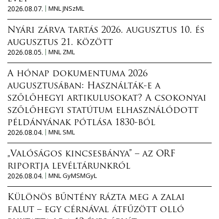
2026.08.07.
MNL JNSzML
Nyári zárva tartás 2026. augusztus 10. és
augusztus 21. között
2026.08.05.
MNL ZML
A hónap dokumentuma 2026
augusztusában: Használták-e a
szőlőhegyi artikulusokat? A csokonyai
szőlőhegyi statútum elhasználódott
példányának pótlása 1830-ból
2026.08.04.
MNL SML
„Valóságos kincsesbánya” – az ORF
riportja levéltárunkról
2026.08.04.
MNL GyMSMGyL
Különös bűntény rázta meg a zalai
falut – egy cérnával átfűzött olló