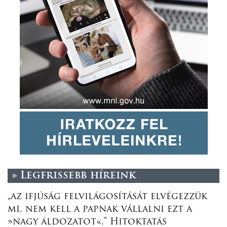
Legfrissebb híreink
„az ifjúság felvilágosítását elvégezzük
mi, nem kell a papnak vállalni ezt a
»nagy áldozatot«.” Hitoktatás