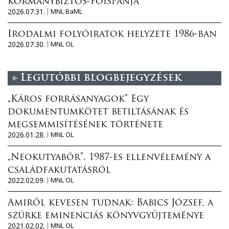
kormánybiztos-főispánja
2026.07.31.
MNL BaML
Irodalmi folyóiratok helyzete 1986-ban
2026.07.30.
MNL OL
Legutóbbi blogbejegyzések
„Káros forrásanyagok” Egy
dokumentumkötet betiltásának és
megsemmisítésének története
2026.01.28.
MNL OL
„Neokutyabőr”. 1987-es ellenvélemény a
családfakutatásról
2022.02.09.
MNL OL
Amiről kevesen tudnak: Babics József, a
szürke eminenciás könyvgyűjteménye
2021.02.02.
MNL OL