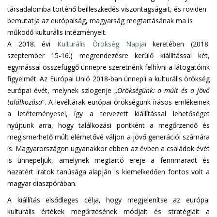
társadalomba történő beilleszkedés viszontagságait, és röviden
bemutatja az európaiság, magyarság megtartásának ma is
működő kulturális intézményeit.
A 2018. évi
Kulturális Örökség Napjai
keretében (2018.
szeptember 15-16.) megrendezésre kerülő kiállítással két,
egymással összefüggő ünnepre szeretnénk felhívni a látogatóink
figyelmét. Az Európai Unió 2018-ban ünnepli a kulturális örökség
európai évét, melynek szlogenje „
Örökségünk: a múlt és a jövő
találkozása
”. A levéltárak európai örökségünk írásos emlékeinek
a letéteményesei, így a tervezett kiállítással lehetőséget
nyújtunk arra, hogy találkozási pontként a megőrzendő és
megismerhető múlt elérhetővé váljon a jövő generációi számára
is. Magyarországon ugyanakkor ebben az évben a családok évét
is ünnepeljük, amelynek megtartó ereje a fennmaradt és
hazatért iratok tanúsága alapján is kiemelkedően fontos volt a
magyar diaszpórában.
A kiállítás elsődleges célja, hogy megjelenítse az európai
kulturális értékek megőrzésének módjait és stratégiáit a