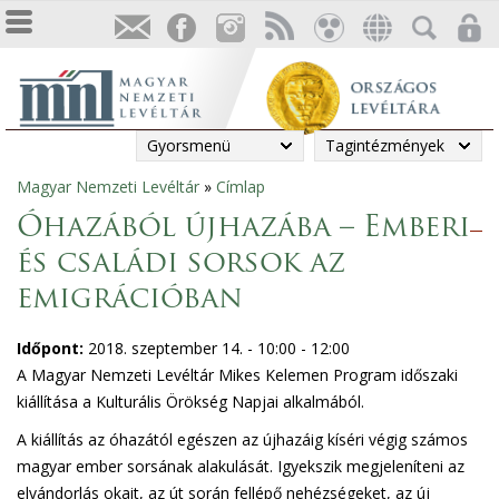
Gyorsmenü
Tagintézmények
Magyar Nemzeti Levéltár
»
Címlap
Jelenlegi
Óhazából újhazába – Emberi
hely
és családi sorsok az
emigrációban
Időpont:
2018. szeptember 14. -
10:00
-
12:00
A Magyar Nemzeti Levéltár Mikes Kelemen Program időszaki
kiállítása a Kulturális Örökség Napjai alkalmából.
A kiállítás az óhazától egészen az újhazáig kíséri végig számos
magyar ember sorsának alakulását. Igyekszik megjeleníteni az
elvándorlás okait, az út során fellépő nehézségeket, az új