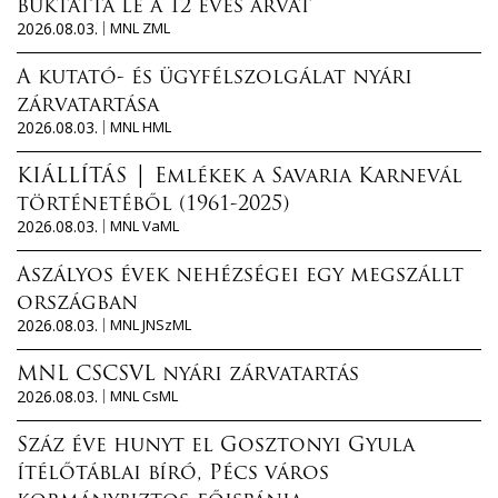
buktatta le a 12 éves árvát
2026.08.03.
MNL ZML
A kutató- és ügyfélszolgálat nyári
zárvatartása
2026.08.03.
MNL HML
KIÁLLÍTÁS │ Emlékek a Savaria Karnevál
történetéből (1961-2025)
2026.08.03.
MNL VaML
Aszályos évek nehézségei egy megszállt
országban
2026.08.03.
MNL JNSzML
MNL CSCSVL nyári zárvatartás
2026.08.03.
MNL CsML
Száz éve hunyt el Gosztonyi Gyula
ítélőtáblai bíró, Pécs város