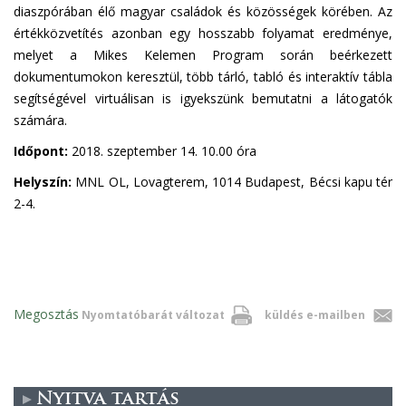
diaszpórában élő magyar családok és közösségek körében. Az
értékközvetítés azonban egy hosszabb folyamat eredménye,
melyet a Mikes Kelemen Program során beérkezett
dokumentumokon keresztül, több tárló, tabló és interaktív tábla
segítségével virtuálisan is igyekszünk bemutatni a látogatók
számára.
Időpont:
2018. szeptember 14. 10.00 óra
Helyszín:
MNL OL, Lovagterem, 1014 Budapest, Bécsi kapu tér
2-4.
Megosztás
Nyomtatóbarát változat
küldés e-mailben
Nyitva tartás