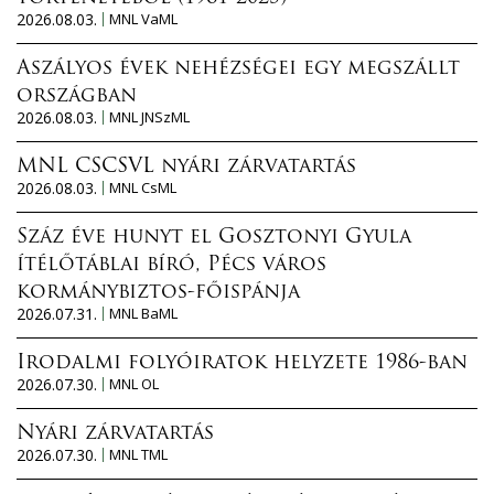
2026.08.03.
MNL VaML
Aszályos évek nehézségei egy megszállt
országban
2026.08.03.
MNL JNSzML
MNL CSCSVL nyári zárvatartás
2026.08.03.
MNL CsML
Száz éve hunyt el Gosztonyi Gyula
ítélőtáblai bíró, Pécs város
kormánybiztos-főispánja
2026.07.31.
MNL BaML
Irodalmi folyóiratok helyzete 1986-ban
2026.07.30.
MNL OL
Nyári zárvatartás
2026.07.30.
MNL TML