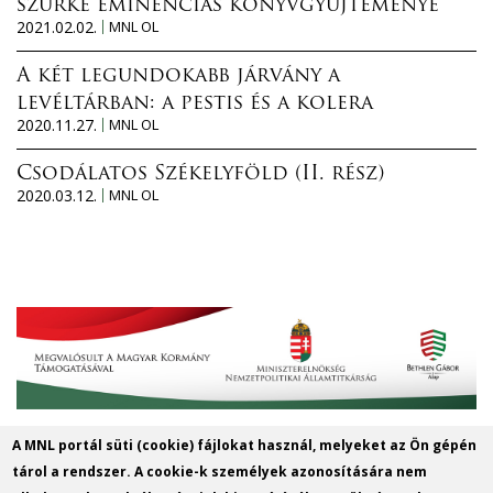
szürke eminenciás könyvgyűjteménye
2021.02.02.
MNL OL
A két legundokabb járvány a
levéltárban: a pestis és a kolera
2020.11.27.
MNL OL
Csodálatos Székelyföld (II. rész)
2020.03.12.
MNL OL
A MNL portál süti (cookie) fájlokat használ, melyeket az Ön gépén
MNL Szabolcs-Szatmár-Bereg
tárol a rendszer. A cookie-k személyek azonosítására nem