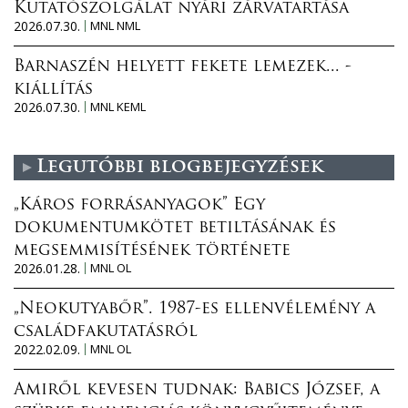
Kutatószolgálat nyári zárvatartása
2026.07.30.
MNL NML
Barnaszén helyett fekete lemezek... -
kiállítás
2026.07.30.
MNL KEML
Legutóbbi blogbejegyzések
„Káros forrásanyagok” Egy
dokumentumkötet betiltásának és
megsemmisítésének története
2026.01.28.
MNL OL
„Neokutyabőr”. 1987-es ellenvélemény a
családfakutatásról
2022.02.09.
MNL OL
Amiről kevesen tudnak: Babics József, a