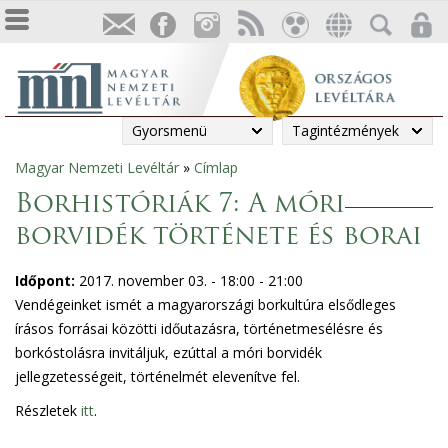
Gyorsmenü
Tagintézmények
Magyar Nemzeti Levéltár
»
Címlap
Jelenlegi
Borhistóriák 7: A móri
hely
borvidék története és borai
Időpont:
2017. november 03. -
18:00
-
21:00
Vendégeinket ismét a magyarországi borkultúra elsődleges
írásos forrásai közötti időutazásra, történetmesélésre és
borkóstolásra invitáljuk, ezúttal a móri borvidék
jellegzetességeit, történelmét elevenítve fel.
Részletek
itt
.