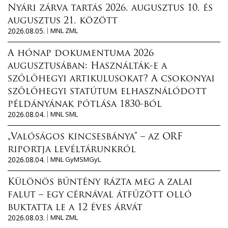
Nyári zárva tartás 2026. augusztus 10. és
augusztus 21. között
2026.08.05.
MNL ZML
A hónap dokumentuma 2026
augusztusában: Használták-e a
szőlőhegyi artikulusokat? A csokonyai
szőlőhegyi statútum elhasználódott
példányának pótlása 1830-ból
2026.08.04.
MNL SML
„Valóságos kincsesbánya” – az ORF
riportja levéltárunkról
2026.08.04.
MNL GyMSMGyL
Különös bűntény rázta meg a zalai
falut – egy cérnával átfűzött olló
buktatta le a 12 éves árvát
2026.08.03.
MNL ZML