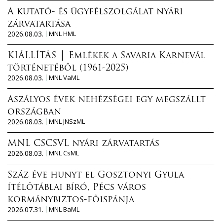
A kutató- és ügyfélszolgálat nyári
zárvatartása
2026.08.03.
MNL HML
KIÁLLÍTÁS │ Emlékek a Savaria Karnevál
történetéből (1961-2025)
2026.08.03.
MNL VaML
Aszályos évek nehézségei egy megszállt
országban
2026.08.03.
MNL JNSzML
MNL CSCSVL nyári zárvatartás
2026.08.03.
MNL CsML
Száz éve hunyt el Gosztonyi Gyula
ítélőtáblai bíró, Pécs város
kormánybiztos-főispánja
2026.07.31.
MNL BaML