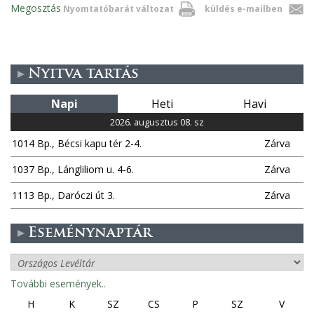
Megosztás
Nyomtatóbarát változat
küldés e-mailben
Nyitva tartás
Napi
Heti
Havi
2026. augusztus 08. sz
1014 Bp., Bécsi kapu tér 2-4.
Zárva
1037 Bp., Lángliliom u. 4-6.
Zárva
1113 Bp., Daróczi út 3.
Zárva
Eseménynaptár
További események..
H
K
SZ
CS
P
SZ
V