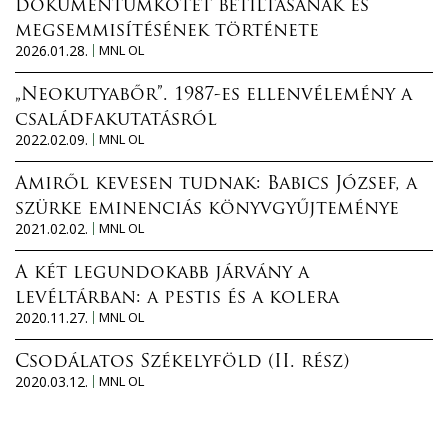
dokumentumkötet betiltásának és
megsemmisítésének története
2026.01.28.
MNL OL
„Neokutyabőr”. 1987-es ellenvélemény a
családfakutatásról
2022.02.09.
MNL OL
Amiről kevesen tudnak: Babics József, a
szürke eminenciás könyvgyűjteménye
2021.02.02.
MNL OL
A két legundokabb járvány a
levéltárban: a pestis és a kolera
2020.11.27.
MNL OL
Csodálatos Székelyföld (II. rész)
2020.03.12.
MNL OL