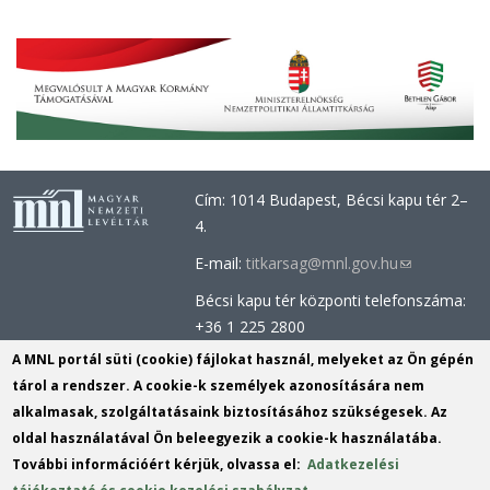
Cím: 1014 Budapest, Bécsi kapu tér 2–
4.
E-mail:
titkarsag@mnl.gov.hu
(link
sends
Bécsi kapu tér központi telefonszáma:
e-
+36 1 225 2800
mail)
Óbudai épület központi telefonszáma:
A MNL portál süti (cookie) fájlokat használ, melyeket az Ön gépén
+36 1 437 0660
tárol a rendszer. A cookie-k személyek azonosítására nem
alkalmasak, szolgáltatásaink biztosításához szükségesek. Az
Információs Iroda (Kutatószolgálat):
oldal használatával Ön beleegyezik a cookie-k használatába.
info@mnl.gov.hu
(link
További információért kérjük, olvassa el:
Adatkezelési
Tel.: +36 1 225 2843, +36 1 225 2844
sends