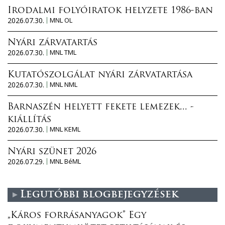
Irodalmi folyóiratok helyzete 1986-ban
2026.07.30.
MNL OL
Nyári zárvatartás
2026.07.30.
MNL TML
Kutatószolgálat nyári zárvatartása
2026.07.30.
MNL NML
Barnaszén helyett fekete lemezek... -
kiállítás
2026.07.30.
MNL KEML
Nyári szünet 2026
2026.07.29.
MNL BéML
Legutóbbi blogbejegyzések
„Káros forrásanyagok” Egy