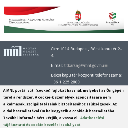
Cím: 1014 Budapest, Bécsi kapu tér 2–
4.
E-mail:
titkarsag@mnl.gov.hu
(link
sends
Bécsi kapu tér központi telefonszáma:
e-
+36 1 225 2800
mail)
Óbudai épület központi telefonszáma:
A MNL portál süti (cookie) fájlokat használ, melyeket az Ön gépén
+36 1 437 0660
tárol a rendszer. A cookie-k személyek azonosítására nem
alkalmasak, szolgáltatásaink biztosításához szükségesek. Az
Információs Iroda (Kutatószolgálat):
oldal használatával Ön beleegyezik a cookie-k használatába.
info@mnl.gov.hu
(link
További információért kérjük, olvassa el:
Adatkezelési
Tel.: +36 1 225 2843, +36 1 225 2844
sends
tájékoztató és cookie kezelési szabályzat
Postacím: 1014 Budapest, Bécsi kapu
e-