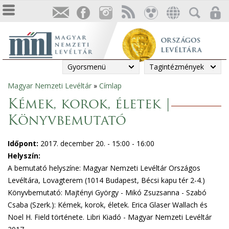
Gyorsmenü
Tagintézmények
Magyar Nemzeti Levéltár
»
Címlap
Jelenlegi
Kémek, korok, életek |
hely
Könyvbemutató
Időpont:
2017. december 20. -
15:00
-
16:00
Helyszín:
A bemutató helyszíne: Magyar Nemzeti Levéltár Országos
Levéltára, Lovagterem (1014 Budapest, Bécsi kapu tér 2-4.)
Könyvbemutató: Majtényi György - Mikó Zsuzsanna - Szabó
Csaba (Szerk.): Kémek, korok, életek. Erica Glaser Wallach és
Noel H. Field története. Libri Kiadó - Magyar Nemzeti Levéltár