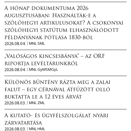
A hónap dokumentuma 2026
augusztusában: Használták-e a
szőlőhegyi artikulusokat? A csokonyai
szőlőhegyi statútum elhasználódott
példányának pótlása 1830-ból
2026.08.04.
MNL SML
„Valóságos kincsesbánya” – az ORF
riportja levéltárunkról
2026.08.04.
MNL GyMSMGyL
Különös bűntény rázta meg a zalai
falut – egy cérnával átfűzött olló
buktatta le a 12 éves árvát
2026.08.03.
MNL ZML
A kutató- és ügyfélszolgálat nyári
zárvatartása
2026.08.03.
MNL HML