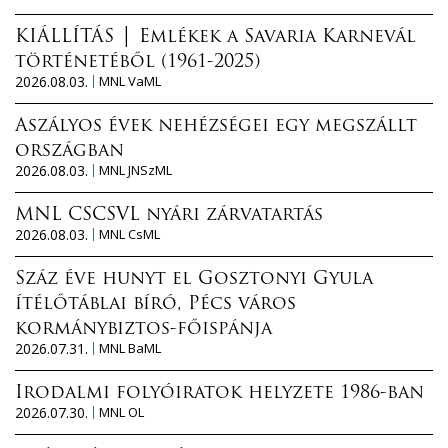
KIÁLLÍTÁS │ Emlékek a Savaria Karnevál
történetéből (1961-2025)
2026.08.03.
MNL VaML
Aszályos évek nehézségei egy megszállt
országban
2026.08.03.
MNL JNSzML
MNL CSCSVL nyári zárvatartás
2026.08.03.
MNL CsML
Száz éve hunyt el Gosztonyi Gyula
ítélőtáblai bíró, Pécs város
kormánybiztos-főispánja
2026.07.31.
MNL BaML
Irodalmi folyóiratok helyzete 1986-ban
2026.07.30.
MNL OL