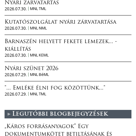
Nyári zárvatartás
2026.07.30.
MNL TML
Kutatószolgálat nyári zárvatartása
2026.07.30.
MNL NML
Barnaszén helyett fekete lemezek... -
kiállítás
2026.07.30.
MNL KEML
Nyári szünet 2026
2026.07.29.
MNL BéML
"... Emléke élni fog közöttünk..."
2026.07.29.
MNL TML
Legutóbbi blogbejegyzések
„Káros forrásanyagok” Egy
dokumentumkötet betiltásának és