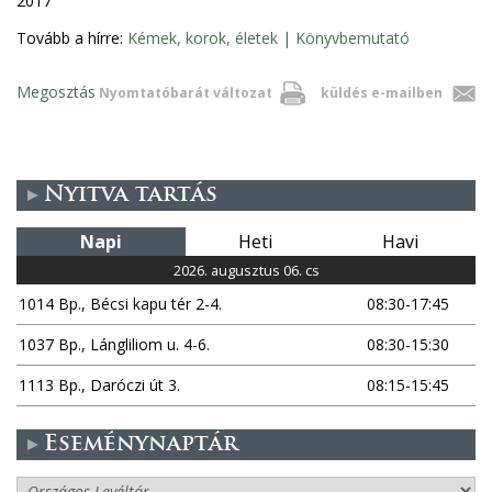
2017
Tovább a hírre:
Kémek, korok, életek | Könyvbemutató
Megosztás
Nyomtatóbarát változat
küldés e-mailben
Nyitva tartás
Napi
Heti
Havi
2026. augusztus 06. cs
1014 Bp., Bécsi kapu tér 2-4.
08:30-17:45
1037 Bp., Lángliliom u. 4-6.
08:30-15:30
1113 Bp., Daróczi út 3.
08:15-15:45
Eseménynaptár