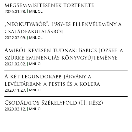
megsemmisítésének története
2026.01.28.
MNL OL
„Neokutyabőr”. 1987-es ellenvélemény a
családfakutatásról
2022.02.09.
MNL OL
Amiről kevesen tudnak: Babics József, a
szürke eminenciás könyvgyűjteménye
2021.02.02.
MNL OL
A két legundokabb járvány a
levéltárban: a pestis és a kolera
2020.11.27.
MNL OL
Csodálatos Székelyföld (II. rész)
2020.03.12.
MNL OL