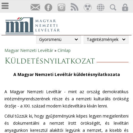
Gyorsmenü
Tagintézmények
Magyar Nemzeti Levéltár
»
Címlap
Jelenlegi
Küldetésnyilatkozat
hely
A Magyar Nemzeti Levéltár küldetésnyilatkozata
A Magyar Nemzeti Levéltár - mint az ország demokratikus
intézményrendszerének része és a nemzeti kulturális örökség
őrzője - a XXI. század modern közlevéltára kíván lenni.
Célul tűzzük ki, hogy gyűjteményünk képes legyen megjeleníteni
és dokumentálni a nemzet írott örökségét, és levéltári
anyagunkon keresztül alakítói legyünk a nemzet, a kisebb és