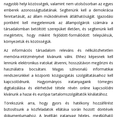
nagyobb helyi közösségek, valamint nem utolsósorban az egyes
emberek azonosságtudatának. Segítenünk kell a demokrácia
fenntartását, az állam működésének átláthatóságát. Igazodási
pontként kell megjelennünk az állampolgárok számára a
társadalomban betöltött szerepüket illetően, és segítenünk kell
megértetni, hogy miként fejlődött-formálódott településük,
környezetük és közösségük.
Az információs társadalom releváns és nélkülözhetetlen
memória-intézményévé kívánunk válni. Ehhez képesnek kell
lennünk elektronikus iratokat átvenni, hosszútávon megőrizni és
használatra bocsátani. Magas színvonalú informatikai
rendszerünkkel a központi közigazgatás szolgáltatásaihoz kell
kapcsolódnunk. Hagyományos iratanyagaink tömeges
digitalizálása és elérhetővé tétele révén online kapcsolódni
kívánunk a hazai és európai tartalomszolgáltatók kínálatához.
Törekszünk arra, hogy gyors és hatékony hozzáférést
biztosítsunk a közfeladatok ellátása során hozott döntések
dokumentumaihoz. A levéltári iratanyag hiteles, megbízható