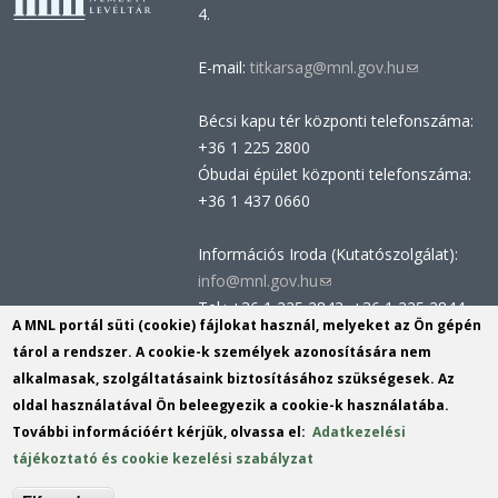
4.
E-mail:
titkarsag@mnl.gov.hu
(link
sends
Bécsi kapu tér központi telefonszáma:
e-
+36 1 225 2800
mail)
Óbudai épület központi telefonszáma:
+36 1 437 0660
Információs Iroda (Kutatószolgálat):
info@mnl.gov.hu
(link
Tel.: +36 1 225 2843, +36 1 225 2844
sends
A MNL portál süti (cookie) fájlokat használ, melyeket az Ön gépén
Postacím: 1014 Budapest, Bécsi kapu
e-
tárol a rendszer. A cookie-k személyek azonosítására nem
tér 2-4.
mail)
alkalmasak, szolgáltatásaink biztosításához szükségesek. Az
Felnőttképzési nyilvántartási szám:
oldal használatával Ön beleegyezik a cookie-k használatába.
B/2020/002162
További információért kérjük, olvassa el:
Adatkezelési
Engedélyszám: E/2020/000419
tájékoztató és cookie kezelési szabályzat
Akadálymentesítési nyilatkozat