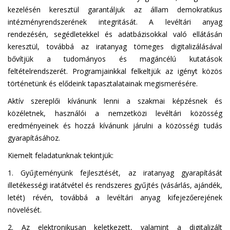
kezelésén keresztül garantáljuk az állam demokratikus
intézményrendszerének integritását. A levéltári anyag
rendezésén, segédletekkel és adatbázisokkal való ellátásán
keresztül, továbbá az iratanyag tömeges digitalizálásával
bővítjük a tudományos és magáncélú kutatások
feltételrendszerét. Programjainkkal felkeltjük az igényt közös
történetünk és elődeink tapasztalatainak megismerésére.
Aktív szereplői kívánunk lenni a szakmai képzésnek és
közéletnek, használói a nemzetközi levéltári közösség
eredményeinek és hozzá kívánunk járulni a közösségi tudás
gyarapításához.
Kiemelt feladatunknak tekintjük:
1. Gyűjteményünk fejlesztését, az iratanyag gyarapítását
illetékességi iratátvétel és rendszeres gyűjtés (vásárlás, ajándék,
letét) révén, továbbá a levéltári anyag kifejezőerejének
növelését.
2. Az elektronikusan keletkezett, valamint a digitalizált