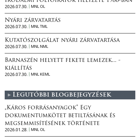
Irodalmi folyóiratok helyzete 1986-ban
2026.07.30.
MNL OL
Nyári zárvatartás
2026.07.30.
MNL TML
Kutatószolgálat nyári zárvatartása
2026.07.30.
MNL NML
Barnaszén helyett fekete lemezek... -
kiállítás
2026.07.30.
MNL KEML
Legutóbbi blogbejegyzések
„Káros forrásanyagok” Egy
dokumentumkötet betiltásának és
megsemmisítésének története
2026.01.28.
MNL OL