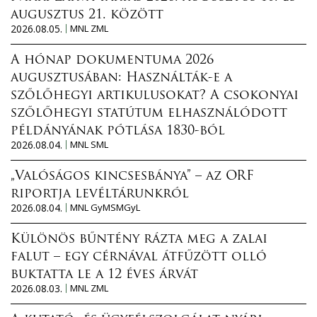
augusztus 21. között
2026.08.05.
MNL ZML
A hónap dokumentuma 2026
augusztusában: Használták-e a
szőlőhegyi artikulusokat? A csokonyai
szőlőhegyi statútum elhasználódott
példányának pótlása 1830-ból
2026.08.04.
MNL SML
„Valóságos kincsesbánya” – az ORF
riportja levéltárunkról
2026.08.04.
MNL GyMSMGyL
Különös bűntény rázta meg a zalai
falut – egy cérnával átfűzött olló
buktatta le a 12 éves árvát
2026.08.03.
MNL ZML