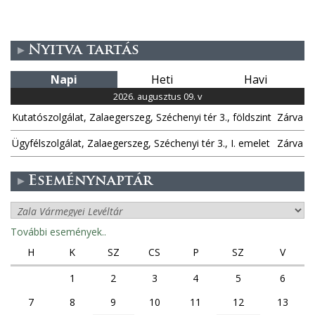
Nyitva tartás
Napi
Heti
Havi
2026. augusztus 09. v
Kutatószolgálat, Zalaegerszeg, Széchenyi tér 3., földszint
Zárva
Ügyfélszolgálat, Zalaegerszeg, Széchenyi tér 3., I. emelet
Zárva
Eseménynaptár
További események..
H
K
SZ
CS
P
SZ
V
1
2
3
4
5
6
7
8
9
10
11
12
13