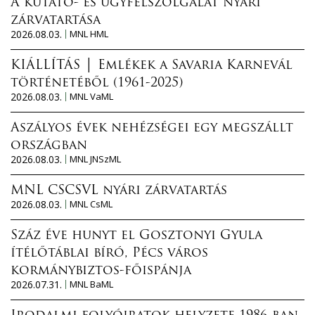
A kutató- és ügyfélszolgálat nyári
zárvatartása
2026.08.03.
MNL HML
KIÁLLÍTÁS │ Emlékek a Savaria Karnevál
történetéből (1961-2025)
2026.08.03.
MNL VaML
Aszályos évek nehézségei egy megszállt
országban
2026.08.03.
MNL JNSzML
MNL CSCSVL nyári zárvatartás
2026.08.03.
MNL CsML
Száz éve hunyt el Gosztonyi Gyula
ítélőtáblai bíró, Pécs város
kormánybiztos-főispánja
2026.07.31.
MNL BaML