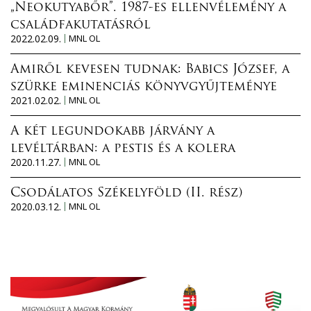
„Neokutyabőr”. 1987-es ellenvélemény a
családfakutatásról
2022.02.09.
MNL OL
Amiről kevesen tudnak: Babics József, a
szürke eminenciás könyvgyűjteménye
2021.02.02.
MNL OL
A két legundokabb járvány a
levéltárban: a pestis és a kolera
2020.11.27.
MNL OL
Csodálatos Székelyföld (II. rész)
2020.03.12.
MNL OL