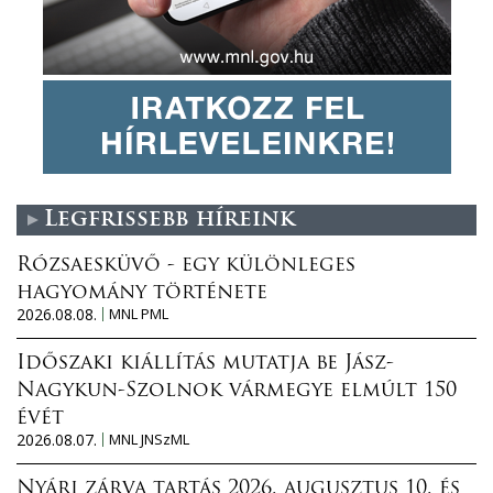
Legfrissebb híreink
Rózsaesküvő - egy különleges
hagyomány története
2026.08.08.
MNL PML
Időszaki kiállítás mutatja be Jász-
Nagykun-Szolnok vármegye elmúlt 150
évét
2026.08.07.
MNL JNSzML
Nyári zárva tartás 2026. augusztus 10. és