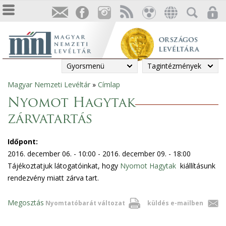
Gyorsmenü
Tagintézmények
Magyar Nemzeti Levéltár
»
Címlap
Jelenlegi
Nyomot Hagytak
hely
zárvatartás
Időpont:
2016. december 06. - 10:00
-
2016. december 09. - 18:00
Tájékoztatjuk látogatóinkat, hogy
Nyomot Hagytak
kiállításunk
rendezvény miatt zárva tart.
Megosztás
Nyomtatóbarát változat
küldés e-mailben