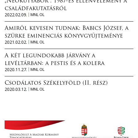
„Neokutyabőr”. 1987-es ellenvélemény a
családfakutatásról
2022.02.09.
MNL OL
Amiről kevesen tudnak: Babics József, a
szürke eminenciás könyvgyűjteménye
2021.02.02.
MNL OL
A két legundokabb járvány a
levéltárban: a pestis és a kolera
2020.11.27.
MNL OL
Csodálatos Székelyföld (II. rész)
2020.03.12.
MNL OL