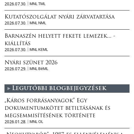
2026.07.30.
MNL TML
Kutatószolgálat nyári zárvatartása
2026.07.30.
MNL NML
Barnaszén helyett fekete lemezek... -
kiállítás
2026.07.30.
MNL KEML
Nyári szünet 2026
2026.07.29.
MNL BéML
Legutóbbi blogbejegyzések
„Káros forrásanyagok” Egy
dokumentumkötet betiltásának és
megsemmisítésének története
2026.01.28.
MNL OL