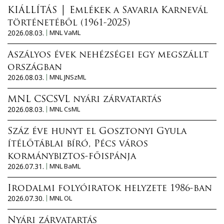
KIÁLLÍTÁS │ Emlékek a Savaria Karnevál
történetéből (1961-2025)
2026.08.03.
MNL VaML
Aszályos évek nehézségei egy megszállt
országban
2026.08.03.
MNL JNSzML
MNL CSCSVL nyári zárvatartás
2026.08.03.
MNL CsML
Száz éve hunyt el Gosztonyi Gyula
ítélőtáblai bíró, Pécs város
kormánybiztos-főispánja
2026.07.31.
MNL BaML
Irodalmi folyóiratok helyzete 1986-ban
2026.07.30.
MNL OL
Nyári zárvatartás