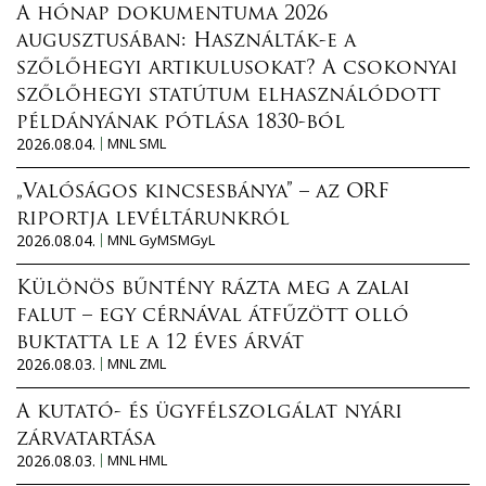
A hónap dokumentuma 2026
augusztusában: Használták-e a
szőlőhegyi artikulusokat? A csokonyai
szőlőhegyi statútum elhasználódott
példányának pótlása 1830-ból
2026.08.04.
MNL SML
„Valóságos kincsesbánya” – az ORF
riportja levéltárunkról
2026.08.04.
MNL GyMSMGyL
Különös bűntény rázta meg a zalai
falut – egy cérnával átfűzött olló
buktatta le a 12 éves árvát
2026.08.03.
MNL ZML
A kutató- és ügyfélszolgálat nyári
zárvatartása
2026.08.03.
MNL HML