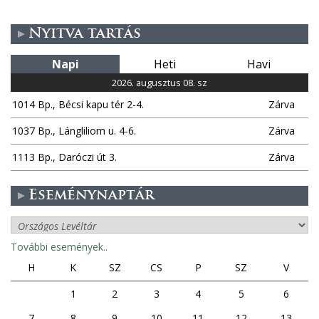
Nyitva tartás
Napi
Heti
Havi
2026. augusztus 08. sz
1014 Bp., Bécsi kapu tér 2-4.
Zárva
1037 Bp., Lángliliom u. 4-6.
Zárva
1113 Bp., Daróczi út 3.
Zárva
Eseménynaptár
További események..
H
K
SZ
CS
P
SZ
V
1
2
3
4
5
6
7
8
9
10
11
12
13