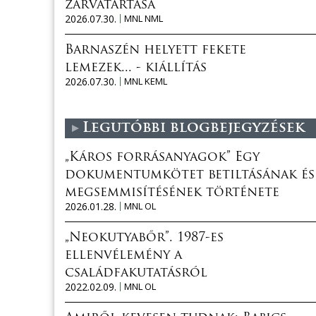
zárvatartása
2026.07.30.
MNL NML
Barnaszén helyett fekete
lemezek... - kiállítás
2026.07.30.
MNL KEML
Legutóbbi blogbejegyzések
„Káros forrásanyagok” Egy
dokumentumkötet betiltásának és
megsemmisítésének története
2026.01.28.
MNL OL
„Neokutyabőr”. 1987-es
ellenvélemény a
családfakutatásról
2022.02.09.
MNL OL