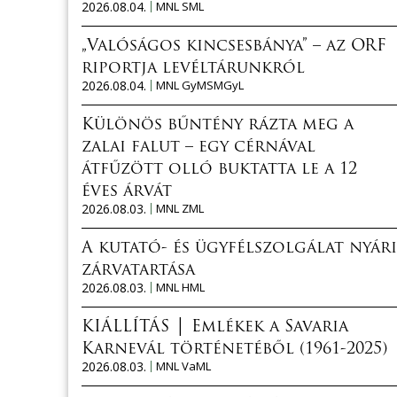
2026.08.04.
MNL SML
„Valóságos kincsesbánya” – az ORF
riportja levéltárunkról
2026.08.04.
MNL GyMSMGyL
Különös bűntény rázta meg a
zalai falut – egy cérnával
átfűzött olló buktatta le a 12
éves árvát
2026.08.03.
MNL ZML
A kutató- és ügyfélszolgálat nyári
zárvatartása
2026.08.03.
MNL HML
KIÁLLÍTÁS │ Emlékek a Savaria
Karnevál történetéből (1961-2025)
2026.08.03.
MNL VaML