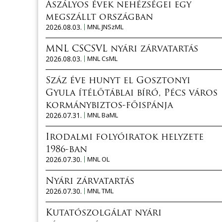
Aszályos évek nehézségei egy
megszállt országban
2026.08.03.
MNL JNSzML
MNL CSCSVL nyári zárvatartás
2026.08.03.
MNL CsML
Száz éve hunyt el Gosztonyi
Gyula ítélőtáblai bíró, Pécs város
kormánybiztos-főispánja
2026.07.31.
MNL BaML
Irodalmi folyóiratok helyzete
1986-ban
2026.07.30.
MNL OL
Nyári zárvatartás
2026.07.30.
MNL TML
Kutatószolgálat nyári