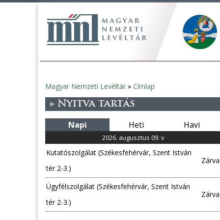
Magyar Nemzeti Levéltár
»
Címlap
Jelenlegi
Nyitva tartás
hely
Napi
Heti
Havi
2026. augusztus 09. v
Kutatószolgálat (Székesfehérvár, Szent István
Zárva
tér 2-3.)
Ügyfélszolgálat (Székesfehérvár, Szent István
Zárva
tér 2-3.)