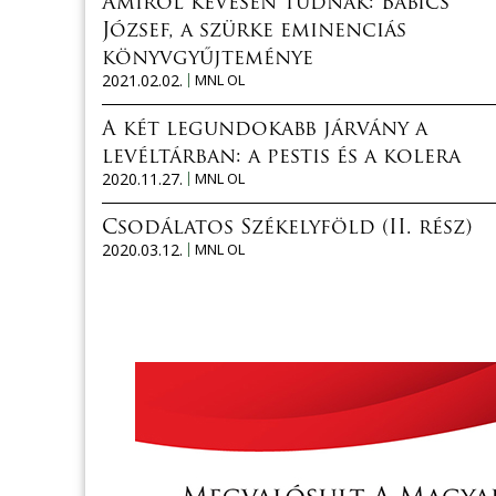
Amiről kevesen tudnak: Babics
József, a szürke eminenciás
könyvgyűjteménye
2021.02.02.
MNL OL
A két legundokabb járvány a
levéltárban: a pestis és a kolera
2020.11.27.
MNL OL
Csodálatos Székelyföld (II. rész)
2020.03.12.
MNL OL