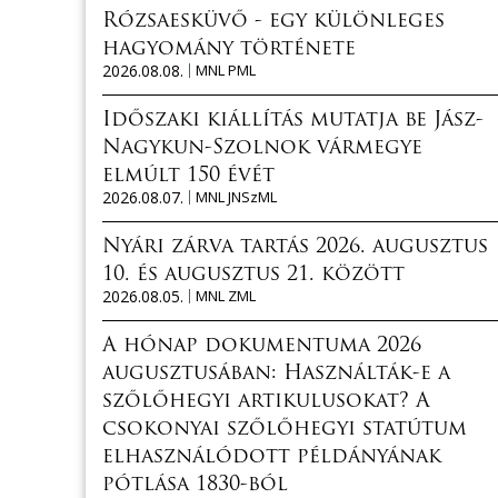
Rózsaesküvő - egy különleges
hagyomány története
2026.08.08.
MNL PML
Időszaki kiállítás mutatja be Jász-
Nagykun-Szolnok vármegye
elmúlt 150 évét
2026.08.07.
MNL JNSzML
Nyári zárva tartás 2026. augusztus
10. és augusztus 21. között
2026.08.05.
MNL ZML
A hónap dokumentuma 2026
augusztusában: Használták-e a
szőlőhegyi artikulusokat? A
csokonyai szőlőhegyi statútum
elhasználódott példányának
pótlása 1830-ból