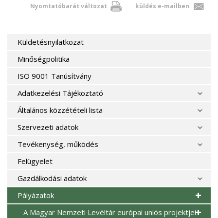
Nyomtatóbarát változat
küldés e-mailben
Küldetésnyilatkozat
Minőségpolitika
ISO 9001 Tanúsítvány
Adatkezelési Tájékoztató
Általános közzétételi lista
Szervezeti adatok
Tevékenység, működés
Felügyelet
Gazdálkodási adatok
Pályázatok
A Magyar Nemzeti Levéltár európai uniós projektjei