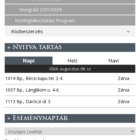
Visegrád 22510339
Közfoglalkoztatási Program
Közbeszerzés
Nyitva tartás
Napi
Heti
Havi
2026. augusztus 08. sz
1014 Bp., Bécsi kapu tér 2-4.
Zárva
1037 Bp., Lángliliom u. 4-6.
Zárva
1113 Bp., Daróczi út 3.
Zárva
Eseménynaptár