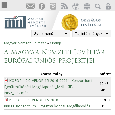
Gyorsmenü
Tagintézmények
Magyar Nemzeti Levéltár
»
Címlap
Jelenlegi
A Magyar Nemzeti Levéltár
hely
európai uniós projektjei
Csatolmány
Méret
KÖFOP-1.0.0-VEKOP-15-2016-00011_Konzorciumi
10.43
Együttműködési Megállapodás_MNL-KIFÜ-
MB
NISZ_1.sz.mód
KÖFOP-1.0.0-VEKOP-15-2016-
884.91
00011_Konzorciumi_Együttműködési_Megállapodás
KB