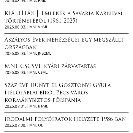
2026.08.03.
MNL HML
KIÁLLÍTÁS │ Emlékek a Savaria Karnevál
történetéből (1961-2025)
2026.08.03.
MNL VaML
Aszályos évek nehézségei egy megszállt
országban
2026.08.03.
MNL JNSzML
MNL CSCSVL nyári zárvatartás
2026.08.03.
MNL CsML
Száz éve hunyt el Gosztonyi Gyula
ítélőtáblai bíró, Pécs város
kormánybiztos-főispánja
2026.07.31.
MNL BaML
Irodalmi folyóiratok helyzete 1986-ban
2026.07.30.
MNL OL