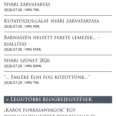
Nyári zárvatartás
2026.07.30.
MNL TML
Kutatószolgálat nyári zárvatartása
2026.07.30.
MNL NML
Barnaszén helyett fekete lemezek... -
kiállítás
2026.07.30.
MNL KEML
Nyári szünet 2026
2026.07.29.
MNL BéML
"... Emléke élni fog közöttünk..."
2026.07.29.
MNL TML
Legutóbbi blogbejegyzések
„Káros forrásanyagok” Egy