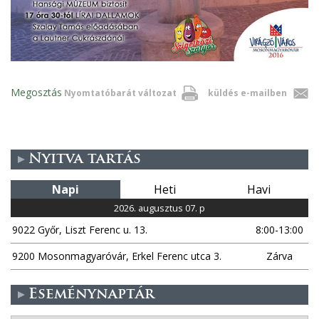
Megosztás
Nyomtatóbarát változat
küldés e-mailben
Nyitva tartás
Napi
Heti
Havi
2026. augusztus 07. p
9022 Győr, Liszt Ferenc u. 13.
8:00-13:00
9200 Mosonmagyaróvár, Erkel Ferenc utca 3.
Zárva
Eseménynaptár