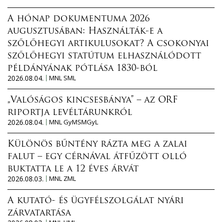
A hónap dokumentuma 2026
augusztusában: Használták-e a
szőlőhegyi artikulusokat? A csokonyai
szőlőhegyi statútum elhasználódott
példányának pótlása 1830-ból
2026.08.04.
MNL SML
„Valóságos kincsesbánya” – az ORF
riportja levéltárunkról
2026.08.04.
MNL GyMSMGyL
Különös bűntény rázta meg a zalai
falut – egy cérnával átfűzött olló
buktatta le a 12 éves árvát
2026.08.03.
MNL ZML
A kutató- és ügyfélszolgálat nyári
zárvatartása