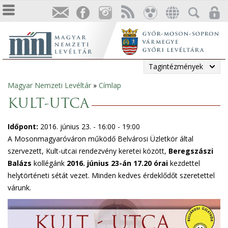
Tagintézmények
Magyar Nemzeti Levéltár
»
Címlap
Jelenlegi
KULT-UTCA
hely
Időpont:
2016. június 23. -
16:00
-
19:00
A Mosonmagyaróváron működő Belvárosi Üzletkör által
szervezett, Kult-utcai rendezvény keretei között,
Beregszászi
Balázs
kollégánk
2016. június 23-án 17.20 órai
kezdettel
helytörténeti sétát vezet. Minden kedves érdeklődőt szeretettel
várunk.