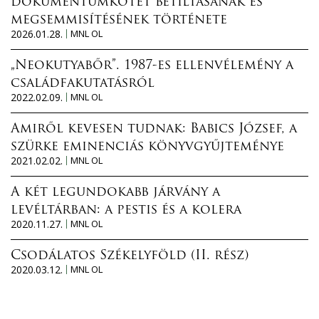
dokumentumkötet betiltásának és
megsemmisítésének története
2026.01.28.
MNL OL
„Neokutyabőr”. 1987-es ellenvélemény a
családfakutatásról
2022.02.09.
MNL OL
Amiről kevesen tudnak: Babics József, a
szürke eminenciás könyvgyűjteménye
2021.02.02.
MNL OL
A két legundokabb járvány a
levéltárban: a pestis és a kolera
2020.11.27.
MNL OL
Csodálatos Székelyföld (II. rész)
2020.03.12.
MNL OL