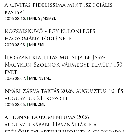
A Civitas fidelissima mint „szociális
bástya”
2026.08.10.
MNL GyMSMSL
Rózsaesküvő - egy különleges
hagyomány története
2026.08.08.
MNL PML
Időszaki kiállítás mutatja be Jász-
Nagykun-Szolnok vármegye elmúlt 150
évét
2026.08.07.
MNL JNSzML
Nyári zárva tartás 2026. augusztus 10. és
augusztus 21. között
2026.08.05.
MNL ZML
A hónap dokumentuma 2026
augusztusában: Használták-e a