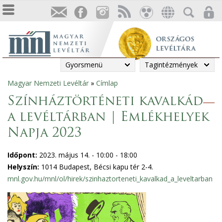
Gyorsmenü
Tagintézmények
Magyar Nemzeti Levéltár
»
Címlap
Jelenlegi
Színháztörténeti kavalkád
hely
a levéltárban | Emlékhelyek
Napja 2023
Időpont:
2023. május 14. -
10:00
-
18:00
Helyszín:
1014 Budapest, Bécsi kapu tér 2-4.
mnl.gov.hu/mnl/ol/hirek/szinhaztorteneti_kavalkad_a_leveltarban