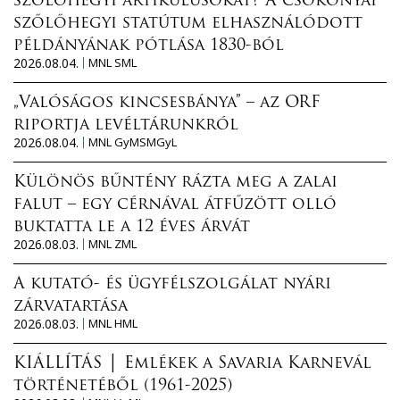
szőlőhegyi artikulusokat? A csokonyai
szőlőhegyi statútum elhasználódott
példányának pótlása 1830-ból
2026.08.04.
MNL SML
„Valóságos kincsesbánya” – az ORF
riportja levéltárunkról
2026.08.04.
MNL GyMSMGyL
Különös bűntény rázta meg a zalai
falut – egy cérnával átfűzött olló
buktatta le a 12 éves árvát
2026.08.03.
MNL ZML
A kutató- és ügyfélszolgálat nyári
zárvatartása
2026.08.03.
MNL HML
KIÁLLÍTÁS │ Emlékek a Savaria Karnevál
történetéből (1961-2025)