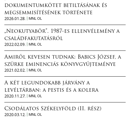
dokumentumkötet betiltásának és
megsemmisítésének története
2026.01.28.
MNL OL
„Neokutyabőr”. 1987-es ellenvélemény a
családfakutatásról
2022.02.09.
MNL OL
Amiről kevesen tudnak: Babics József, a
szürke eminenciás könyvgyűjteménye
2021.02.02.
MNL OL
A két legundokabb járvány a
levéltárban: a pestis és a kolera
2020.11.27.
MNL OL
Csodálatos Székelyföld (II. rész)
2020.03.12.
MNL OL