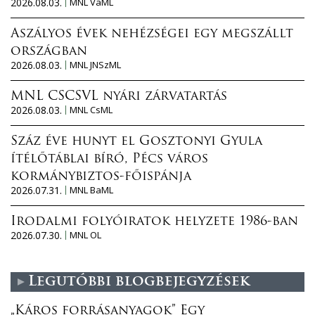
2026.08.03.
MNL VaML
Aszályos évek nehézségei egy megszállt
országban
2026.08.03.
MNL JNSzML
MNL CSCSVL nyári zárvatartás
2026.08.03.
MNL CsML
Száz éve hunyt el Gosztonyi Gyula
ítélőtáblai bíró, Pécs város
kormánybiztos-főispánja
2026.07.31.
MNL BaML
Irodalmi folyóiratok helyzete 1986-ban
2026.07.30.
MNL OL
Legutóbbi blogbejegyzések
„Káros forrásanyagok” Egy