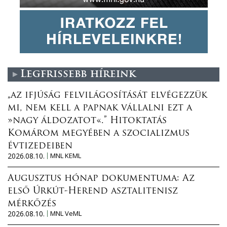
Legfrissebb híreink
„az ifjúság felvilágosítását elvégezzük
mi, nem kell a papnak vállalni ezt a
»nagy áldozatot«.” Hitoktatás
Komárom megyében a szocializmus
évtizedeiben
2026.08.10.
MNL KEML
Augusztus hónap dokumentuma: Az
első Úrkút-Herend asztalitenisz
mérkőzés
2026.08.10.
MNL VeML