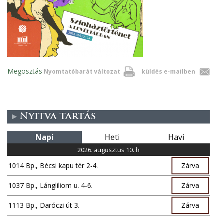
Megosztás
Nyomtatóbarát változat
küldés e-mailben
Nyitva tartás
Napi
Heti
Havi
2026. augusztus 10. h
1014 Bp., Bécsi kapu tér 2-4.
Zárva
1037 Bp., Lángliliom u. 4-6.
Zárva
1113 Bp., Daróczi út 3.
Zárva