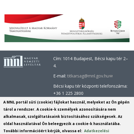
Cím: 1014 Budapest, Bécsi kapu tér 2–
4.
E-mail:
titkarsag@mnl.gov.hu
(link
sends
Bécsi kapu tér központi telefonszáma:
e-
+36 1 225 2800
mail)
Óbudai épület központi telefonszáma:
A MNL portál süti (cookie) fájlokat használ, melyeket az Ön gépén
+36 1 437 0660
tárol a rendszer. A cookie-k személyek azonosítására nem
alkalmasak, szolgáltatásaink biztosításához szükségesek. Az
Információs Iroda (Kutatószolgálat):
oldal használatával Ön beleegyezik a cookie-k használatába.
info@mnl.gov.hu
(link
További információért kérjük, olvassa el:
Adatkezelési
Tel.: +36 1 225 2843, +36 1 225 2844
sends