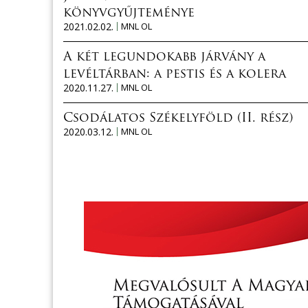
könyvgyűjteménye
2021.02.02.
MNL OL
A két legundokabb járvány a
levéltárban: a pestis és a kolera
2020.11.27.
MNL OL
Csodálatos Székelyföld (II. rész)
2020.03.12.
MNL OL