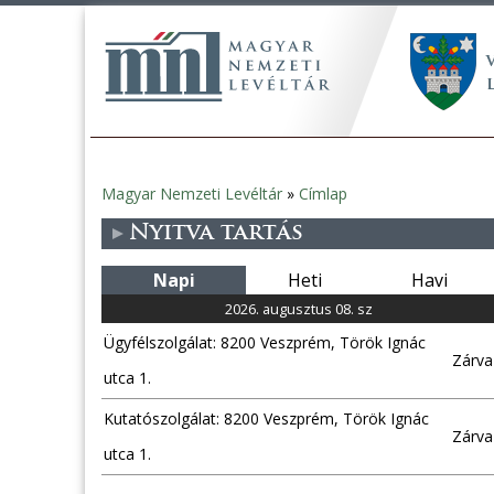
Magyar Nemzeti Levéltár
»
Címlap
Jelenlegi
Nyitva tartás
hely
Napi
Heti
Havi
2026. augusztus 08. sz
Ügyfélszolgálat: 8200 Veszprém, Török Ignác
Zárva
utca 1.
Kutatószolgálat: 8200 Veszprém, Török Ignác
Zárva
utca 1.