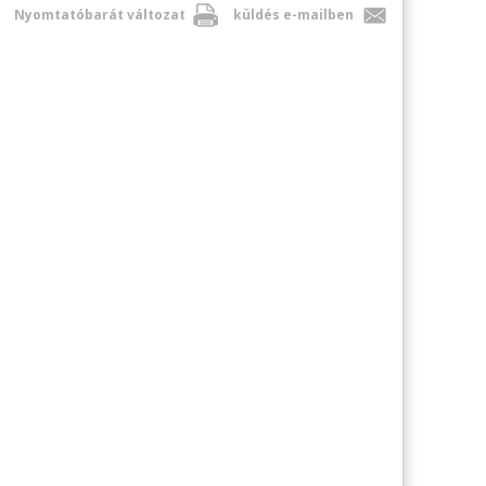
Nyomtatóbarát változat
küldés e-mailben