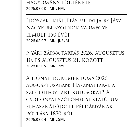
hagyomány története
2026.08.08.
MNL PML
Időszaki kiállítás mutatja be Jász-
Nagykun-Szolnok vármegye
elmúlt 150 évét
2026.08.07.
MNL JNSzML
Nyári zárva tartás 2026. augusztus
10. és augusztus 21. között
2026.08.05.
MNL ZML
A hónap dokumentuma 2026
augusztusában: Használták-e a
szőlőhegyi artikulusokat? A
csokonyai szőlőhegyi statútum
elhasználódott példányának
pótlása 1830-ból
2026.08.04.
MNL SML