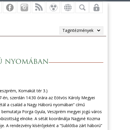
Tagintézmények
rú nyomában
(Veszprém, Komakút tér 3.)
 7-én, szerdán 14:30 órára az Eötvös Károly Megyei
“Sétál a család a Nagy Háború nyomában” című
yt bemutatja Porga Gyula, Veszprém megyei jogú város
kbizottság elnöke. A sétát koordinálja Nagyné Kozma
e. A rendezvény kísérőjeként a “Sublótba zárt háború”