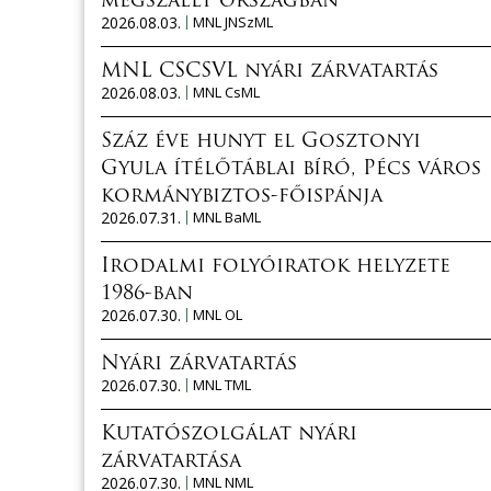
megszállt országban
2026.08.03.
MNL JNSzML
MNL CSCSVL nyári zárvatartás
2026.08.03.
MNL CsML
Száz éve hunyt el Gosztonyi
Gyula ítélőtáblai bíró, Pécs város
kormánybiztos-főispánja
2026.07.31.
MNL BaML
Irodalmi folyóiratok helyzete
1986-ban
2026.07.30.
MNL OL
Nyári zárvatartás
2026.07.30.
MNL TML
Kutatószolgálat nyári
zárvatartása
2026.07.30.
MNL NML