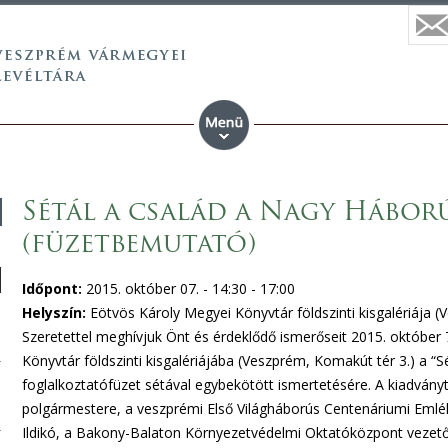
Sétál a család a Nagy Hábo
(füzetbemutató)
Időpont:
2015. október 07. -
14:30
-
17:00
Helyszín:
Eötvös Károly Megyei Könyvtár földszinti kisgalériája 
Szeretettel meghívjuk Önt és érdeklődő ismerőseit 2015. október
Könyvtár földszinti kisgalériájába (Veszprém, Komakút tér 3.) a 
foglalkoztatófüzet sétával egybekötött ismertetésére. A kiadván
polgármestere, a veszprémi Első Világháborús Centenáriumi Emlé
Ildikó, a Bakony-Balaton Környezetvédelmi Oktatóközpont vezetőj