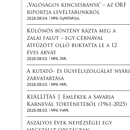
„Valóságos kincsesbánya” – az ORF
riportja levéltárunkról
2026.08.04.
MNL GyMSMGyL
Különös bűntény rázta meg a
zalai falut – egy cérnával
átfűzött olló buktatta le a 12
éves árvát
2026.08.03.
MNL ZML
A kutató- és ügyfélszolgálat nyári
zárvatartása
2026.08.03.
MNL HML
KIÁLLÍTÁS │ Emlékek a Savaria
Karnevál történetéből (1961-2025)
2026.08.03.
MNL VaML
Aszályos évek nehézségei egy