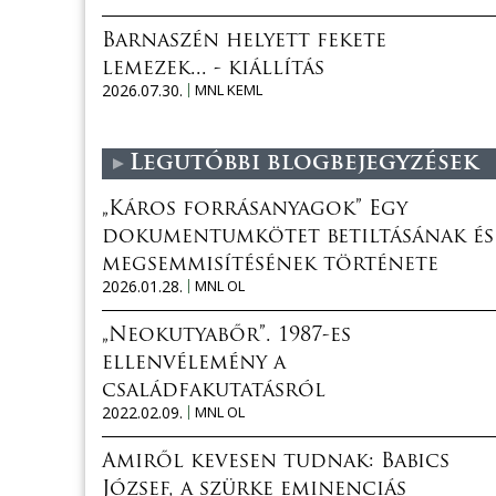
Barnaszén helyett fekete
lemezek... - kiállítás
2026.07.30.
MNL KEML
Legutóbbi blogbejegyzések
„Káros forrásanyagok” Egy
dokumentumkötet betiltásának és
megsemmisítésének története
2026.01.28.
MNL OL
„Neokutyabőr”. 1987-es
ellenvélemény a
családfakutatásról
2022.02.09.
MNL OL
Amiről kevesen tudnak: Babics
József, a szürke eminenciás