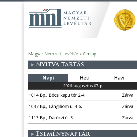
Magyar Nemzeti Levéltár
»
Címlap
Jelenlegi
Nyitva tartás
hely
Napi
Heti
Havi
2026. augusztus 07. p
1014 Bp., Bécsi kapu tér 2-4.
Zárva
1037 Bp., Lángliliom u. 4-6.
Zárva
1113 Bp., Daróczi út 3.
Zárva
Eseménynaptár