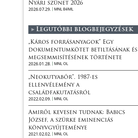
Nyári szünet 2026
2026.07.29.
MNL BéML
Legutóbbi blogbejegyzések
„Káros forrásanyagok” Egy
dokumentumkötet betiltásának és
megsemmisítésének története
2026.01.28.
MNL OL
„Neokutyabőr”. 1987-es
ellenvélemény a
családfakutatásról
2022.02.09.
MNL OL
Amiről kevesen tudnak: Babics
József, a szürke eminenciás
könyvgyűjteménye
2021.02.02.
MNL OL