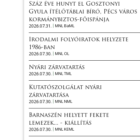
Száz éve hunyt el Gosztonyi
Gyula ítélőtáblai bíró, Pécs város
kormánybiztos-főispánja
2026.07.31.
MNL BaML
Irodalmi folyóiratok helyzete
1986-ban
2026.07.30.
MNL OL
Nyári zárvatartás
2026.07.30.
MNL TML
Kutatószolgálat nyári
zárvatartása
2026.07.30.
MNL NML
Barnaszén helyett fekete
lemezek... - kiállítás
2026.07.30.
MNL KEML