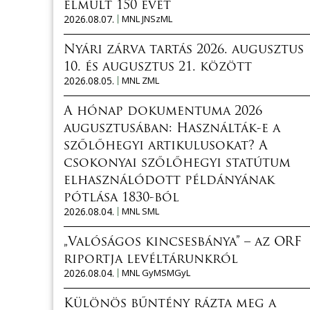
elmúlt 150 évét
2026.08.07.
MNL JNSzML
Nyári zárva tartás 2026. augusztus
10. és augusztus 21. között
2026.08.05.
MNL ZML
A hónap dokumentuma 2026
augusztusában: Használták-e a
szőlőhegyi artikulusokat? A
csokonyai szőlőhegyi statútum
elhasználódott példányának
pótlása 1830-ból
2026.08.04.
MNL SML
„Valóságos kincsesbánya” – az ORF
riportja levéltárunkról
2026.08.04.
MNL GyMSMGyL
Különös bűntény rázta meg a