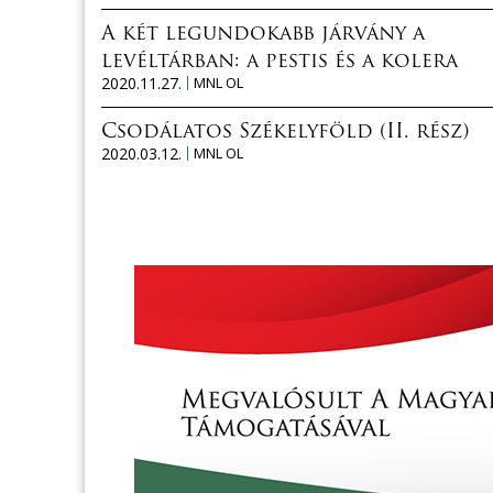
A két legundokabb járvány a
levéltárban: a pestis és a kolera
2020.11.27.
MNL OL
Csodálatos Székelyföld (II. rész)
2020.03.12.
MNL OL