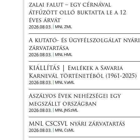
zalai falut – egy cérnával
átfűzött olló buktatta le a 12
éves árvát
2026.08.03.
MNL ZML
A kutató- és ügyfélszolgálat nyári
zárvatartása
2026.08.03.
MNL HML
KIÁLLÍTÁS │ Emlékek a Savaria
Karnevál történetéből (1961-2025)
2026.08.03.
MNL VaML
Aszályos évek nehézségei egy
megszállt országban
2026.08.03.
MNL JNSzML
MNL CSCSVL nyári zárvatartás
2026.08.03.
MNL CsML