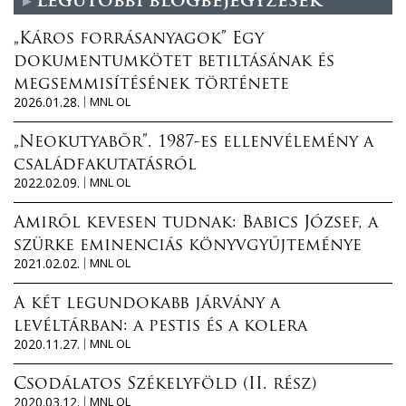
Legutóbbi blogbejegyzések
„Káros forrásanyagok” Egy
dokumentumkötet betiltásának és
megsemmisítésének története
2026.01.28.
MNL OL
„Neokutyabőr”. 1987-es ellenvélemény a
családfakutatásról
2022.02.09.
MNL OL
Amiről kevesen tudnak: Babics József, a
szürke eminenciás könyvgyűjteménye
2021.02.02.
MNL OL
A két legundokabb járvány a
levéltárban: a pestis és a kolera
2020.11.27.
MNL OL
Csodálatos Székelyföld (II. rész)
2020.03.12.
MNL OL