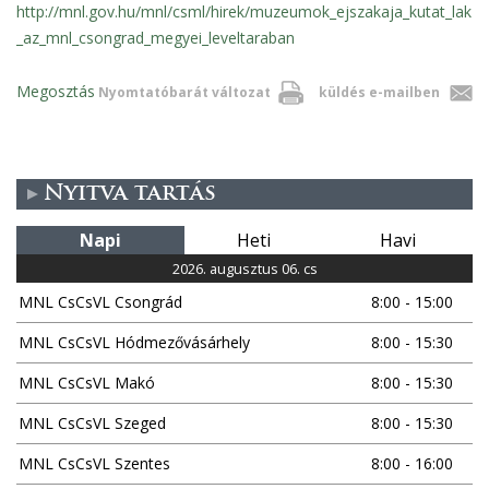
http://mnl.gov.hu/mnl/csml/hirek/muzeumok_ejszakaja_kutat_lak
_az_mnl_csongrad_megyei_leveltaraban
Megosztás
Nyomtatóbarát változat
küldés e-mailben
Nyitva tartás
Napi
Heti
Havi
2026. augusztus 06. cs
MNL CsCsVL Csongrád
8:00 - 15:00
MNL CsCsVL Hódmezővásárhely
8:00 - 15:30
MNL CsCsVL Makó
8:00 - 15:30
MNL CsCsVL Szeged
8:00 - 15:30
MNL CsCsVL Szentes
8:00 - 16:00