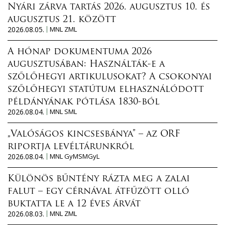
Nyári zárva tartás 2026. augusztus 10. és
augusztus 21. között
2026.08.05.
MNL ZML
A hónap dokumentuma 2026
augusztusában: Használták-e a
szőlőhegyi artikulusokat? A csokonyai
szőlőhegyi statútum elhasználódott
példányának pótlása 1830-ból
2026.08.04.
MNL SML
„Valóságos kincsesbánya” – az ORF
riportja levéltárunkról
2026.08.04.
MNL GyMSMGyL
Különös bűntény rázta meg a zalai
falut – egy cérnával átfűzött olló
buktatta le a 12 éves árvát
2026.08.03.
MNL ZML