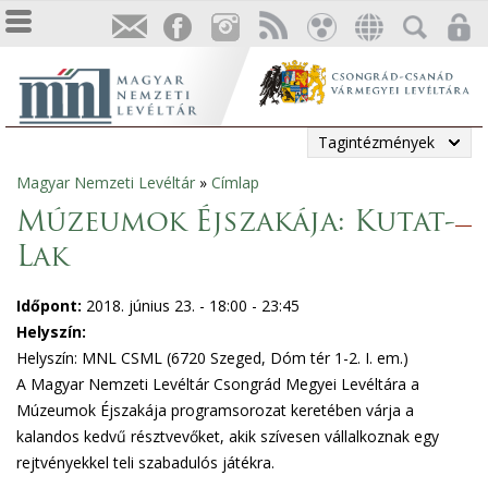
Tagintézmények
Magyar Nemzeti Levéltár
»
Címlap
Jelenlegi
Múzeumok Éjszakája: Kutat-
hely
Lak
Időpont:
2018. június 23. -
18:00
-
23:45
Helyszín:
Helyszín: MNL CSML (6720 Szeged, Dóm tér 1-2. I. em.)
A Magyar Nemzeti Levéltár Csongrád Megyei Levéltára a
Múzeumok Éjszakája programsorozat keretében várja a
kalandos kedvű résztvevőket, akik szívesen vállalkoznak egy
rejtvényekkel teli szabadulós játékra.