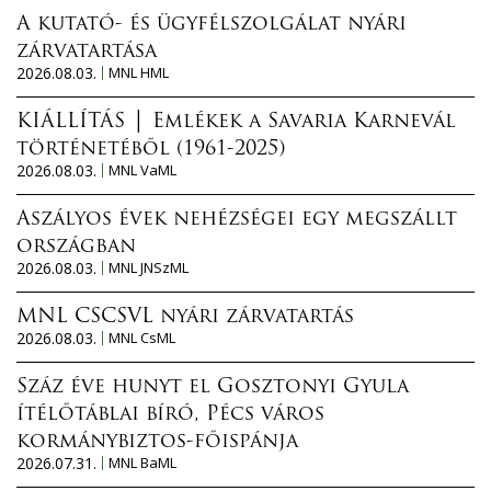
A kutató- és ügyfélszolgálat nyári
zárvatartása
2026.08.03.
MNL HML
KIÁLLÍTÁS │ Emlékek a Savaria Karnevál
történetéből (1961-2025)
2026.08.03.
MNL VaML
Aszályos évek nehézségei egy megszállt
országban
2026.08.03.
MNL JNSzML
MNL CSCSVL nyári zárvatartás
2026.08.03.
MNL CsML
Száz éve hunyt el Gosztonyi Gyula
ítélőtáblai bíró, Pécs város
kormánybiztos-főispánja
2026.07.31.
MNL BaML