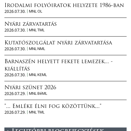
Irodalmi folyóiratok helyzete 1986-ban
2026.07.30.
MNL OL
Nyári zárvatartás
2026.07.30.
MNL TML
Kutatószolgálat nyári zárvatartása
2026.07.30.
MNL NML
Barnaszén helyett fekete lemezek... -
kiállítás
2026.07.30.
MNL KEML
Nyári szünet 2026
2026.07.29.
MNL BéML
"... Emléke élni fog közöttünk..."
2026.07.29.
MNL TML