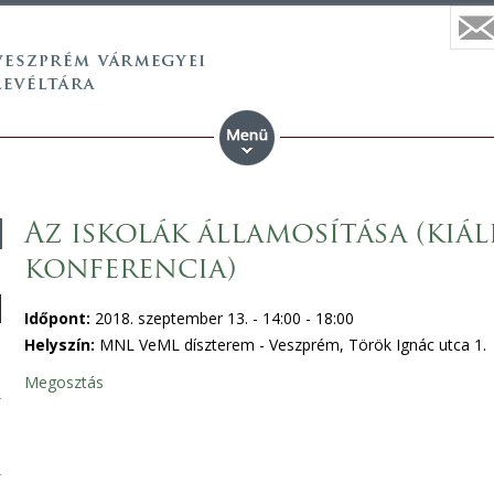
Az iskolák államosítása (kiá
konferencia)
Időpont:
2018. szeptember 13. -
14:00
-
18:00
Helyszín:
MNL VeML díszterem - Veszprém, Török Ignác utca 1.
Megosztás