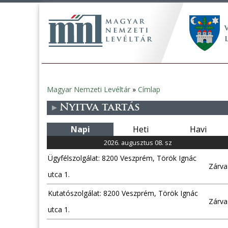
Magyar Nemzeti Levéltár
»
Címlap
Jelenlegi
Nyitva tartás
hely
Napi
Heti
Havi
2026. augusztus 08. sz
Ügyfélszolgálat: 8200 Veszprém, Török Ignác
Zárva
utca 1.
Kutatószolgálat: 8200 Veszprém, Török Ignác
Zárva
utca 1.