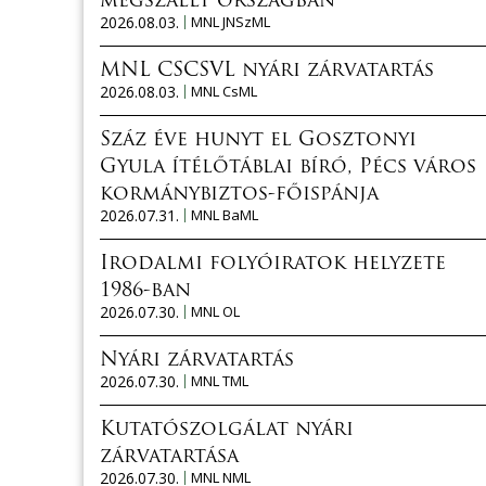
megszállt országban
2026.08.03.
MNL JNSzML
MNL CSCSVL nyári zárvatartás
2026.08.03.
MNL CsML
Száz éve hunyt el Gosztonyi
Gyula ítélőtáblai bíró, Pécs város
kormánybiztos-főispánja
2026.07.31.
MNL BaML
Irodalmi folyóiratok helyzete
1986-ban
2026.07.30.
MNL OL
Nyári zárvatartás
2026.07.30.
MNL TML
Kutatószolgálat nyári
zárvatartása
2026.07.30.
MNL NML