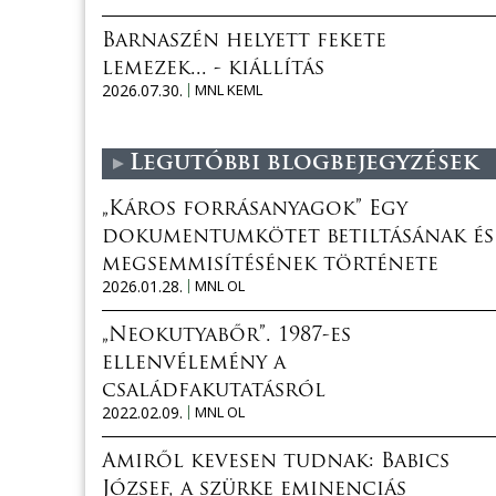
Barnaszén helyett fekete
lemezek... - kiállítás
2026.07.30.
MNL KEML
Legutóbbi blogbejegyzések
„Káros forrásanyagok” Egy
dokumentumkötet betiltásának és
megsemmisítésének története
2026.01.28.
MNL OL
„Neokutyabőr”. 1987-es
ellenvélemény a
családfakutatásról
2022.02.09.
MNL OL
Amiről kevesen tudnak: Babics
József, a szürke eminenciás