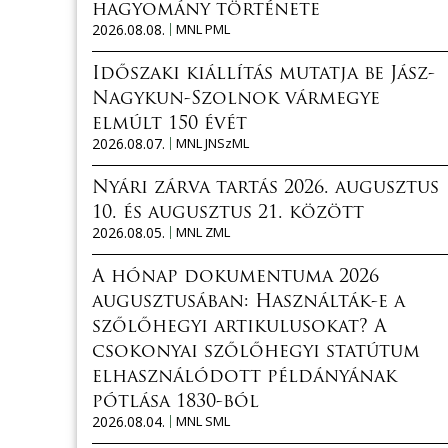
hagyomány története
2026.08.08.
MNL PML
Időszaki kiállítás mutatja be Jász-
Nagykun-Szolnok vármegye
elmúlt 150 évét
2026.08.07.
MNL JNSzML
Nyári zárva tartás 2026. augusztus
10. és augusztus 21. között
2026.08.05.
MNL ZML
A hónap dokumentuma 2026
augusztusában: Használták-e a
szőlőhegyi artikulusokat? A
csokonyai szőlőhegyi statútum
elhasználódott példányának
pótlása 1830-ból
2026.08.04.
MNL SML