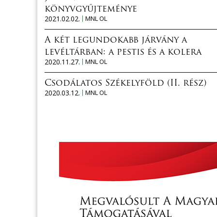
könyvgyűjteménye
2021.02.02.
MNL OL
A két legundokabb járvány a
levéltárban: a pestis és a kolera
2020.11.27.
MNL OL
Csodálatos Székelyföld (II. rész)
2020.03.12.
MNL OL