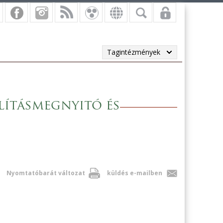
Tagintézmények
llításmegnyitó és
Nyomtatóbarát változat
küldés e-mailben