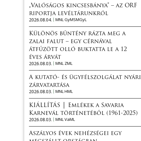
„Valóságos kincsesbánya” – az ORF
riportja levéltárunkról
2026.08.04.
MNL GyMSMGyL
Különös bűntény rázta meg a
zalai falut – egy cérnával
átfűzött olló buktatta le a 12
éves árvát
2026.08.03.
MNL ZML
A kutató- és ügyfélszolgálat nyári
zárvatartása
2026.08.03.
MNL HML
KIÁLLÍTÁS │ Emlékek a Savaria
Karnevál történetéből (1961-2025)
2026.08.03.
MNL VaML
Aszályos évek nehézségei egy