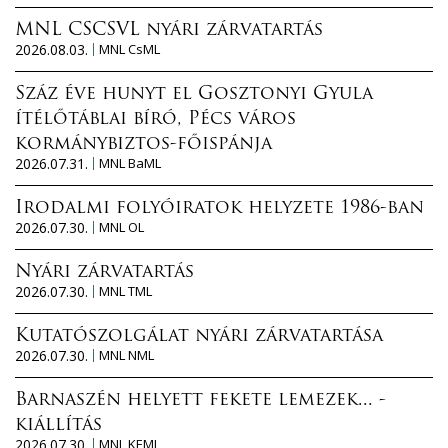
MNL CSCSVL nyári zárvatartás
2026.08.03.
MNL CsML
Száz éve hunyt el Gosztonyi Gyula
ítélőtáblai bíró, Pécs város
kormánybiztos-főispánja
2026.07.31.
MNL BaML
Irodalmi folyóiratok helyzete 1986-ban
2026.07.30.
MNL OL
Nyári zárvatartás
2026.07.30.
MNL TML
Kutatószolgálat nyári zárvatartása
2026.07.30.
MNL NML
Barnaszén helyett fekete lemezek... -
kiállítás
2026.07.30.
MNL KEML