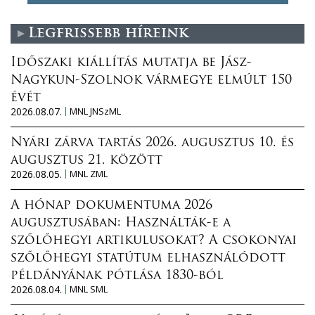
Legfrissebb híreink
Időszaki kiállítás mutatja be Jász-
Nagykun-Szolnok vármegye elmúlt 150
évét
2026.08.07.
MNL JNSzML
Nyári zárva tartás 2026. augusztus 10. és
augusztus 21. között
2026.08.05.
MNL ZML
A hónap dokumentuma 2026
augusztusában: Használták-e a
szőlőhegyi artikulusokat? A csokonyai
szőlőhegyi statútum elhasználódott
példányának pótlása 1830-ból
2026.08.04.
MNL SML