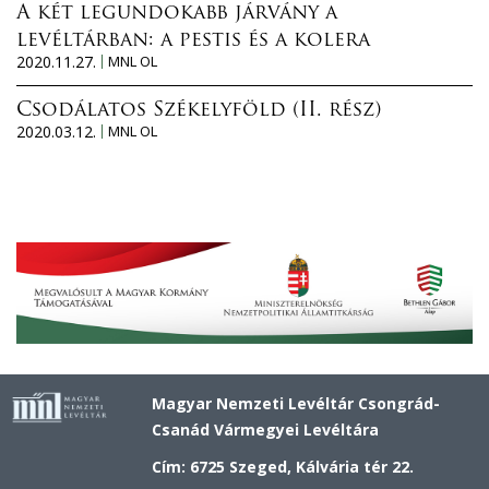
A két legundokabb járvány a
levéltárban: a pestis és a kolera
2020.11.27.
MNL OL
Csodálatos Székelyföld (II. rész)
2020.03.12.
MNL OL
Magyar Nemzeti Levéltár Csongrád-
Csanád Vármegyei Levéltára
Cím: 6725 Szeged, Kálvária tér 22.