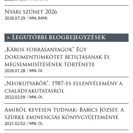
Nyári szünet 2026
2026.07.29.
MNL BéML
Legutóbbi blogbejegyzések
„Káros forrásanyagok” Egy
dokumentumkötet betiltásának és
megsemmisítésének története
2026.01.28.
MNL OL
„Neokutyabőr”. 1987-es ellenvélemény a
családfakutatásról
2022.02.09.
MNL OL
Amiről kevesen tudnak: Babics József, a
szürke eminenciás könyvgyűjteménye
2021.02.02.
MNL OL