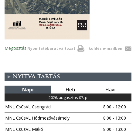
Megosztás
Nyomtatóbarát változat
küldés e-mailben
Nyitva tartás
Napi
Heti
Havi
2026. augusztus 07. p
MNL CsCsVL Csongrád
8:00 - 12:00
MNL CsCsVL Hódmezővásárhely
8:00 - 13:00
MNL CsCsVL Makó
8:00 - 13:00