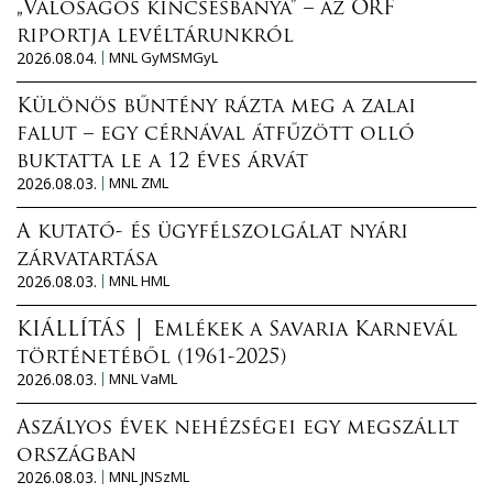
„Valóságos kincsesbánya” – az ORF
riportja levéltárunkról
2026.08.04.
MNL GyMSMGyL
Különös bűntény rázta meg a zalai
falut – egy cérnával átfűzött olló
buktatta le a 12 éves árvát
2026.08.03.
MNL ZML
A kutató- és ügyfélszolgálat nyári
zárvatartása
2026.08.03.
MNL HML
KIÁLLÍTÁS │ Emlékek a Savaria Karnevál
történetéből (1961-2025)
2026.08.03.
MNL VaML
Aszályos évek nehézségei egy megszállt
országban
2026.08.03.
MNL JNSzML