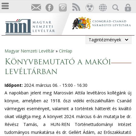
Tagintézmények
Magyar Nemzeti Levéltár
»
Címlap
Jelenlegi
Könyvbemutató a makói
hely
levéltárban
Időpont:
2024. március 06. -
15:00
-
16:30
A napokban jelent meg Marosvári Attila levéltáros kollégánk új
könyve, amelyben az 1918. őszi vidéki erőszakhullám Csanád
vármegyei eseményeit, valamint a történtek hátterét és kiváltó
okait világítja meg. A könyvet 2024. március 6-án mutatja be dr.
Révész Tamás, a HUN-REN Történettudományi Intézet
tudományos munkatársa és dr. Gellért Ádám, az Erőszakkutató