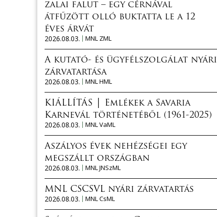
zalai falut – egy cérnával
átfűzött olló buktatta le a 12
éves árvát
2026.08.03.
MNL ZML
A kutató- és ügyfélszolgálat nyári
zárvatartása
2026.08.03.
MNL HML
KIÁLLÍTÁS │ Emlékek a Savaria
Karnevál történetéből (1961-2025)
2026.08.03.
MNL VaML
Aszályos évek nehézségei egy
megszállt országban
2026.08.03.
MNL JNSzML
MNL CSCSVL nyári zárvatartás
2026.08.03.
MNL CsML