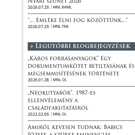
Nyári szünet 2026
2026.07.29.
MNL BéML
"... Emléke élni fog közöttünk..."
2026.07.29.
MNL TML
Legutóbbi blogbejegyzések
„Káros forrásanyagok” Egy
dokumentumkötet betiltásának és
megsemmisítésének története
2026.01.28.
MNL OL
„Neokutyabőr”. 1987-es
ellenvélemény a
családfakutatásról
2022.02.09.
MNL OL
Amiről kevesen tudnak: Babics