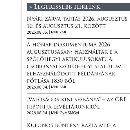
Legfrissebb híreink
Nyári zárva tartás 2026. augusztus
10. és augusztus 21. között
2026.08.05.
MNL ZML
A hónap dokumentuma 2026
augusztusában: Használták-e a
szőlőhegyi artikulusokat? A
csokonyai szőlőhegyi statútum
elhasználódott példányának
pótlása 1830-ból
2026.08.04.
MNL SML
„Valóságos kincsesbánya” – az ORF
riportja levéltárunkról
2026.08.04.
MNL GyMSMGyL
Különös bűntény rázta meg a