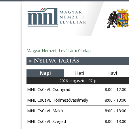
Magyar Nemzeti Levéltár
»
Címlap
Jelenlegi
Nyitva tartás
hely
Napi
Heti
Havi
2026. augusztus 07. p
MNL CsCsVL Csongrád
8:00 - 12:00
MNL CsCsVL Hódmezővásárhely
8:00 - 13:00
MNL CsCsVL Makó
8:00 - 13:00
MNL CsCsVL Szeged
8:00 - 13:00