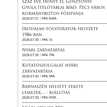
Száz éve hunyt el Gosztonyi
Gyula ítélőtáblai bíró, Pécs város
kormánybiztos-főispánja
2026.07.31.
MNL BaML
Irodalmi folyóiratok helyzete
1986-ban
2026.07.30.
MNL OL
Nyári zárvatartás
2026.07.30.
MNL TML
Kutatószolgálat nyári
zárvatartása
2026.07.30.
MNL NML
Barnaszén helyett fekete
lemezek... - kiállítás
2026.07.30.
MNL KEML