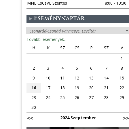
MNL CsCsVL Szentes
8:00 - 13:30
Eseménynaptár
További események..
H
K
SZ
CS
P
SZ
V
1
2
3
4
5
6
7
8
9
10
11
12
13
14
15
16
17
18
19
20
21
22
23
24
25
26
27
28
29
30
2024 Szeptember