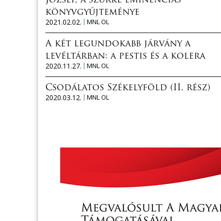
József, a szürke eminenciás
könyvgyűjteménye
2021.02.02.
MNL OL
A két legundokabb járvány a
levéltárban: a pestis és a kolera
2020.11.27.
MNL OL
Csodálatos Székelyföld (II. rész)
2020.03.12.
MNL OL