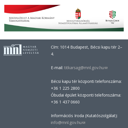
Cím: 1014 Budapest, Bécsi kapu tér 2–
4.
E-mail:
titkarsag@mnl.gov.hu
(link
sends
Bécsi kapu tér központi telefonszáma:
e-
+36 1 225 2800
mail)
Óbudai épület központi telefonszáma:
+36 1 437 0660
Információs Iroda (Kutatószolgálat):
info@mnl.gov.hu
(link