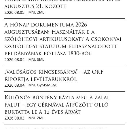
augusztus 21. között
2026.08.05.
MNL ZML
A hónap dokumentuma 2026
augusztusában: Használták-e a
szőlőhegyi artikulusokat? A csokonyai
szőlőhegyi statútum elhasználódott
példányának pótlása 1830-ból
2026.08.04.
MNL SML
„Valóságos kincsesbánya” – az ORF
riportja levéltárunkról
2026.08.04.
MNL GyMSMGyL
Különös bűntény rázta meg a zalai
falut – egy cérnával átfűzött olló
buktatta le a 12 éves árvát
2026.08.03.
MNL ZML