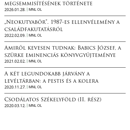
megsemmisítésének története
2026.01.28.
MNL OL
„Neokutyabőr”. 1987-es ellenvélemény a
családfakutatásról
2022.02.09.
MNL OL
Amiről kevesen tudnak: Babics József, a
szürke eminenciás könyvgyűjteménye
2021.02.02.
MNL OL
A két legundokabb járvány a
levéltárban: a pestis és a kolera
2020.11.27.
MNL OL
Csodálatos Székelyföld (II. rész)
2020.03.12.
MNL OL