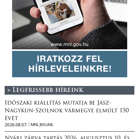
Legfrissebb híreink
Időszaki kiállítás mutatja be Jász-
Nagykun-Szolnok vármegye elmúlt 150
évét
2026.08.07.
MNL JNSzML
Nyári zárva tartás 2026. augusztus 10. és