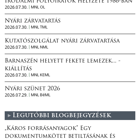
Irodalmi folyóiratok helyzete 1986-ban
2026.07.30.
MNL OL
Nyári zárvatartás
2026.07.30.
MNL TML
Kutatószolgálat nyári zárvatartása
2026.07.30.
MNL NML
Barnaszén helyett fekete lemezek... -
kiállítás
2026.07.30.
MNL KEML
Nyári szünet 2026
2026.07.29.
MNL BéML
Legutóbbi blogbejegyzések
„Káros forrásanyagok” Egy
dokumentumkötet betiltásának és