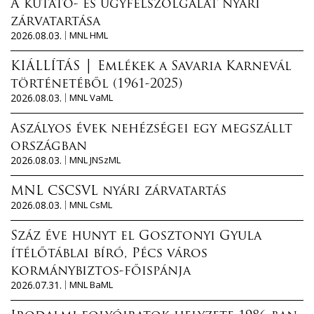
A kutató- és ügyfélszolgálat nyári
zárvatartása
2026.08.03.
MNL HML
KIÁLLÍTÁS │ Emlékek a Savaria Karnevál
történetéből (1961-2025)
2026.08.03.
MNL VaML
Aszályos évek nehézségei egy megszállt
országban
2026.08.03.
MNL JNSzML
MNL CSCSVL nyári zárvatartás
2026.08.03.
MNL CsML
Száz éve hunyt el Gosztonyi Gyula
ítélőtáblai bíró, Pécs város
kormánybiztos-főispánja
2026.07.31.
MNL BaML