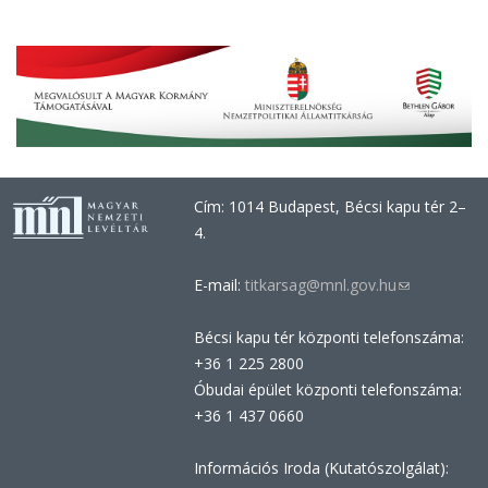
Cím: 1014 Budapest, Bécsi kapu tér 2–
4.
E-mail:
titkarsag@mnl.gov.hu
(link
sends
Bécsi kapu tér központi telefonszáma:
e-
+36 1 225 2800
mail)
Óbudai épület központi telefonszáma:
+36 1 437 0660
Információs Iroda (Kutatószolgálat):