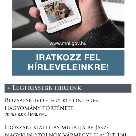
Legfrissebb híreink
Rózsaesküvő - egy különleges
hagyomány története
2026.08.08.
MNL PML
Időszaki kiállítás mutatja be Jász-
Nagykun-Szolnok vármegye elmúlt 150