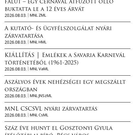
falut – egy cérnával átfűzött olló
buktatta le a 12 éves árvát
2026.08.03.
MNL ZML
A kutató- és ügyfélszolgálat nyári
zárvatartása
2026.08.03.
MNL HML
KIÁLLÍTÁS │ Emlékek a Savaria Karnevál
történetéből (1961-2025)
2026.08.03.
MNL VaML
Aszályos évek nehézségei egy megszállt
országban
2026.08.03.
MNL JNSzML
MNL CSCSVL nyári zárvatartás
2026.08.03.
MNL CsML
Száz éve hunyt el Gosztonyi Gyula