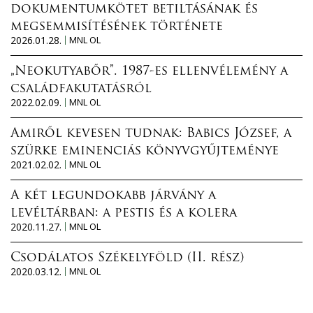
dokumentumkötet betiltásának és
megsemmisítésének története
2026.01.28.
MNL OL
„Neokutyabőr”. 1987-es ellenvélemény a
családfakutatásról
2022.02.09.
MNL OL
Amiről kevesen tudnak: Babics József, a
szürke eminenciás könyvgyűjteménye
2021.02.02.
MNL OL
A két legundokabb járvány a
levéltárban: a pestis és a kolera
2020.11.27.
MNL OL
Csodálatos Székelyföld (II. rész)
2020.03.12.
MNL OL