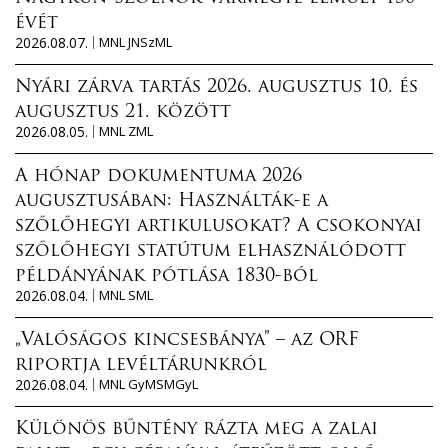
évét
2026.08.07.
MNL JNSzML
Nyári zárva tartás 2026. augusztus 10. és
augusztus 21. között
2026.08.05.
MNL ZML
A hónap dokumentuma 2026
augusztusában: Használták-e a
szőlőhegyi artikulusokat? A csokonyai
szőlőhegyi statútum elhasználódott
példányának pótlása 1830-ból
2026.08.04.
MNL SML
„Valóságos kincsesbánya” – az ORF
riportja levéltárunkról
2026.08.04.
MNL GyMSMGyL
Különös bűntény rázta meg a zalai