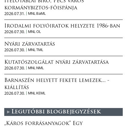
ítélőtáblai bíró, Pécs város
kormánybiztos-főispánja
2026.07.31.
MNL BaML
Irodalmi folyóiratok helyzete 1986-ban
2026.07.30.
MNL OL
Nyári zárvatartás
2026.07.30.
MNL TML
Kutatószolgálat nyári zárvatartása
2026.07.30.
MNL NML
Barnaszén helyett fekete lemezek... -
kiállítás
2026.07.30.
MNL KEML
Legutóbbi blogbejegyzések
„Káros forrásanyagok” Egy