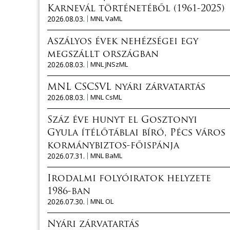
Karnevál történetéből (1961-2025)
2026.08.03.
MNL VaML
Aszályos évek nehézségei egy
megszállt országban
2026.08.03.
MNL JNSzML
MNL CSCSVL nyári zárvatartás
2026.08.03.
MNL CsML
Száz éve hunyt el Gosztonyi
Gyula ítélőtáblai bíró, Pécs város
kormánybiztos-főispánja
2026.07.31.
MNL BaML
Irodalmi folyóiratok helyzete
1986-ban
2026.07.30.
MNL OL
Nyári zárvatartás