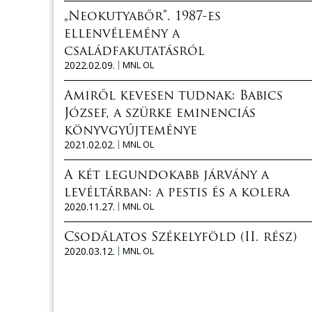
„Neokutyabőr”. 1987-es
ellenvélemény a
családfakutatásról
2022.02.09.
MNL OL
Amiről kevesen tudnak: Babics
József, a szürke eminenciás
könyvgyűjteménye
2021.02.02.
MNL OL
A két legundokabb járvány a
levéltárban: a pestis és a kolera
2020.11.27.
MNL OL
Csodálatos Székelyföld (II. rész)
2020.03.12.
MNL OL