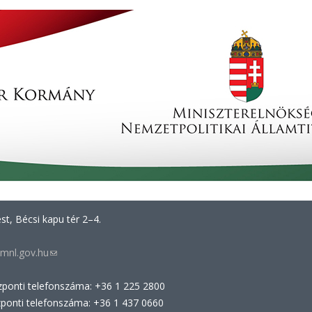
t, Bécsi kapu tér 2–4.
mnl.gov.hu
(link
sends
zponti telefonszáma: +36 1 225 2800
e-
zponti telefonszáma: +36 1 437 0660
mail)