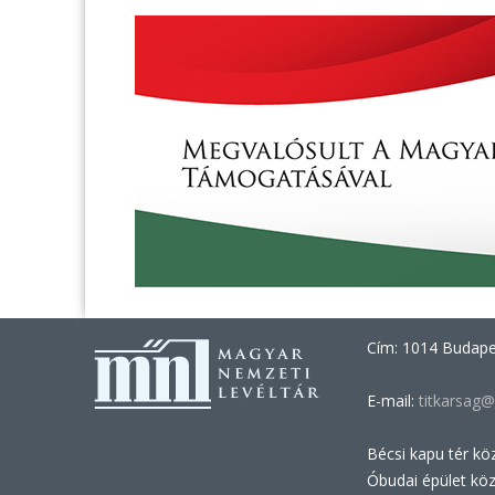
Cím: 1014 Budapes
E-mail:
titkarsag@
Bécsi kapu tér kö
Óbudai épület kö