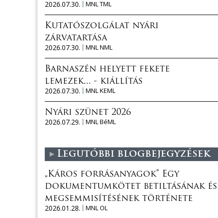
2026.07.30.
MNL TML
Kutatószolgálat nyári
zárvatartása
2026.07.30.
MNL NML
Barnaszén helyett fekete
lemezek... - kiállítás
2026.07.30.
MNL KEML
Nyári szünet 2026
2026.07.29.
MNL BéML
Legutóbbi blogbejegyzések
„Káros forrásanyagok” Egy
dokumentumkötet betiltásának és
megsemmisítésének története
2026.01.28.
MNL OL