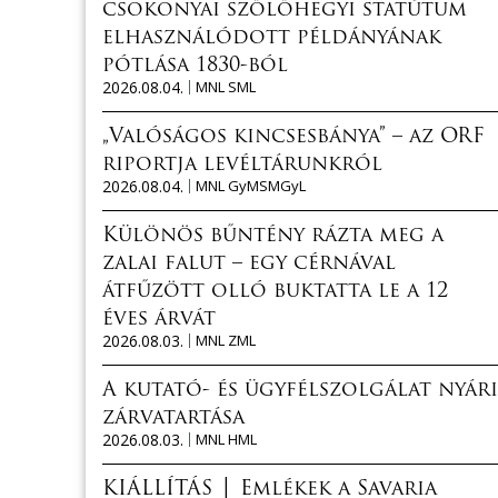
csokonyai szőlőhegyi statútum
elhasználódott példányának
pótlása 1830-ból
2026.08.04.
MNL SML
„Valóságos kincsesbánya” – az ORF
riportja levéltárunkról
2026.08.04.
MNL GyMSMGyL
Különös bűntény rázta meg a
zalai falut – egy cérnával
átfűzött olló buktatta le a 12
éves árvát
2026.08.03.
MNL ZML
A kutató- és ügyfélszolgálat nyári
zárvatartása
2026.08.03.
MNL HML
KIÁLLÍTÁS │ Emlékek a Savaria