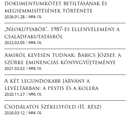
dokumentumkötet betiltásának és
megsemmisítésének története
2026.01.28.
MNL OL
„Neokutyabőr”. 1987-es ellenvélemény a
családfakutatásról
2022.02.09.
MNL OL
Amiről kevesen tudnak: Babics József, a
szürke eminenciás könyvgyűjteménye
2021.02.02.
MNL OL
A két legundokabb járvány a
levéltárban: a pestis és a kolera
2020.11.27.
MNL OL
Csodálatos Székelyföld (II. rész)
2020.03.12.
MNL OL