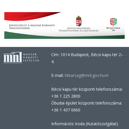
Cím: 1014 Budapest, Bécsi kapu tér 2–
4.
E-mail:
titkarsag@mnl.gov.hu
(link
sends
Bécsi kapu tér központi telefonszáma:
e-
+36 1 225 2800
mail)
Óbudai épület központi telefonszáma:
+36 1 437 0660
Információs Iroda (Kutatószolgálat):