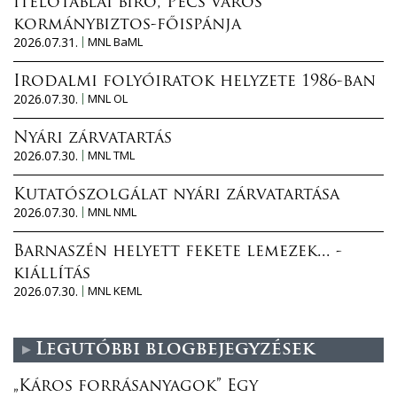
ítélőtáblai bíró, Pécs város
kormánybiztos-főispánja
2026.07.31.
MNL BaML
Irodalmi folyóiratok helyzete 1986-ban
2026.07.30.
MNL OL
Nyári zárvatartás
2026.07.30.
MNL TML
Kutatószolgálat nyári zárvatartása
2026.07.30.
MNL NML
Barnaszén helyett fekete lemezek... -
kiállítás
2026.07.30.
MNL KEML
Legutóbbi blogbejegyzések
„Káros forrásanyagok” Egy