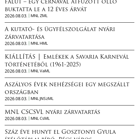
falut – egy cérnával átfűzött olló
buktatta le a 12 éves árvát
2026.08.03.
MNL ZML
A kutató- és ügyfélszolgálat nyári
zárvatartása
2026.08.03.
MNL HML
KIÁLLÍTÁS │ Emlékek a Savaria Karnevál
történetéből (1961-2025)
2026.08.03.
MNL VaML
Aszályos évek nehézségei egy megszállt
országban
2026.08.03.
MNL JNSzML
MNL CSCSVL nyári zárvatartás
2026.08.03.
MNL CsML
Száz éve hunyt el Gosztonyi Gyula