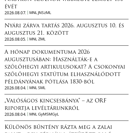
évét
2026.08.07.
MNL JNSzML
Nyári zárva tartás 2026. augusztus 10. és
augusztus 21. között
2026.08.05.
MNL ZML
A hónap dokumentuma 2026
augusztusában: Használták-e a
szőlőhegyi artikulusokat? A csokonyai
szőlőhegyi statútum elhasználódott
példányának pótlása 1830-ból
2026.08.04.
MNL SML
„Valóságos kincsesbánya” – az ORF
riportja levéltárunkról
2026.08.04.
MNL GyMSMGyL
Különös bűntény rázta meg a zalai