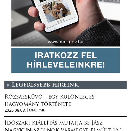
Legfrissebb híreink
Rózsaesküvő - egy különleges
hagyomány története
2026.08.08.
MNL PML
Időszaki kiállítás mutatja be Jász-
Nagykun-Szolnok vármegye elmúlt 150