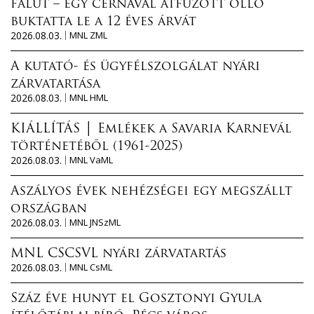
falut – egy cérnával átfűzött olló
buktatta le a 12 éves árvát
2026.08.03.
MNL ZML
A kutató- és ügyfélszolgálat nyári
zárvatartása
2026.08.03.
MNL HML
KIÁLLÍTÁS │ Emlékek a Savaria Karnevál
történetéből (1961-2025)
2026.08.03.
MNL VaML
Aszályos évek nehézségei egy megszállt
országban
2026.08.03.
MNL JNSzML
MNL CSCSVL nyári zárvatartás
2026.08.03.
MNL CsML
Száz éve hunyt el Gosztonyi Gyula