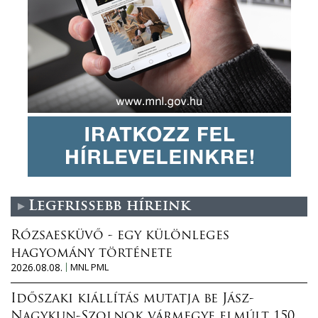
Legfrissebb híreink
Rózsaesküvő - egy különleges
hagyomány története
2026.08.08.
MNL PML
Időszaki kiállítás mutatja be Jász-
Nagykun-Szolnok vármegye elmúlt 150