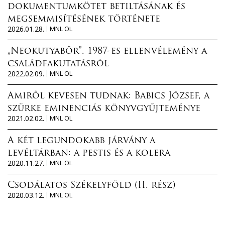
dokumentumkötet betiltásának és
megsemmisítésének története
2026.01.28.
MNL OL
„Neokutyabőr”. 1987-es ellenvélemény a
családfakutatásról
2022.02.09.
MNL OL
Amiről kevesen tudnak: Babics József, a
szürke eminenciás könyvgyűjteménye
2021.02.02.
MNL OL
A két legundokabb járvány a
levéltárban: a pestis és a kolera
2020.11.27.
MNL OL
Csodálatos Székelyföld (II. rész)
2020.03.12.
MNL OL