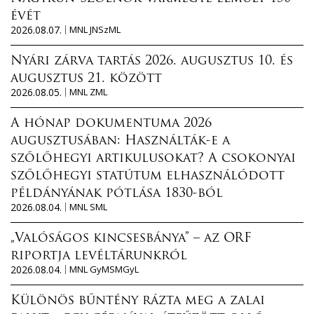
évét
2026.08.07.
MNL JNSzML
Nyári zárva tartás 2026. augusztus 10. és
augusztus 21. között
2026.08.05.
MNL ZML
A hónap dokumentuma 2026
augusztusában: Használták-e a
szőlőhegyi artikulusokat? A csokonyai
szőlőhegyi statútum elhasználódott
példányának pótlása 1830-ból
2026.08.04.
MNL SML
„Valóságos kincsesbánya” – az ORF
riportja levéltárunkról
2026.08.04.
MNL GyMSMGyL
Különös bűntény rázta meg a zalai