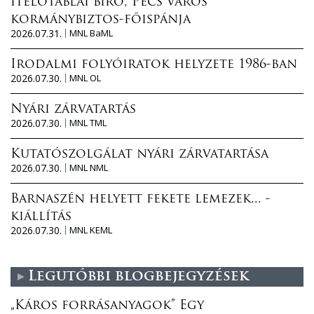
ítélőtáblai bíró, Pécs város
kormánybiztos-főispánja
2026.07.31.
MNL BaML
Irodalmi folyóiratok helyzete 1986-ban
2026.07.30.
MNL OL
Nyári zárvatartás
2026.07.30.
MNL TML
Kutatószolgálat nyári zárvatartása
2026.07.30.
MNL NML
Barnaszén helyett fekete lemezek... -
kiállítás
2026.07.30.
MNL KEML
Legutóbbi blogbejegyzések
„Káros forrásanyagok” Egy