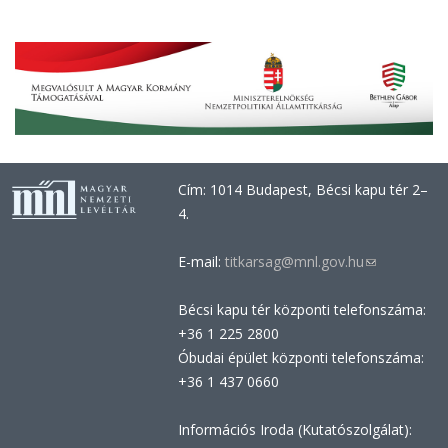
Cím: 1014 Budapest, Bécsi kapu tér 2–
4.
E-mail:
titkarsag@mnl.gov.hu
(link
sends
Bécsi kapu tér központi telefonszáma:
e-
+36 1 225 2800
mail)
Óbudai épület központi telefonszáma:
+36 1 437 0660
Információs Iroda (Kutatószolgálat):