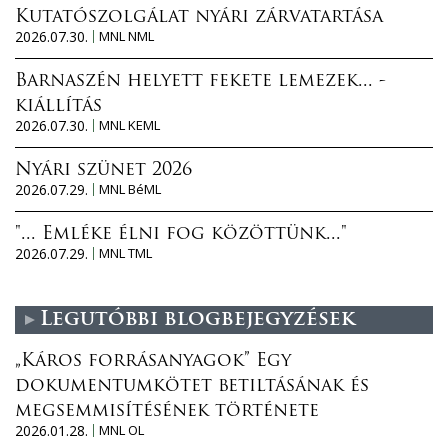
Kutatószolgálat nyári zárvatartása
2026.07.30.
MNL NML
Barnaszén helyett fekete lemezek... -
kiállítás
2026.07.30.
MNL KEML
Nyári szünet 2026
2026.07.29.
MNL BéML
"... Emléke élni fog közöttünk..."
2026.07.29.
MNL TML
Legutóbbi blogbejegyzések
„Káros forrásanyagok” Egy
dokumentumkötet betiltásának és
megsemmisítésének története
2026.01.28.
MNL OL