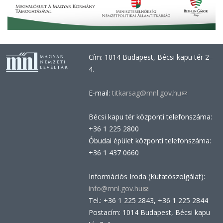
Cím: 1014 Budapest, Bécsi kapu tér 2–
4.
E-mail:
titkarsag@mnl.gov.hu
(link
sends
Bécsi kapu tér központi telefonszáma:
e-
+36 1 225 2800
mail)
Óbudai épület központi telefonszáma:
+36 1 437 0660
Információs Iroda (Kutatószolgálat):
info@mnl.gov.hu
(link
Tel.: +36 1 225 2843, +36 1 225 2844
sends
Postacím: 1014 Budapest, Bécsi kapu
e-