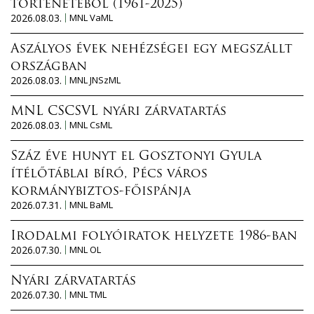
történetéből (1961-2025)
2026.08.03.
MNL VaML
Aszályos évek nehézségei egy megszállt
országban
2026.08.03.
MNL JNSzML
MNL CSCSVL nyári zárvatartás
2026.08.03.
MNL CsML
Száz éve hunyt el Gosztonyi Gyula
ítélőtáblai bíró, Pécs város
kormánybiztos-főispánja
2026.07.31.
MNL BaML
Irodalmi folyóiratok helyzete 1986-ban
2026.07.30.
MNL OL
Nyári zárvatartás
2026.07.30.
MNL TML