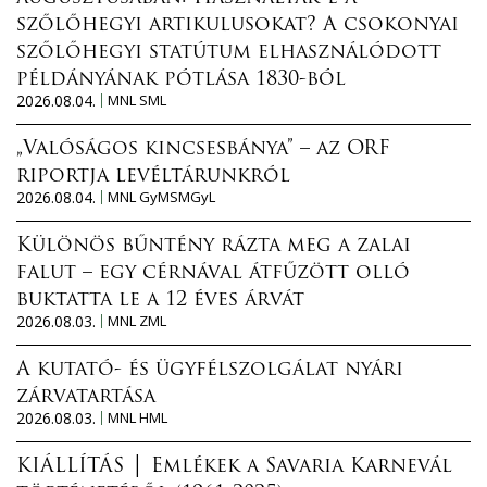
szőlőhegyi artikulusokat? A csokonyai
szőlőhegyi statútum elhasználódott
példányának pótlása 1830-ból
2026.08.04.
MNL SML
„Valóságos kincsesbánya” – az ORF
riportja levéltárunkról
2026.08.04.
MNL GyMSMGyL
Különös bűntény rázta meg a zalai
falut – egy cérnával átfűzött olló
buktatta le a 12 éves árvát
2026.08.03.
MNL ZML
A kutató- és ügyfélszolgálat nyári
zárvatartása
2026.08.03.
MNL HML
KIÁLLÍTÁS │ Emlékek a Savaria Karnevál