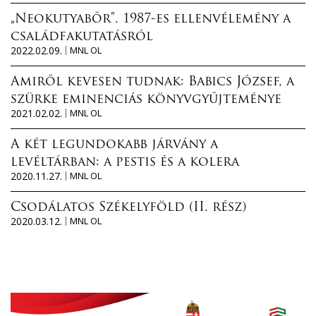
„Neokutyabőr”. 1987-es ellenvélemény a
családfakutatásról
2022.02.09.
MNL OL
Amiről kevesen tudnak: Babics József, a
szürke eminenciás könyvgyűjteménye
2021.02.02.
MNL OL
A két legundokabb járvány a
levéltárban: a pestis és a kolera
2020.11.27.
MNL OL
Csodálatos Székelyföld (II. rész)
2020.03.12.
MNL OL